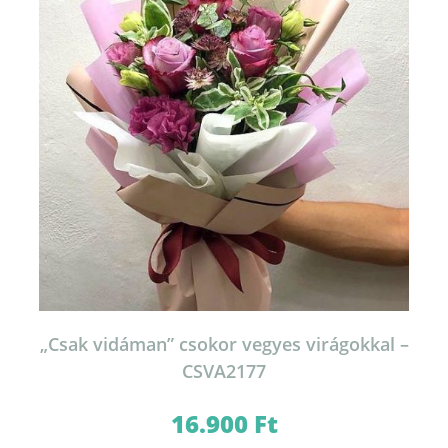
„Csak vidáman” csokor vegyes virágokkal –
CSVA2177
16.900
Ft