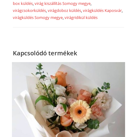
bunch
box küldés
,
virág kiszállítás Somogy megye
,
from
virágcsokorküldés
,
virágdoboz küldés
,
virágküldés Kaposvár
,
virágküldés Somogy megye
,
virágridikül küldés
20
pieces
of
rose-
RVV101
Kapcsolódó termékek
mennyiség