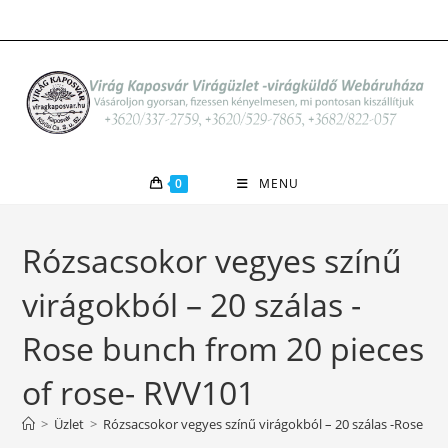
Skip
to
content
0
MENU
Rózsacsokor vegyes színű
virágokból – 20 szálas -
Rose bunch from 20 pieces
of rose- RVV101
>
Üzlet
>
Rózsacsokor vegyes színű virágokból – 20 szálas -Rose bu