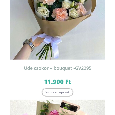
Üde csokor – bouquet -GV2295
11.900
Ft
Válassz opciót