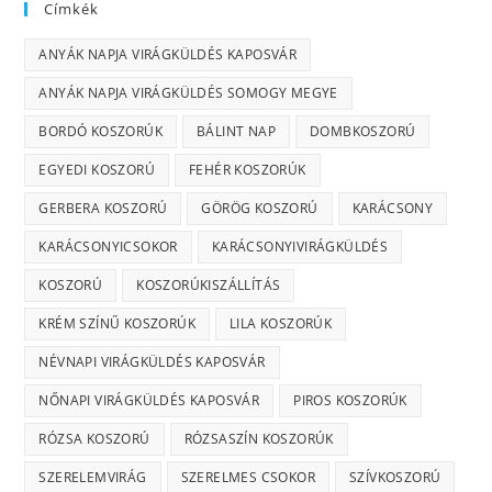
Címkék
ANYÁK NAPJA VIRÁGKÜLDÉS KAPOSVÁR
ANYÁK NAPJA VIRÁGKÜLDÉS SOMOGY MEGYE
BORDÓ KOSZORÚK
BÁLINT NAP
DOMBKOSZORÚ
EGYEDI KOSZORÚ
FEHÉR KOSZORÚK
GERBERA KOSZORÚ
GÖRÖG KOSZORÚ
KARÁCSONY
KARÁCSONYICSOKOR
KARÁCSONYIVIRÁGKÜLDÉS
KOSZORÚ
KOSZORÚKISZÁLLÍTÁS
KRÉM SZÍNŰ KOSZORÚK
LILA KOSZORÚK
NÉVNAPI VIRÁGKÜLDÉS KAPOSVÁR
NŐNAPI VIRÁGKÜLDÉS KAPOSVÁR
PIROS KOSZORÚK
RÓZSA KOSZORÚ
RÓZSASZÍN KOSZORÚK
SZERELEMVIRÁG
SZERELMES CSOKOR
SZÍVKOSZORÚ