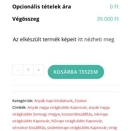
Opcionális tételek ára
0 Ft
Végösszeg
39.000 Ft
Az elkészült termék képeit
itt nézheti meg
Rózsacsokor
-
+
KOSÁRBA TESZEM
vegyes
színű
virágokból
-
Kategóriák:
Anyák napi kínálatunk
,
Csokor
20
Címkék:
Anyák napja virágküldés Kaposvár
,
anyák napja
szálas
virágküldés Somogy megye
,
koszorúkiszállítás
,
névnapi
-
virágküldés Kaposvár
,
Nőnapi virágküldés Kaposvár
,
Rose
sírcsokor kiszállítás
,
születésnapi virágküldés Kaposvár
,
virág