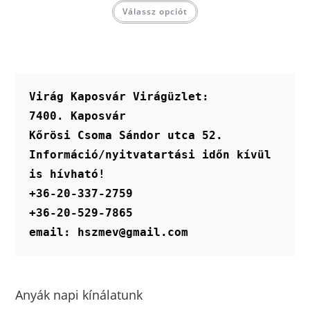
Válassz opciót
Virág Kaposvár Virágüzlet:
7400. Kaposvár
Kőrösi Csoma Sándor utca 52.
Információ/nyitvatartási időn kívül 
is hívható!
+36-20-337-2759
+36-20-529-7865
email: hszmev@gmail.com
Anyák napi kínálatunk