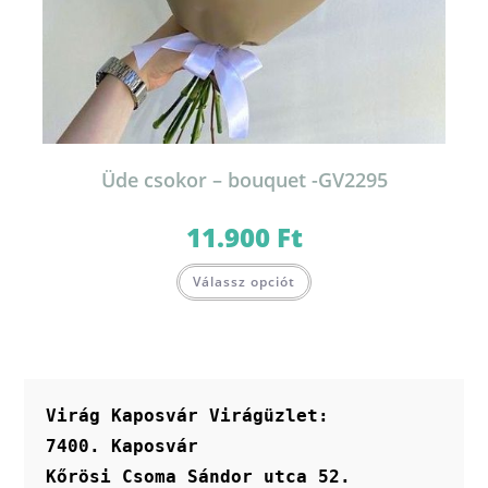
Üde csokor – bouquet -GV2295
11.900
Ft
Válassz opciót
Virág Kaposvár Virágüzlet:
7400. Kaposvár
Kőrösi Csoma Sándor utca 52.