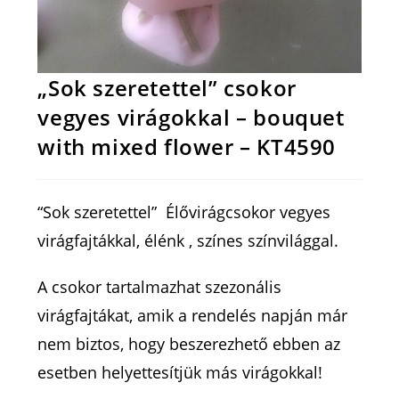
„Sok szeretettel” csokor
vegyes virágokkal – bouquet
with mixed flower – KT4590
“Sok szeretettel” Élővirágcsokor vegyes
virágfajtákkal, élénk , színes színvilággal.
A csokor tartalmazhat szezonális
virágfajtákat, amik a rendelés napján már
nem biztos, hogy beszerezhető ebben az
esetben helyettesítjük más virágokkal!