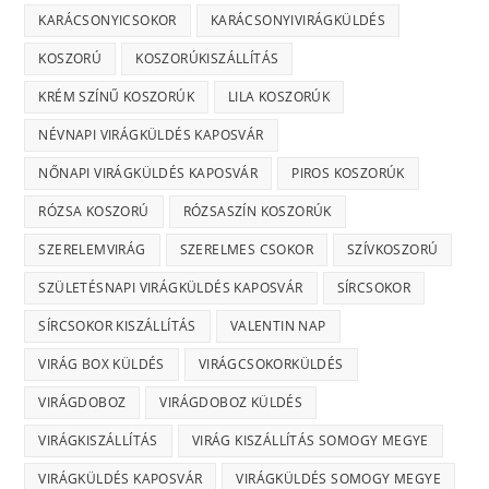
KARÁCSONYICSOKOR
KARÁCSONYIVIRÁGKÜLDÉS
KOSZORÚ
KOSZORÚKISZÁLLÍTÁS
KRÉM SZÍNŰ KOSZORÚK
LILA KOSZORÚK
NÉVNAPI VIRÁGKÜLDÉS KAPOSVÁR
NŐNAPI VIRÁGKÜLDÉS KAPOSVÁR
PIROS KOSZORÚK
RÓZSA KOSZORÚ
RÓZSASZÍN KOSZORÚK
SZERELEMVIRÁG
SZERELMES CSOKOR
SZÍVKOSZORÚ
SZÜLETÉSNAPI VIRÁGKÜLDÉS KAPOSVÁR
SÍRCSOKOR
SÍRCSOKOR KISZÁLLÍTÁS
VALENTIN NAP
VIRÁG BOX KÜLDÉS
VIRÁGCSOKORKÜLDÉS
VIRÁGDOBOZ
VIRÁGDOBOZ KÜLDÉS
VIRÁGKISZÁLLÍTÁS
VIRÁG KISZÁLLÍTÁS SOMOGY MEGYE
VIRÁGKÜLDÉS KAPOSVÁR
VIRÁGKÜLDÉS SOMOGY MEGYE