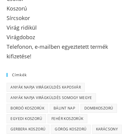
Koszorú
Sírcsokor
Virág ridikül
Virágdoboz
Telefonon, e-mailben egyeztetett termék
kifizetése!
Címkék
ANYÁK NAPJA VIRÁGKÜLDÉS KAPOSVÁR
ANYÁK NAPJA VIRÁGKÜLDÉS SOMOGY MEGYE
BORDÓ KOSZORÚK
BÁLINT NAP
DOMBKOSZORÚ
EGYEDI KOSZORÚ
FEHÉR KOSZORÚK
GERBERA KOSZORÚ
GÖRÖG KOSZORÚ
KARÁCSONY