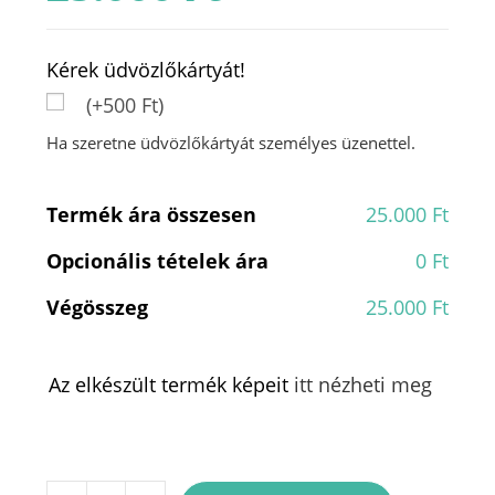
Kérek üdvözlőkártyát!
(+500 Ft)
Ha szeretne üdvözlőkártyát személyes üzenettel.
Termék ára összesen
25.000 Ft
Opcionális tételek ára
0 Ft
Végösszeg
25.000 Ft
Az elkészült termék képeit
itt nézheti meg
"Sok