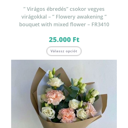
” Virágos ébredés” csokor vegyes
virágokkal – ” Flowery awakening ”
bouquet with mixed flower – FR3410
25.000
Ft
Válassz opciót