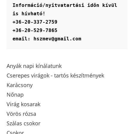
Információ/nyitvatartási időn kívül 
is hívható!
+36-20-337-2759
+36-20-529-7865
email: hszmev@gmail.com
Anyák napi kínálatunk
Cserepes virágok - tartós készítmények
Karácsony
Nőnap
Virág kosarak
Vörös rózsa
Szálas csokor
Csokor