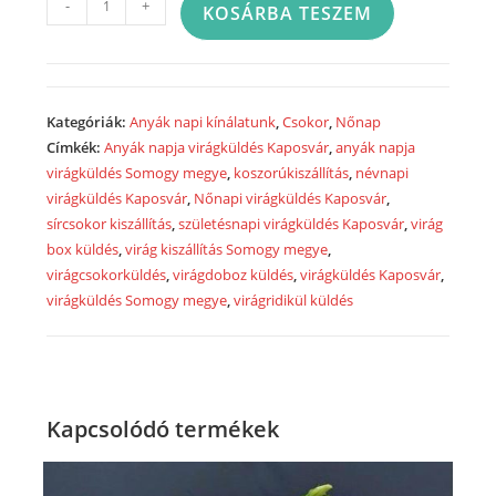
-
+
KOSÁRBA TESZEM
szeretettel"
csokor
vegyes
virágokkal
Kategóriák:
Anyák napi kínálatunk
,
Csokor
,
Nőnap
-
Címkék:
Anyák napja virágküldés Kaposvár
,
anyák napja
bouquet
virágküldés Somogy megye
,
koszorúkiszállítás
,
névnapi
with
virágküldés Kaposvár
,
Nőnapi virágküldés Kaposvár
,
mixed
sírcsokor kiszállítás
,
születésnapi virágküldés Kaposvár
,
virág
flower
box küldés
,
virág kiszállítás Somogy megye
,
-
virágcsokorküldés
,
virágdoboz küldés
,
virágküldés Kaposvár
,
virágküldés Somogy megye
,
virágridikül küldés
KT4590
mennyiség
Kapcsolódó termékek