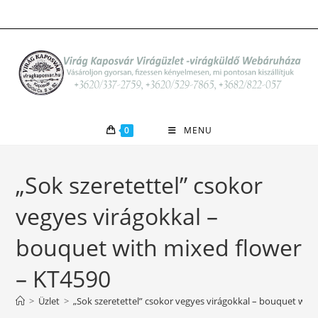
Skip
to
content
0
MENU
„Sok szeretettel” csokor
vegyes virágokkal –
bouquet with mixed flower
– KT4590
>
Üzlet
>
„Sok szeretettel” csokor vegyes virágokkal – bouquet wit