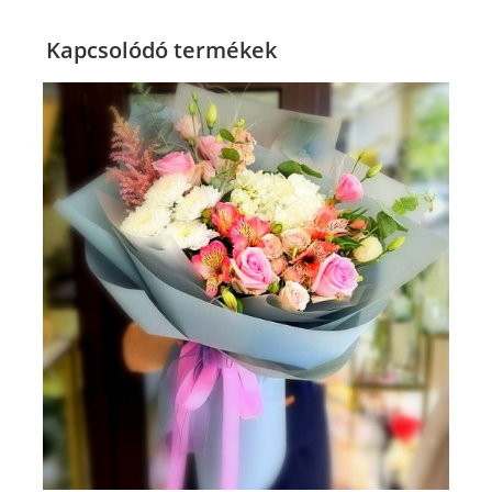
-
VV102
Kapcsolódó termékek
mennyiség