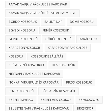
ANYÁK NAPJA VIRÁGKÜLDÉS KAPOSVÁR
ANYÁK NAPJA VIRÁGKÜLDÉS SOMOGY MEGYE
BORDÓ KOSZORÚK
BÁLINT NAP
DOMBKOSZORÚ
EGYEDI KOSZORÚ
FEHÉR KOSZORÚK
GERBERA KOSZORÚ
GÖRÖG KOSZORÚ
KARÁCSONY
KARÁCSONYICSOKOR
KARÁCSONYIVIRÁGKÜLDÉS
KOSZORÚ
KOSZORÚKISZÁLLÍTÁS
KRÉM SZÍNŰ KOSZORÚK
LILA KOSZORÚK
NÉVNAPI VIRÁGKÜLDÉS KAPOSVÁR
NŐNAPI VIRÁGKÜLDÉS KAPOSVÁR
PIROS KOSZORÚK
RÓZSA KOSZORÚ
RÓZSASZÍN KOSZORÚK
SZERELEMVIRÁG
SZERELMES CSOKOR
SZÍVKOSZORÚ
SZÜLETÉSNAPI VIRÁGKÜLDÉS KAPOSVÁR
SÍRCSOKOR