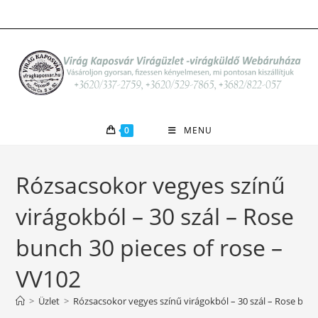
Skip
to
content
0
MENU
Rózsacsokor vegyes színű
virágokból – 30 szál – Rose
bunch 30 pieces of rose –
VV102
>
Üzlet
>
Rózsacsokor vegyes színű virágokból – 30 szál – Rose bunc