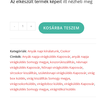
Az elkészült termék képeit
itt nézheti meg
Rózsacsokor
-
+
KOSÁRBA TESZEM
vegyes
színű
virágokból
-
Kategóriák:
Anyák napi kínálatunk
,
Csokor
30
Címkék:
Anyák napja virágküldés Kaposvár
,
anyák napja
szál
virágküldés Somogy megye
,
koszorúkiszállítás
,
névnapi
-
virágküldés Kaposvár
,
Nőnapi virágküldés Kaposvár
,
Rose
sírcsokor kiszállítás
,
születésnapi virágküldés Kaposvár
,
virág
bunch
box küldés
,
virág kiszállítás Somogy megye
,
30
virágcsokorküldés
,
virágdoboz küldés
,
virágküldés Kaposvár
,
virágküldés Somogy megye
,
virágridikül küldés
pieces
of
rose