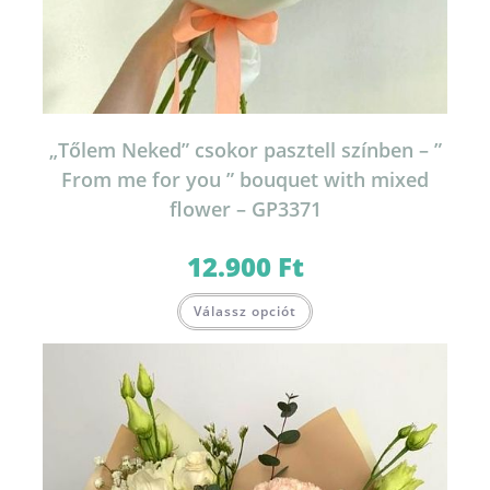
„Tőlem Neked” csokor pasztell színben – ”
From me for you ” bouquet with mixed
flower – GP3371
12.900
Ft
Válassz opciót