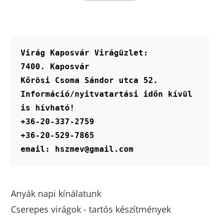
Virág Kaposvár Virágüzlet:
7400. Kaposvár
Kőrösi Csoma Sándor utca 52.
Információ/nyitvatartási időn kívül 
is hívható!
+36-20-337-2759
+36-20-529-7865
email: hszmev@gmail.com
Anyák napi kínálatunk
Cserepes virágok - tartós készítmények