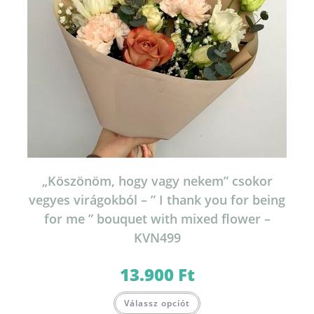
„Köszönöm, hogy vagy nekem” csokor
vegyes virágokból – ” I thank you for being
for me ” bouquet with mixed flower –
KVN499
13.900
Ft
Válassz opciót