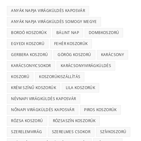
ANYÁK NAPJA VIRÁGKÜLDÉS KAPOSVÁR
ANYÁK NAPJA VIRÁGKÜLDÉS SOMOGY MEGYE
BORDÓ KOSZORÚK
BÁLINT NAP
DOMBKOSZORÚ
EGYEDI KOSZORÚ
FEHÉR KOSZORÚK
GERBERA KOSZORÚ
GÖRÖG KOSZORÚ
KARÁCSONY
KARÁCSONYICSOKOR
KARÁCSONYIVIRÁGKÜLDÉS
KOSZORÚ
KOSZORÚKISZÁLLÍTÁS
KRÉM SZÍNŰ KOSZORÚK
LILA KOSZORÚK
NÉVNAPI VIRÁGKÜLDÉS KAPOSVÁR
NŐNAPI VIRÁGKÜLDÉS KAPOSVÁR
PIROS KOSZORÚK
RÓZSA KOSZORÚ
RÓZSASZÍN KOSZORÚK
SZERELEMVIRÁG
SZERELMES CSOKOR
SZÍVKOSZORÚ