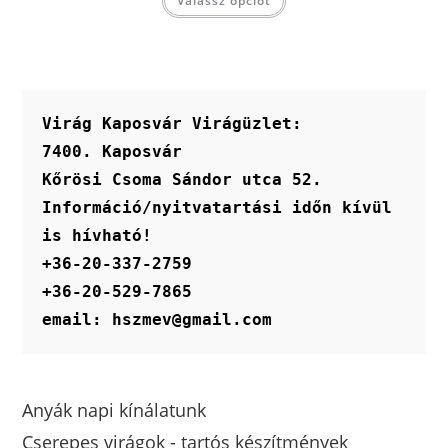
Válassz opciót
a
terméknek
több
variációja
van.
A
változatok
a
termékoldalon
Virág Kaposvár Virágüzlet:
választhatók
ki
7400. Kaposvár
Kőrösi Csoma Sándor utca 52.
Információ/nyitvatartási időn kívül 
is hívható!
+36-20-337-2759
+36-20-529-7865
email: hszmev@gmail.com
Anyák napi kínálatunk
Cserepes virágok - tartós készítmények