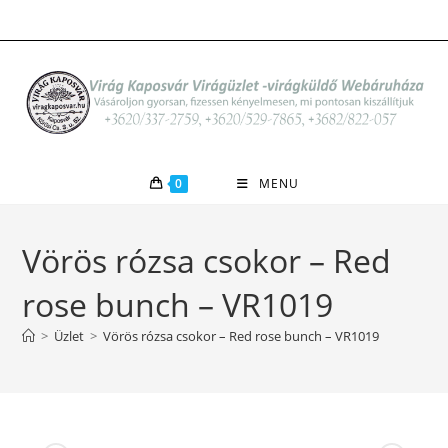
Skip
to
content
0
MENU
Vörös rózsa csokor – Red
rose bunch – VR1019
>
Üzlet
>
Vörös rózsa csokor – Red rose bunch – VR1019