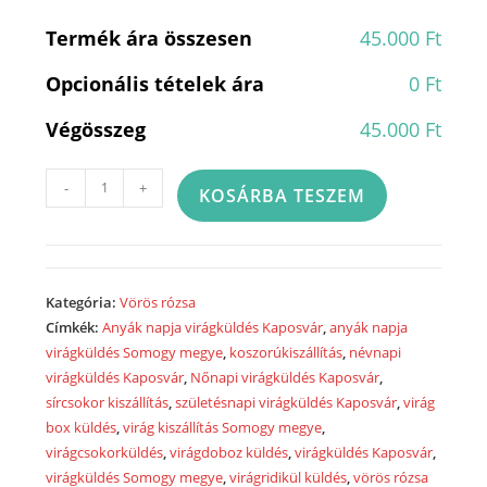
Termék ára összesen
45.000 Ft
Opcionális tételek ára
0 Ft
Végösszeg
45.000 Ft
Vörös
-
+
KOSÁRBA TESZEM
rózsa
csokor
-
Red
Kategória:
Vörös rózsa
rose
Címkék:
Anyák napja virágküldés Kaposvár
,
anyák napja
bunch
virágküldés Somogy megye
,
koszorúkiszállítás
,
névnapi
-
virágküldés Kaposvár
,
Nőnapi virágküldés Kaposvár
,
VR1019
sírcsokor kiszállítás
,
születésnapi virágküldés Kaposvár
,
virág
mennyiség
box küldés
,
virág kiszállítás Somogy megye
,
virágcsokorküldés
,
virágdoboz küldés
,
virágküldés Kaposvár
,
virágküldés Somogy megye
,
virágridikül küldés
,
vörös rózsa