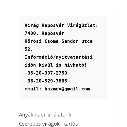
Virág Kaposvár Virágüzlet:
7400. Kaposvár
Kőrösi Csoma Sándor utca 
52.
Információ/nyitvatartási 
időn kívül is hívható!
+36-20-337-2759
+36-20-529-7865
email: hszmev@gmail.com
Anyák napi kínálatunk
Cserepes virágok - tartós