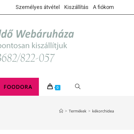
Személyes átvétel
Kiszállítás
A fiókom
FOODORA
TOGGLE
0
WEBSITE
>
Termékek
>
kékorchidea
SEARCH