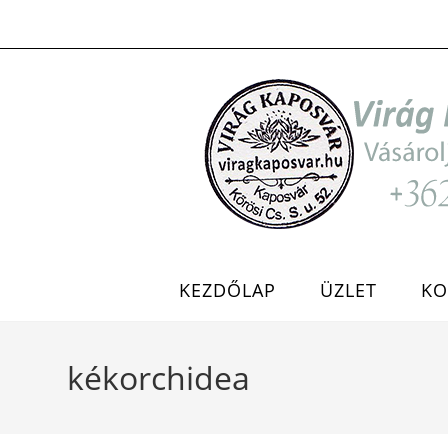
Skip
to
content
KEZDŐLAP
ÜZLET
KO
kékorchidea