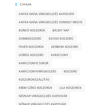
Címkék
ANYÁK NAPJA VIRÁGKÜLDÉS KAPOSVÁR
ANYÁK NAPJA VIRÁGKÜLDÉS SOMOGY MEGYE
BORDÓ KOSZORÚK
BÁLINT NAP
DOMBKOSZORÚ
EGYEDI KOSZORÚ
FEHÉR KOSZORÚK
GERBERA KOSZORÚ
GÖRÖG KOSZORÚ
KARÁCSONY
KARÁCSONYICSOKOR
KARÁCSONYIVIRÁGKÜLDÉS
KOSZORÚ
KOSZORÚKISZÁLLÍTÁS
KRÉM SZÍNŰ KOSZORÚK
LILA KOSZORÚK
NÉVNAPI VIRÁGKÜLDÉS KAPOSVÁR
NŐNAPI VIRÁGKÜLDÉS KAPOSVÁR