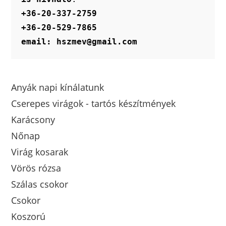
+36-20-337-2759
+36-20-529-7865
email: hszmev@gmail.com
Anyák napi kínálatunk
Cserepes virágok - tartós készítmények
Karácsony
Nőnap
Virág kosarak
Vörös rózsa
Szálas csokor
Csokor
Koszorú