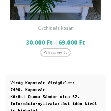
Orchideás kosár
30.000
Ft
–
69.000
Ft
Ártartomány:
30.000 Ft
-
Ennek
69.000 Ft
Válassz opciót
a
terméknek
több
variációja
van.
A
változatok
a
termékoldalon
Virág Kaposvár Virágüzlet:
választhatók
ki
7400. Kaposvár
Kőrösi Csoma Sándor utca 52.
Információ/nyitvatartási időn kívül 
is hívható!