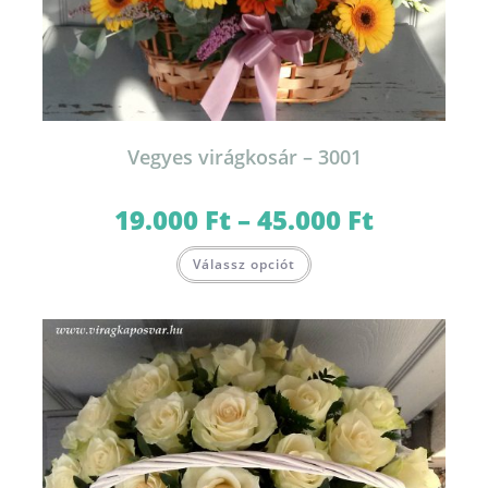
Vegyes virágkosár – 3001
19.000
Ft
–
45.000
Ft
Ártartomány:
19.000 Ft
-
Ennek
45.000 Ft
Válassz opciót
a
terméknek
több
variációja
van.
A
változatok
a
termékoldalon
választhatók
ki