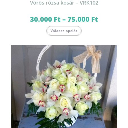
Vörös rózsa kosár – VRK102
30.000
Ft
–
75.000
Ft
Ártartomány:
30.000 Ft
-
Ennek
75.000 Ft
Válassz opciót
a
terméknek
több
variációja
van.
A
változatok
a
termékoldalon
választhatók
ki