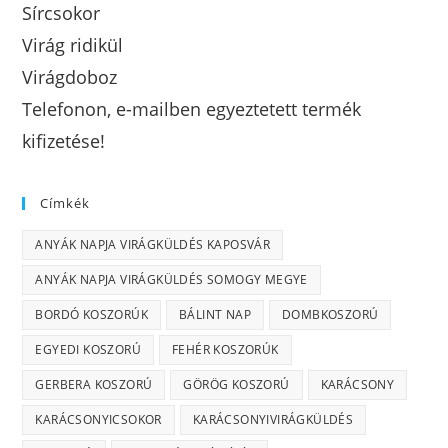
Sírcsokor
Virág ridikül
Virágdoboz
Telefonon, e-mailben egyeztetett termék
kifizetése!
Címkék
ANYÁK NAPJA VIRÁGKÜLDÉS KAPOSVÁR
ANYÁK NAPJA VIRÁGKÜLDÉS SOMOGY MEGYE
BORDÓ KOSZORÚK
BÁLINT NAP
DOMBKOSZORÚ
EGYEDI KOSZORÚ
FEHÉR KOSZORÚK
GERBERA KOSZORÚ
GÖRÖG KOSZORÚ
KARÁCSONY
KARÁCSONYICSOKOR
KARÁCSONYIVIRÁGKÜLDÉS