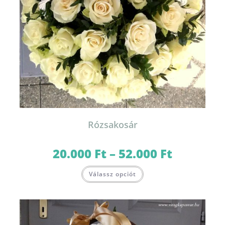
Rózsakosár
20.000
Ft
–
52.000
Ft
Ártartomány:
20.000 Ft
-
Ennek
52.000 Ft
Válassz opciót
a
terméknek
több
variációja
van.
A
változatok
a