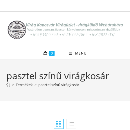
Skip
to
content
0
MENU
pasztel színű virágkosár
>
Termékek
>
pasztel színű virágkosár