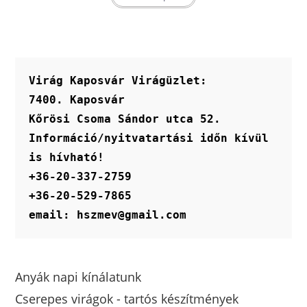
terméknek
több
variációja
van.
A
változatok
a
termékoldalon
Virág Kaposvár Virágüzlet:
választhatók
ki
7400. Kaposvár
Kőrösi Csoma Sándor utca 52.
Információ/nyitvatartási időn kívül 
is hívható!
+36-20-337-2759
+36-20-529-7865
email: hszmev@gmail.com
Anyák napi kínálatunk
Cserepes virágok - tartós készítmények