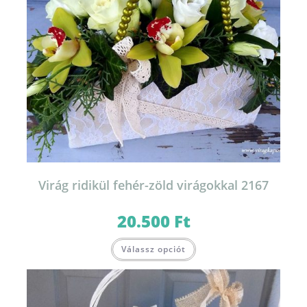
Virág ridikül fehér-zöld virágokkal 2167
20.500
Ft
Válassz opciót