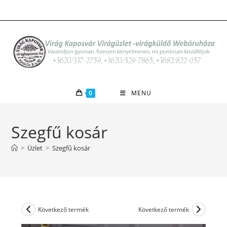
Skip
to
content
0
MENU
Szegfű kosár
>
Üzlet
>
Szegfű kosár
Következő termék
Következő termék