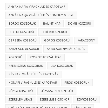
ANYÁK NAPJA VIRÁGKÜLDÉS KAPOSVÁR
ANYÁK NAPJA VIRÁGKÜLDÉS SOMOGY MEGYE
BORDÓ KOSZORÚK
BÁLINT NAP
DOMBKOSZORÚ
EGYEDI KOSZORÚ
FEHÉR KOSZORÚK
GERBERA KOSZORÚ
GÖRÖG KOSZORÚ
KARÁCSONY
KARÁCSONYICSOKOR
KARÁCSONYIVIRÁGKÜLDÉS
KOSZORÚ
KOSZORÚKISZÁLLÍTÁS
KRÉM SZÍNŰ KOSZORÚK
LILA KOSZORÚK
NÉVNAPI VIRÁGKÜLDÉS KAPOSVÁR
NŐNAPI VIRÁGKÜLDÉS KAPOSVÁR
PIROS KOSZORÚK
RÓZSA KOSZORÚ
RÓZSASZÍN KOSZORÚK
SZERELEMVIRÁG
SZERELMES CSOKOR
SZÍVKOSZORÚ
SZÜLETÉSNAPI VIRÁGKÜLDÉS KAPOSVÁR
SÍRCSOKOR