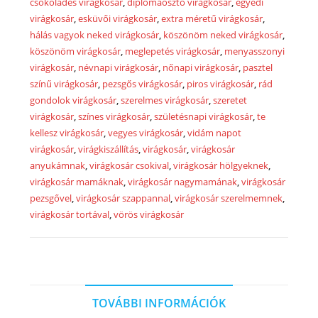
csokoládés virágkosár
,
diplomaosztó virágkosár
,
egyedi
virágkosár
,
esküvői virágkosár
,
extra méretű virágkosár
,
hálás vagyok neked virágkosár
,
köszönöm neked virágkosár
,
köszönöm virágkosár
,
meglepetés virágkosár
,
menyasszonyi
virágkosár
,
névnapi virágkosár
,
nőnapi virágkosár
,
pasztel
színű virágkosár
,
pezsgős virágkosár
,
piros virágkosár
,
rád
gondolok virágkosár
,
szerelmes virágkosár
,
szeretet
virágkosár
,
színes virágkosár
,
születésnapi virágkosár
,
te
kellesz virágkosár
,
vegyes virágkosár
,
vidám napot
virágkosár
,
virágkiszállítás
,
virágkosár
,
virágkosár
anyukámnak
,
virágkosár csokival
,
virágkosár hölgyeknek
,
virágkosár mamáknak
,
virágkosár nagymamának
,
virágkosár
pezsgővel
,
virágkosár szappannal
,
virágkosár szerelmemnek
,
virágkosár tortával
,
vörös virágkosár
TOVÁBBI INFORMÁCIÓK