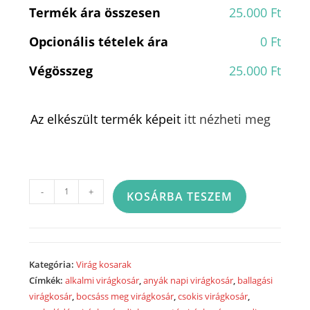
Termék ára összesen
25.000 Ft
Opcionális tételek ára
0 Ft
Végösszeg
25.000 Ft
Az elkészült termék képeit
itt nézheti meg
Szegfű
-
+
KOSÁRBA TESZEM
kosár
mennyiség
Kategória:
Virág kosarak
Címkék:
alkalmi virágkosár
,
anyák napi virágkosár
,
ballagási
virágkosár
,
bocsáss meg virágkosár
,
csokis virágkosár
,