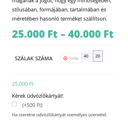
magának a jogot, hogy egy minőségében,
stílusában, formájában, tartalmában és
méretében hasonló terméket szállítson.
25.000
Ft
–
40.000
Ft
Ártart
25.000 
-
40.000 
40
20
SZÁLAK SZÁMA
Törlés
25.000
Ft
Kérek üdvözlőkártyát!
(+500 Ft)
Ha szeretne üdvözlőkártyát személyes üzenettel.