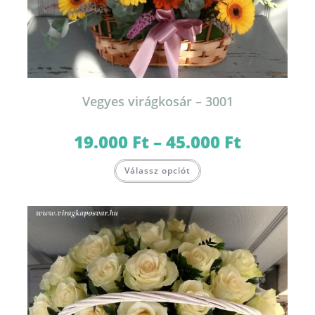
Vegyes virágkosár – 3001
19.000
Ft
–
45.000
Ft
Ártartomány:
19.000 Ft
-
Ennek
45.000 Ft
Válassz opciót
a
terméknek
több
variációja
van.
A
változatok
a
termékoldalon
választhatók
ki