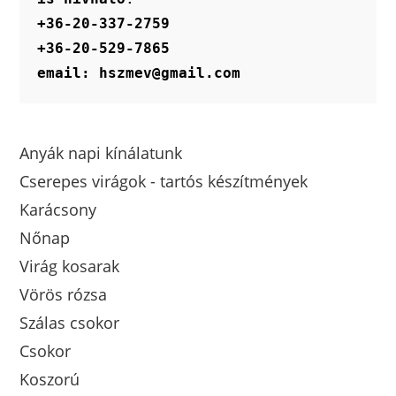
+36-20-337-2759
+36-20-529-7865
email: hszmev@gmail.com
Anyák napi kínálatunk
Cserepes virágok - tartós készítmények
Karácsony
Nőnap
Virág kosarak
Vörös rózsa
Szálas csokor
Csokor
Koszorú