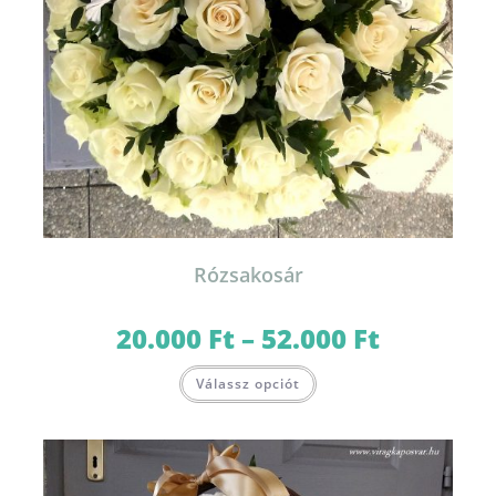
Rózsakosár
20.000
Ft
–
52.000
Ft
Ártartomány:
20.000 Ft
-
Ennek
52.000 Ft
Válassz opciót
a
terméknek
több
variációja
van.
A
változatok
a