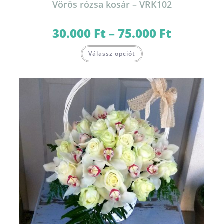
Vörös rózsa kosár – VRK102
30.000
Ft
–
75.000
Ft
Ártartomány:
30.000 Ft
-
Ennek
75.000 Ft
Válassz opciót
a
terméknek
több
variációja
van.
A
változatok
a
termékoldalon
választhatók
ki