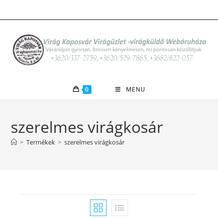
Skip
to
content
0
MENU
szerelmes virágkosár
>
Termékek
>
szerelmes virágkosár