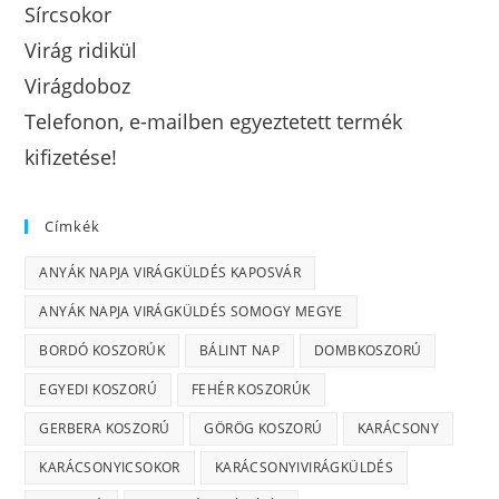
Sírcsokor
Virág ridikül
Virágdoboz
Telefonon, e-mailben egyeztetett termék
kifizetése!
Címkék
ANYÁK NAPJA VIRÁGKÜLDÉS KAPOSVÁR
ANYÁK NAPJA VIRÁGKÜLDÉS SOMOGY MEGYE
BORDÓ KOSZORÚK
BÁLINT NAP
DOMBKOSZORÚ
EGYEDI KOSZORÚ
FEHÉR KOSZORÚK
GERBERA KOSZORÚ
GÖRÖG KOSZORÚ
KARÁCSONY
KARÁCSONYICSOKOR
KARÁCSONYIVIRÁGKÜLDÉS