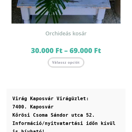
Orchideás kosár
30.000
Ft
–
69.000
Ft
Ártartomány:
30.000 Ft
-
Ennek
69.000 Ft
Válassz opciót
a
terméknek
több
variációja
van.
A
változatok
a
termékoldalon
Virág Kaposvár Virágüzlet:
választhatók
ki
7400. Kaposvár
Kőrösi Csoma Sándor utca 52.
Információ/nyitvatartási időn kívül 
is hívható!