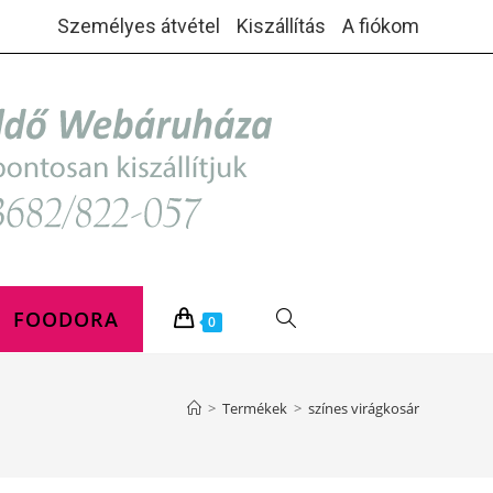
Személyes átvétel
Kiszállítás
A fiókom
FOODORA
TOGGLE
0
WEBSITE
>
Termékek
>
színes virágkosár
SEARCH