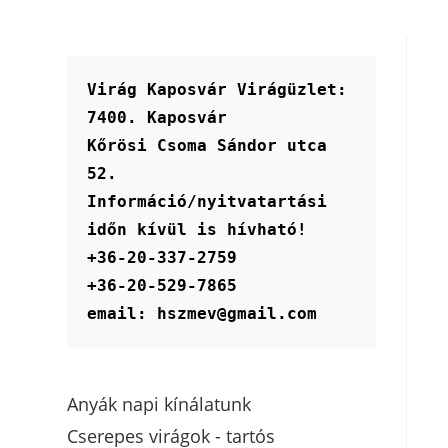
Virág Kaposvár Virágüzlet:
7400. Kaposvár
Kőrösi Csoma Sándor utca 
52.
Információ/nyitvatartási 
időn kívül is hívható!
+36-20-337-2759
+36-20-529-7865
email: hszmev@gmail.com
Anyák napi kínálatunk
Cserepes virágok - tartós