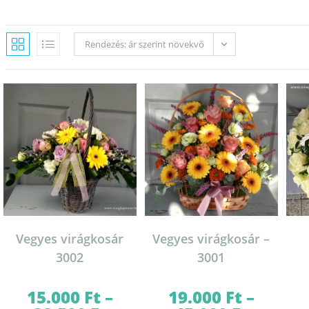
Rendezés: ár szerint növekvő
Vegyes virágkosár
Vegyes virágkosár –
3002
3001
15.000
Ft
–
19.000
Ft
–