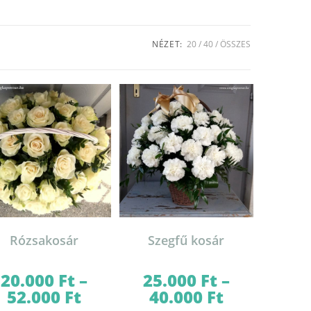
NÉZET:
20
40
ÖSSZES
Rózsakosár
Szegfű kosár
20.000
Ft
–
25.000
Ft
–
52.000
Ft
40.000
Ft
Ártartomány:
Ártartomány:
20.000 Ft
25.000 Ft