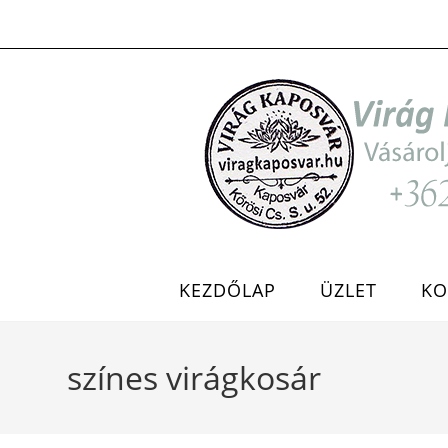
Skip
to
content
KEZDŐLAP
ÜZLET
KO
színes virágkosár