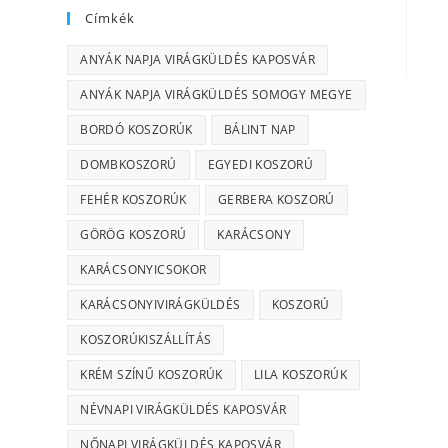
Címkék
ANYÁK NAPJA VIRÁGKÜLDÉS KAPOSVÁR
ANYÁK NAPJA VIRÁGKÜLDÉS SOMOGY MEGYE
BORDÓ KOSZORÚK
BÁLINT NAP
DOMBKOSZORÚ
EGYEDI KOSZORÚ
FEHÉR KOSZORÚK
GERBERA KOSZORÚ
GÖRÖG KOSZORÚ
KARÁCSONY
KARÁCSONYICSOKOR
KARÁCSONYIVIRÁGKÜLDÉS
KOSZORÚ
KOSZORÚKISZÁLLÍTÁS
KRÉM SZÍNŰ KOSZORÚK
LILA KOSZORÚK
NÉVNAPI VIRÁGKÜLDÉS KAPOSVÁR
NŐNAPI VIRÁGKÜLDÉS KAPOSVÁR