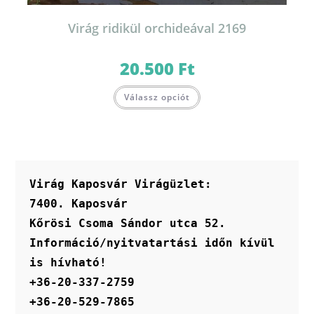
Virág ridikül orchideával 2169
20.500
Ft
Válassz opciót
Virág Kaposvár Virágüzlet:
7400. Kaposvár
Kőrösi Csoma Sándor utca 52.
Információ/nyitvatartási időn kívül 
is hívható!
+36-20-337-2759
+36-20-529-7865