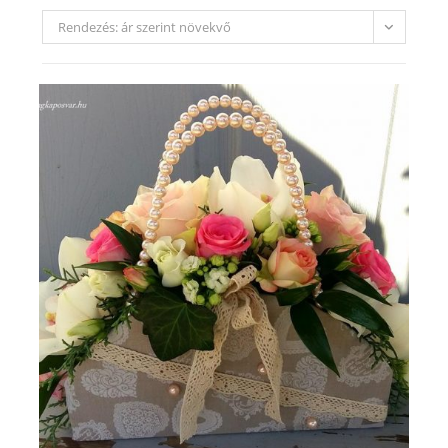
Rendezés: ár szerint növekvő