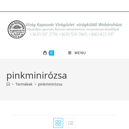
Skip
to
content
0
MENU
pinkminirózsa
>
Termékek
>
pinkminirózsa