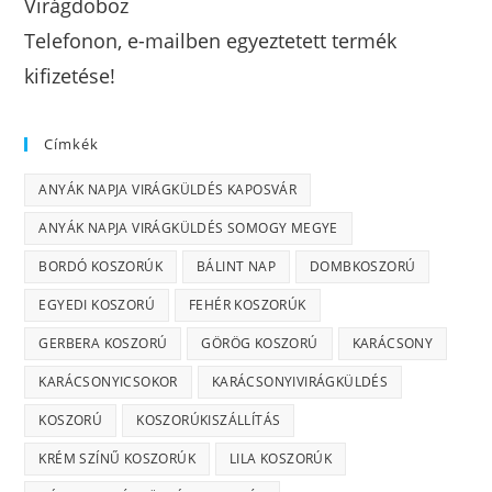
Virágdoboz
Telefonon, e-mailben egyeztetett termék
kifizetése!
Címkék
ANYÁK NAPJA VIRÁGKÜLDÉS KAPOSVÁR
ANYÁK NAPJA VIRÁGKÜLDÉS SOMOGY MEGYE
BORDÓ KOSZORÚK
BÁLINT NAP
DOMBKOSZORÚ
EGYEDI KOSZORÚ
FEHÉR KOSZORÚK
GERBERA KOSZORÚ
GÖRÖG KOSZORÚ
KARÁCSONY
KARÁCSONYICSOKOR
KARÁCSONYIVIRÁGKÜLDÉS
KOSZORÚ
KOSZORÚKISZÁLLÍTÁS
KRÉM SZÍNŰ KOSZORÚK
LILA KOSZORÚK