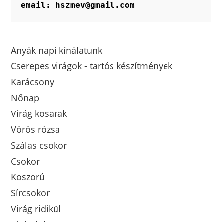
email: hszmev@gmail.com
Anyák napi kínálatunk
Cserepes virágok - tartós készítmények
Karácsony
Nőnap
Virág kosarak
Vörös rózsa
Szálas csokor
Csokor
Koszorú
Sírcsokor
Virág ridikül