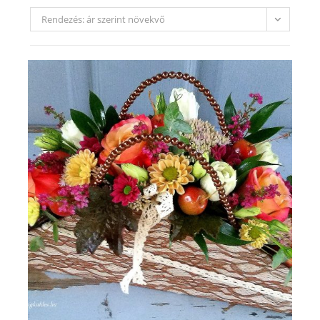
Rendezés: ár szerint növekvő