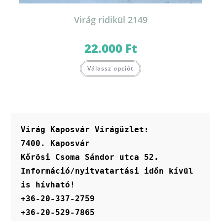
Virág ridikül 2149
22.000
Ft
Válassz opciót
Virág Kaposvár Virágüzlet:
7400. Kaposvár
Kőrösi Csoma Sándor utca 52.
Információ/nyitvatartási időn kívül 
is hívható!
+36-20-337-2759
+36-20-529-7865