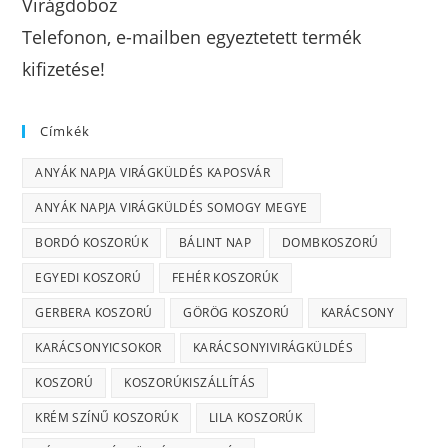
Virágdoboz
Telefonon, e-mailben egyeztetett termék
kifizetése!
Címkék
ANYÁK NAPJA VIRÁGKÜLDÉS KAPOSVÁR
ANYÁK NAPJA VIRÁGKÜLDÉS SOMOGY MEGYE
BORDÓ KOSZORÚK
BÁLINT NAP
DOMBKOSZORÚ
EGYEDI KOSZORÚ
FEHÉR KOSZORÚK
GERBERA KOSZORÚ
GÖRÖG KOSZORÚ
KARÁCSONY
KARÁCSONYICSOKOR
KARÁCSONYIVIRÁGKÜLDÉS
KOSZORÚ
KOSZORÚKISZÁLLÍTÁS
KRÉM SZÍNŰ KOSZORÚK
LILA KOSZORÚK