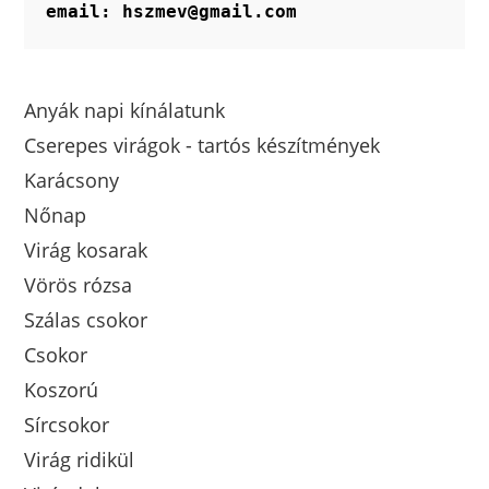
email: hszmev@gmail.com
Anyák napi kínálatunk
Cserepes virágok - tartós készítmények
Karácsony
Nőnap
Virág kosarak
Vörös rózsa
Szálas csokor
Csokor
Koszorú
Sírcsokor
Virág ridikül