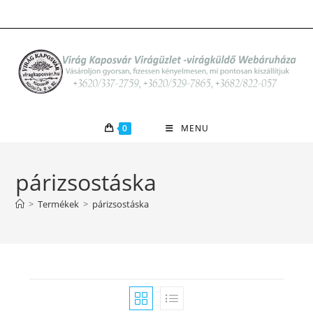
Skip
to
content
0
MENU
párizsostáska
>
Termékek
>
párizsostáska