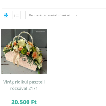
Rendezés: ár szerint növekvő
Virág ridikül pasztell
rózsával 2171
20.500
Ft