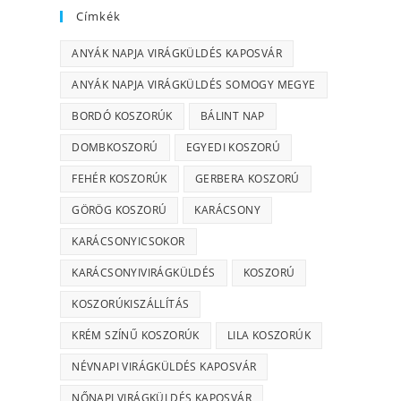
Címkék
ANYÁK NAPJA VIRÁGKÜLDÉS KAPOSVÁR
ANYÁK NAPJA VIRÁGKÜLDÉS SOMOGY MEGYE
BORDÓ KOSZORÚK
BÁLINT NAP
DOMBKOSZORÚ
EGYEDI KOSZORÚ
FEHÉR KOSZORÚK
GERBERA KOSZORÚ
GÖRÖG KOSZORÚ
KARÁCSONY
KARÁCSONYICSOKOR
KARÁCSONYIVIRÁGKÜLDÉS
KOSZORÚ
KOSZORÚKISZÁLLÍTÁS
KRÉM SZÍNŰ KOSZORÚK
LILA KOSZORÚK
NÉVNAPI VIRÁGKÜLDÉS KAPOSVÁR
NŐNAPI VIRÁGKÜLDÉS KAPOSVÁR