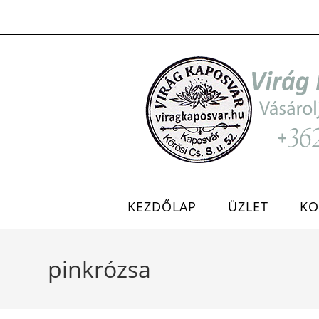
Skip
to
content
KEZDŐLAP
ÜZLET
KO
pinkrózsa