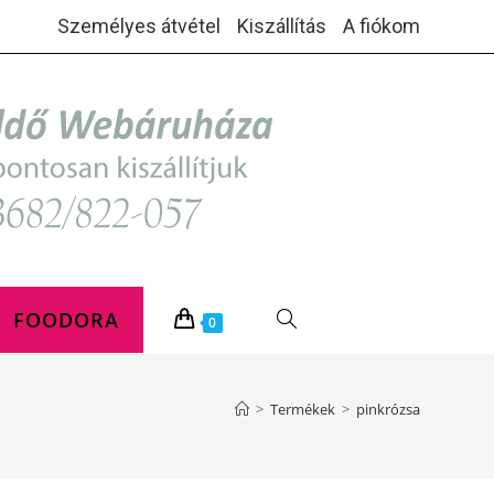
Személyes átvétel
Kiszállítás
A fiókom
FOODORA
TOGGLE
0
WEBSITE
>
Termékek
>
pinkrózsa
SEARCH