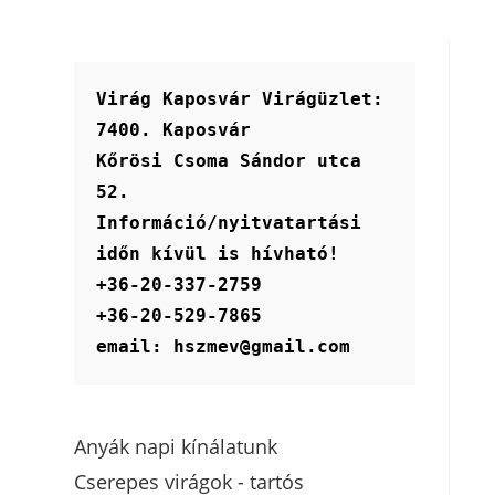
Virág Kaposvár Virágüzlet:
7400. Kaposvár
Kőrösi Csoma Sándor utca 
52.
Információ/nyitvatartási 
időn kívül is hívható!
+36-20-337-2759
+36-20-529-7865
email: hszmev@gmail.com
Anyák napi kínálatunk
Cserepes virágok - tartós