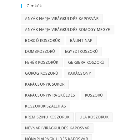
Címkék
ANYÁK NAPJA VIRÁGKÜLDÉS KAPOSVÁR
ANYÁK NAPJA VIRÁGKÜLDÉS SOMOGY MEGYE
BORDÓ KOSZORÚK
BÁLINT NAP
DOMBKOSZORÚ
EGYEDI KOSZORÚ
FEHÉR KOSZORÚK
GERBERA KOSZORÚ
GÖRÖG KOSZORÚ
KARÁCSONY
KARÁCSONYICSOKOR
KARÁCSONYIVIRÁGKÜLDÉS
KOSZORÚ
KOSZORÚKISZÁLLÍTÁS
KRÉM SZÍNŰ KOSZORÚK
LILA KOSZORÚK
NÉVNAPI VIRÁGKÜLDÉS KAPOSVÁR
NŐNAPI VIRÁGKÜLDÉS KAPOSVÁR