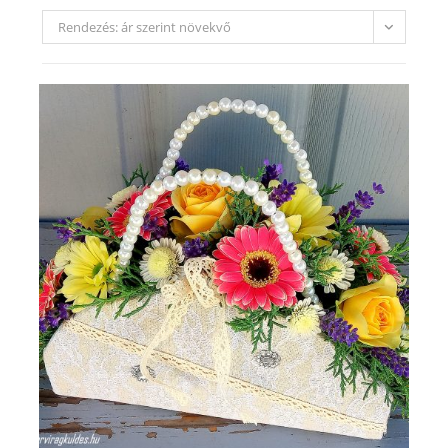
Rendezés: ár szerint növekvő