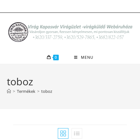
Skip
to
content
0
MENU
toboz
>
Termékek
>
toboz