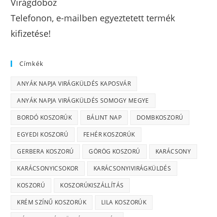
Virágdoboz
Telefonon, e-mailben egyeztetett termék
kifizetése!
Címkék
ANYÁK NAPJA VIRÁGKÜLDÉS KAPOSVÁR
ANYÁK NAPJA VIRÁGKÜLDÉS SOMOGY MEGYE
BORDÓ KOSZORÚK
BÁLINT NAP
DOMBKOSZORÚ
EGYEDI KOSZORÚ
FEHÉR KOSZORÚK
GERBERA KOSZORÚ
GÖRÖG KOSZORÚ
KARÁCSONY
KARÁCSONYICSOKOR
KARÁCSONYIVIRÁGKÜLDÉS
KOSZORÚ
KOSZORÚKISZÁLLÍTÁS
KRÉM SZÍNŰ KOSZORÚK
LILA KOSZORÚK