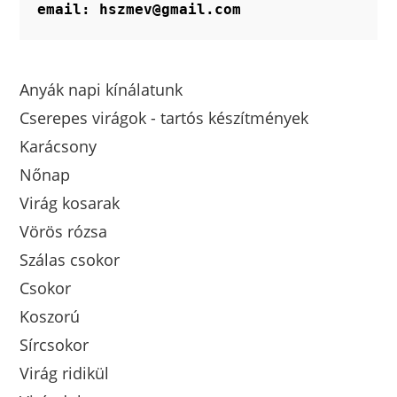
email: hszmev@gmail.com
Anyák napi kínálatunk
Cserepes virágok - tartós készítmények
Karácsony
Nőnap
Virág kosarak
Vörös rózsa
Szálas csokor
Csokor
Koszorú
Sírcsokor
Virág ridikül