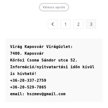
Válassz opciót
1
2
3
Virág Kaposvár Virágüzlet:
7400. Kaposvár
Kőrösi Csoma Sándor utca 52.
Információ/nyitvatartási időn kívül 
is hívható!
+36-20-337-2759
+36-20-529-7865
email: hszmev@gmail.com