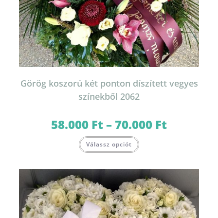
Görög koszorú két ponton díszített vegyes
színekből 2062
58.000
Ft
–
70.000
Ft
Ártartomány:
58.000 Ft
-
Ennek
70.000 Ft
Válassz opciót
a
terméknek
több
variációja
van.
A
változatok
a
termékoldalon
választhatók
ki