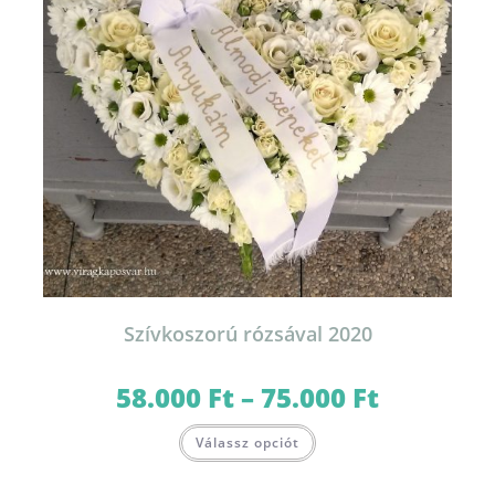
Szívkoszorú rózsával 2020
58.000
Ft
–
75.000
Ft
Ártartomány:
58.000 Ft
-
Ennek
75.000 Ft
Válassz opciót
a
terméknek
több
variációja