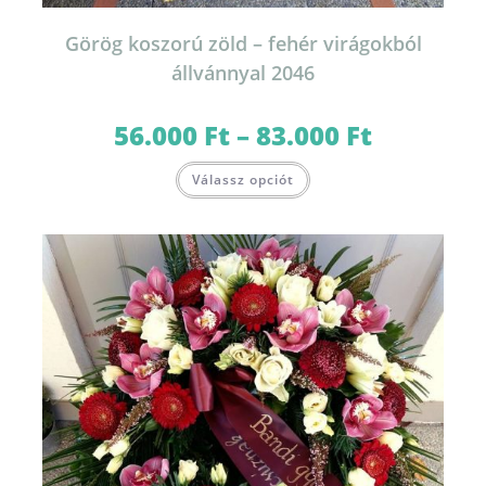
Görög koszorú zöld – fehér virágokból
állvánnyal 2046
56.000
Ft
–
83.000
Ft
Ártartomány:
56.000 Ft
-
Ennek
83.000 Ft
Válassz opciót
a
terméknek
több
variációja
van.
A
változatok
a
termékoldalon
választhatók
ki