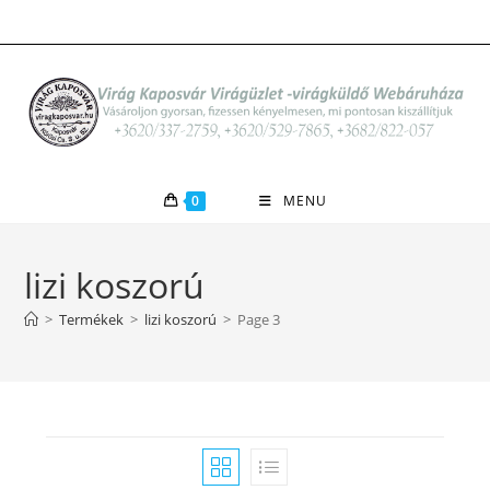
Skip
to
content
0
MENU
lizi koszorú
>
Termékek
>
lizi koszorú
>
Page 3