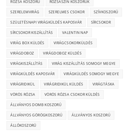
RÓZSA KOSZORÚ
RÓZSASZÍN KOSZORÚK
SZERELEMVIRÁG
SZERELMES CSOKOR
SZÍVKOSZORÚ
SZÜLETÉSNAPI VIRÁGKÜLDÉS KAPOSVÁR
SÍRCSOKOR
SÍRCSOKOR KISZÁLLÍTÁS
VALENTIN NAP
VIRÁG BOX KÜLDÉS
VIRÁGCSOKORKÜLDÉS
VIRÁGDOBOZ
VIRÁGDOBOZ KÜLDÉS
VIRÁGKISZÁLLÍTÁS
VIRÁG KISZÁLLÍTÁS SOMOGY MEGYE
VIRÁGKÜLDÉS KAPOSVÁR
VIRÁGKÜLDÉS SOMOGY MEGYE
VIRÁGRIDIKÜL
VIRÁGRIDIKÜL KÜLDÉS
VIRÁGTÁSKA
VÖRÖS RÓZSA
VÖRÖS RÓZSA CSOKOR KÜLDÉS
ÁLLVÁNYOS DOMB KOSZORÚ
ÁLLVÁNYOS GÖRÖGKOSZORÚ
ÁLLVÁNYOS KOSZORÚ
ÁLLÓKOSZORÚ