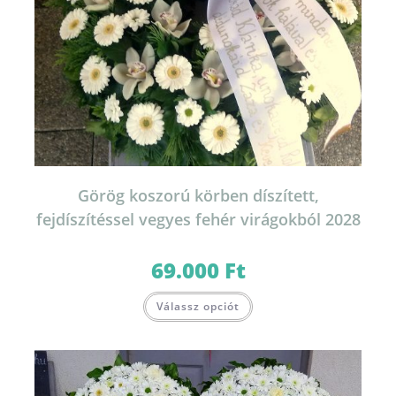
Görög koszorú körben díszített,
fejdíszítéssel vegyes fehér virágokból 2028
69.000
Ft
Ennek
Válassz opciót
a
terméknek
több
variációja
van.
A
változatok
a