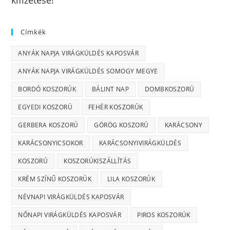
Címkék
ANYÁK NAPJA VIRÁGKÜLDÉS KAPOSVÁR
ANYÁK NAPJA VIRÁGKÜLDÉS SOMOGY MEGYE
BORDÓ KOSZORÚK
BÁLINT NAP
DOMBKOSZORÚ
EGYEDI KOSZORÚ
FEHÉR KOSZORÚK
GERBERA KOSZORÚ
GÖRÖG KOSZORÚ
KARÁCSONY
KARÁCSONYICSOKOR
KARÁCSONYIVIRÁGKÜLDÉS
KOSZORÚ
KOSZORÚKISZÁLLÍTÁS
KRÉM SZÍNŰ KOSZORÚK
LILA KOSZORÚK
NÉVNAPI VIRÁGKÜLDÉS KAPOSVÁR
NŐNAPI VIRÁGKÜLDÉS KAPOSVÁR
PIROS KOSZORÚK