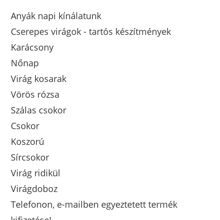
Anyák napi kínálatunk
Cserepes virágok - tartós készítmények
Karácsony
Nőnap
Virág kosarak
Vörös rózsa
Szálas csokor
Csokor
Koszorú
Sírcsokor
Virág ridikül
Virágdoboz
Telefonon, e-mailben egyeztetett termék
kifizetése!