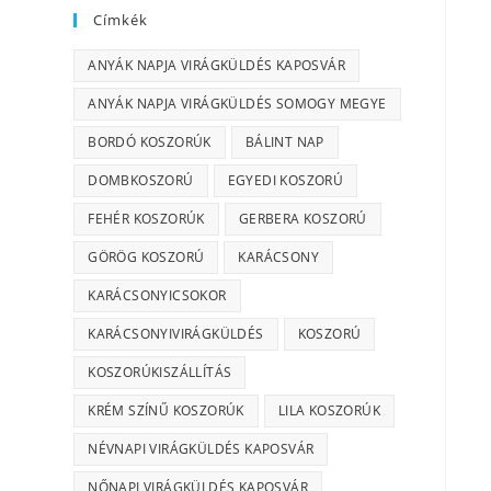
Címkék
ANYÁK NAPJA VIRÁGKÜLDÉS KAPOSVÁR
ANYÁK NAPJA VIRÁGKÜLDÉS SOMOGY MEGYE
BORDÓ KOSZORÚK
BÁLINT NAP
DOMBKOSZORÚ
EGYEDI KOSZORÚ
FEHÉR KOSZORÚK
GERBERA KOSZORÚ
GÖRÖG KOSZORÚ
KARÁCSONY
KARÁCSONYICSOKOR
KARÁCSONYIVIRÁGKÜLDÉS
KOSZORÚ
KOSZORÚKISZÁLLÍTÁS
KRÉM SZÍNŰ KOSZORÚK
LILA KOSZORÚK
NÉVNAPI VIRÁGKÜLDÉS KAPOSVÁR
NŐNAPI VIRÁGKÜLDÉS KAPOSVÁR