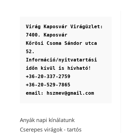
Virág Kaposvár Virágüzlet:
7400. Kaposvár
Kőrösi Csoma Sándor utca 
52.
Információ/nyitvatartási 
időn kívül is hívható!
+36-20-337-2759
+36-20-529-7865
email: hszmev@gmail.com
Anyák napi kínálatunk
Cserepes virágok - tartós