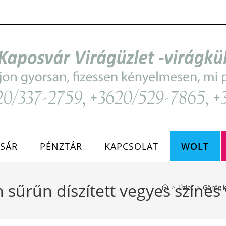
SÁR
PÉNZTÁR
KAPCSOLAT
WOLT
sűrűn díszített vegyes színes
>
Üzlet
>
Görög k