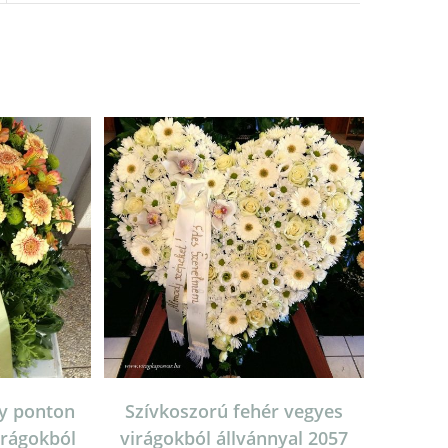
y ponton
Szívkoszorú fehér vegyes
irágokból
virágokból állvánnyal 2057