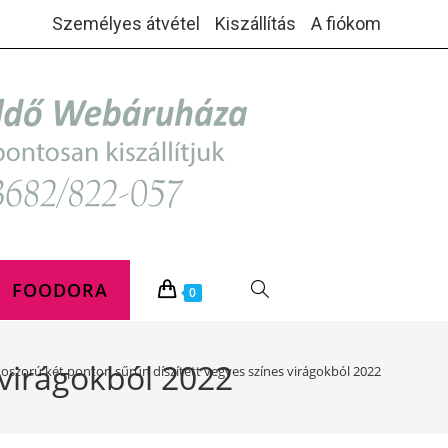
Személyes átvétel
Kiszállítás
A fiókom
FOODORA
TOGGLE
0
WEBSITE
 virágokból 2022
oszorú két ponton sűrűn díszített vegyes színes virágokból 2022
SEARCH