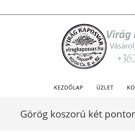
Skip
to
content
KEZDŐLAP
ÜZLET
KO
Görög koszorú két ponton 