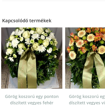
Kapcsolódó termékek
Görög koszorú egy ponton
Görög koszorú eg
díszített vegyes fehér
díszített vegyes v