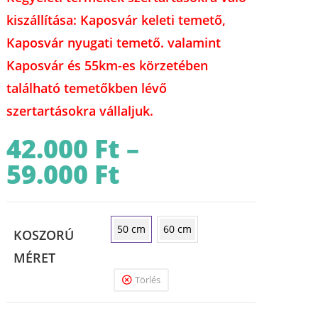
kiszállítása: Kaposvár keleti temető,
Kaposvár nyugati temető. valamint
Kaposvár és 55km-es körzetében
található temetőkben lévő
szertartásokra vállaljuk.
42.000
Ft
–
59.000
Ft
Ártartomány:
42.000 Ft
-
59.000 Ft
50 cm
60 cm
KOSZORÚ
MÉRET
Törlés