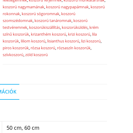
mennyiség
feleségemnek
,
koszorú férjemnek
,
koszorú munkatársnak
,
koszorú nagymamának
,
koszorú nagypapámnak
,
koszorú
rokonnak
,
koszorú sógoromnak
,
koszorú
szomszédomnak
,
koszorú tanáromnak
,
koszorú
testvéremnek
,
koszorúkiszállítás
,
koszorúküldés
,
krém
színű koszorúk
,
krizanthém koszorú
,
krizi koszorú
,
lila
koszorúk
,
liliom koszorú
,
lisianthus koszorú
,
lizi koszorú
,
piros koszorúk
,
rózsa koszorú
,
rózsaszín koszorúk
,
szívkoszorú
,
zöld koszorú
MÁCIÓK
50 cm, 60 cm