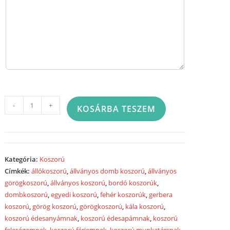
Görög
-
+
KOSÁRBA TESZEM
koszorú
két
ponton
sűrűn
Kategória:
Koszorú
díszített
Címkék:
állókoszorú
,
állványos domb koszorú
,
állványos
vegyes
görögkoszorú
,
állványos koszorú
,
bordó koszorúk
,
színes
dombkoszorú
,
egyedi koszorú
,
fehér koszorúk
,
gerbera
virágokból
koszorú
,
görög koszorú
,
görögkoszorú
,
kála koszorú
,
2022
koszorú édesanyámnak
,
koszorú édesapámnak
,
koszorú