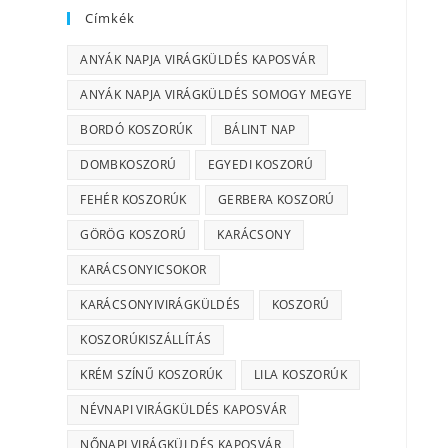
Címkék
ANYÁK NAPJA VIRÁGKÜLDÉS KAPOSVÁR
ANYÁK NAPJA VIRÁGKÜLDÉS SOMOGY MEGYE
BORDÓ KOSZORÚK
BÁLINT NAP
DOMBKOSZORÚ
EGYEDI KOSZORÚ
FEHÉR KOSZORÚK
GERBERA KOSZORÚ
GÖRÖG KOSZORÚ
KARÁCSONY
KARÁCSONYICSOKOR
KARÁCSONYIVIRÁGKÜLDÉS
KOSZORÚ
KOSZORÚKISZÁLLÍTÁS
KRÉM SZÍNŰ KOSZORÚK
LILA KOSZORÚK
NÉVNAPI VIRÁGKÜLDÉS KAPOSVÁR
NŐNAPI VIRÁGKÜLDÉS KAPOSVÁR