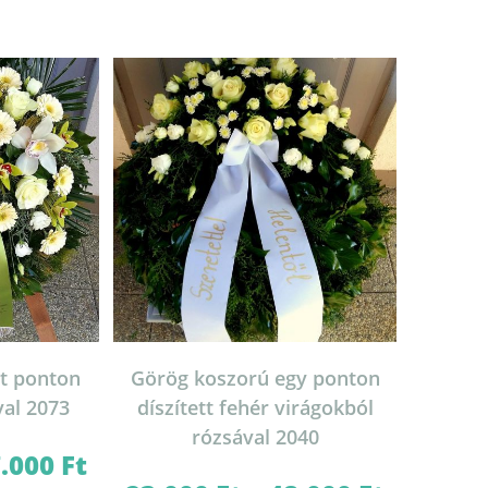
t ponton
Görög koszorú egy ponton
yal 2073
díszített fehér virágokból
rózsával 2040
7.000
Ft
Ártartomány:
46.000 Ft
Ártartomány: