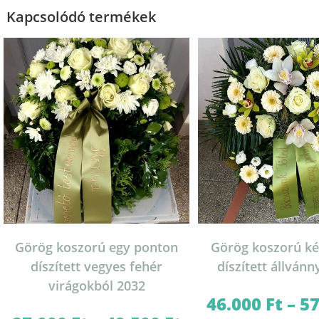
Kapcsolódó termékek
Görög koszorú egy ponton
Görög koszorú ké
díszített vegyes fehér
díszített állvánn
virágokból 2032
46.000
Ft
–
5
Ártartomány: