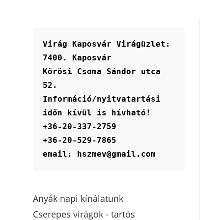
Virág Kaposvár Virágüzlet:
7400. Kaposvár
Kőrösi Csoma Sándor utca 
52.
Információ/nyitvatartási 
időn kívül is hívható!
+36-20-337-2759
+36-20-529-7865
email: hszmev@gmail.com
Anyák napi kínálatunk
Cserepes virágok - tartós