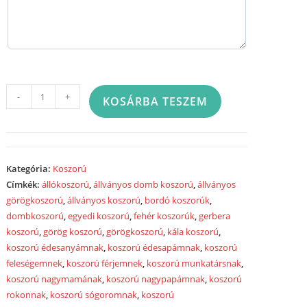
Görög
-
+
KOSÁRBA TESZEM
koszorú
körben
díszített
színes
Kategória:
Koszorú
virágokból
Címkék:
állókoszorú
,
állványos domb koszorú
,
állványos
2026
görögkoszorú
,
állványos koszorú
,
bordó koszorúk
,
mennyiség
dombkoszorú
,
egyedi koszorú
,
fehér koszorúk
,
gerbera
koszorú
,
görög koszorú
,
görögkoszorú
,
kála koszorú
,
koszorú édesanyámnak
,
koszorú édesapámnak
,
koszorú
feleségemnek
,
koszorú férjemnek
,
koszorú munkatársnak
,
koszorú nagymamának
,
koszorú nagypapámnak
,
koszorú
rokonnak
,
koszorú sógoromnak
,
koszorú