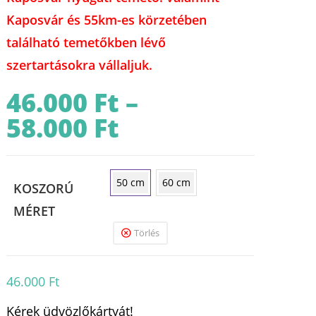
Kaposvár és 55km-es körzetében
található temetőkben lévő
szertartásokra vállaljuk.
46.000
Ft
–
58.000
Ft
Ártartomány:
46.000 Ft
-
58.000 Ft
50 cm
60 cm
KOSZORÚ
MÉRET
Törlés
46.000
Ft
Kérek üdvözlőkártyát!