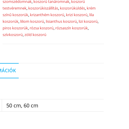
szomszédomnak
,
koszorú tanáromnak
,
koszorú
testvéremnek
,
koszorúkiszállítás
,
koszorúküldés
,
krém
színű koszorúk
,
krizanthém koszorú
,
krizi koszorú
,
lila
koszorúk
,
liliom koszorú
,
lisianthus koszorú
,
lizi koszorú
,
piros koszorúk
,
rózsa koszorú
,
rózsaszín koszorúk
,
szívkoszorú
,
zöld koszorú
MÁCIÓK
50 cm, 60 cm