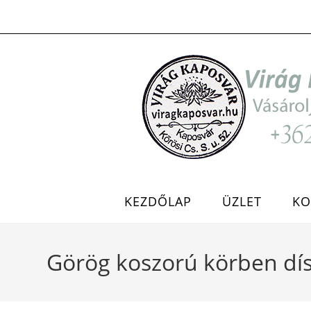
Skip
to
content
KEZDŐLAP
ÜZLET
KO
Görög koszorú körben dísz