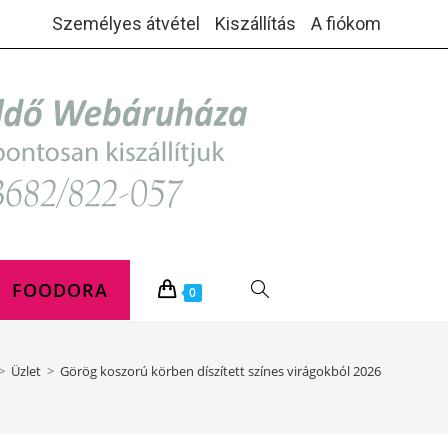
Személyes átvétel
Kiszállítás
A fiókom
FOODORA
TOGGLE
0
WEBSITE
>
Üzlet
>
Görög koszorú körben díszített színes virágokból 2026
SEARCH