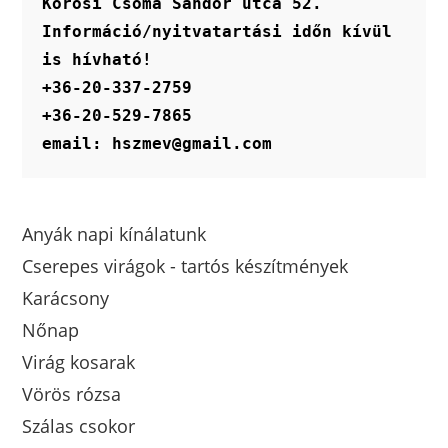
Kőrösi Csoma Sándor utca 52.
Információ/nyitvatartási időn kívül 
is hívható!
+36-20-337-2759
+36-20-529-7865
email: hszmev@gmail.com
Anyák napi kínálatunk
Cserepes virágok - tartós készítmények
Karácsony
Nőnap
Virág kosarak
Vörös rózsa
Szálas csokor