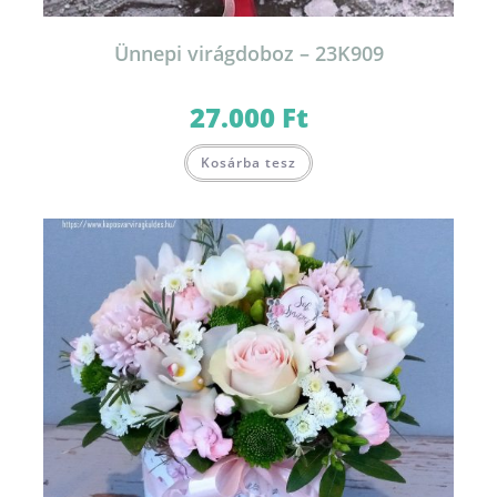
Ünnepi virágdoboz – 23K909
27.000
Ft
Kosárba tesz