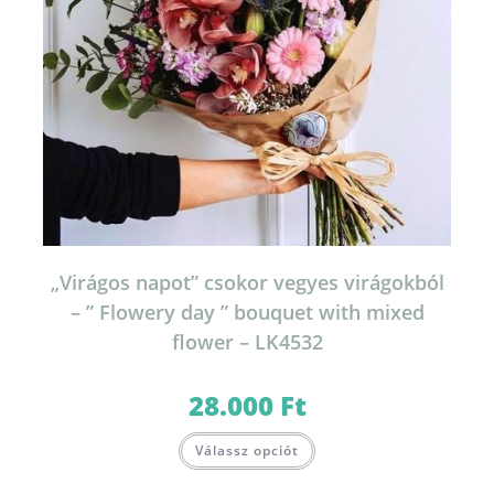
„Virágos napot” csokor vegyes virágokból
– ” Flowery day ” bouquet with mixed
flower – LK4532
28.000
Ft
Válassz opciót