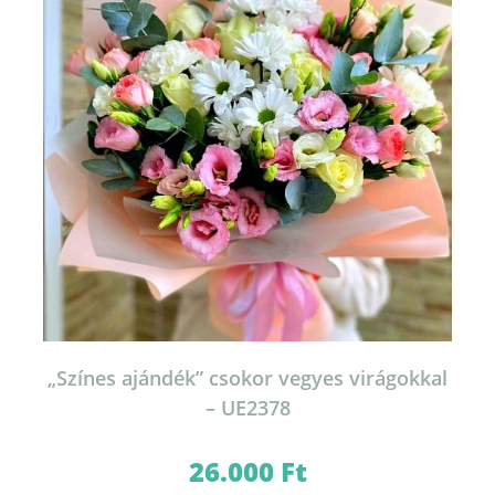
„Színes ajándék” csokor vegyes virágokkal
– UE2378
26.000
Ft