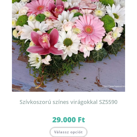
Szívkoszorú színes virágokkal SZ5590
29.000
Ft
Válassz opciót