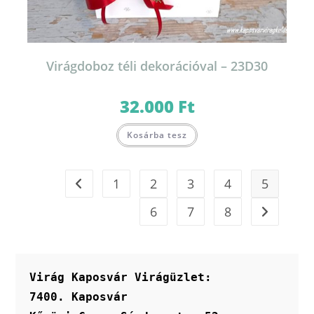
Virágdoboz téli dekorációval – 23D30
32.000
Ft
Kosárba tesz
1
2
3
4
5
6
7
8
Virág Kaposvár Virágüzlet:
7400. Kaposvár