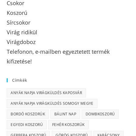
Csokor
Koszorú
Sírcsokor
Virág ridikül
Virágdoboz
Telefonon, e-mailben egyeztetett termék
kifizetése!
Címkék
ANYÁK NAPJA VIRÁGKÜLDÉS KAPOSVÁR
ANYÁK NAPJA VIRÁGKÜLDÉS SOMOGY MEGYE
BORDÓ KOSZORÚK
BÁLINT NAP
DOMBKOSZORÚ
EGYEDI KOSZORÚ
FEHÉR KOSZORÚK
GERBERA KOSZORÚ
GÖRÖG KOSZORÚ
KARÁCSONY