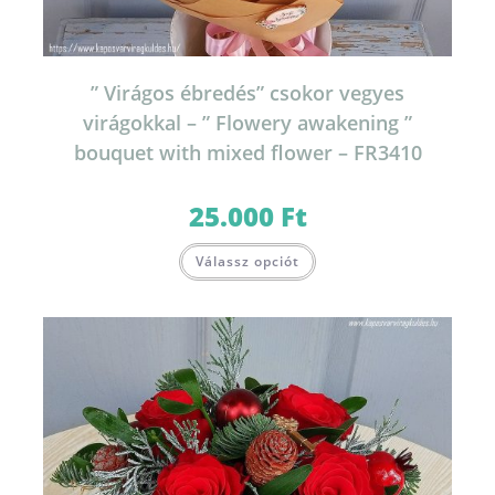
” Virágos ébredés” csokor vegyes
virágokkal – ” Flowery awakening ”
bouquet with mixed flower – FR3410
25.000
Ft
Válassz opciót