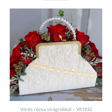
Vörös rózsa virágridikül – VR1032