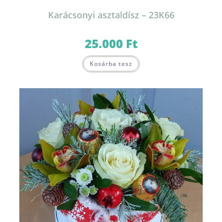
Karácsonyi asztaldísz – 23K66
25.000
Ft
Kosárba tesz