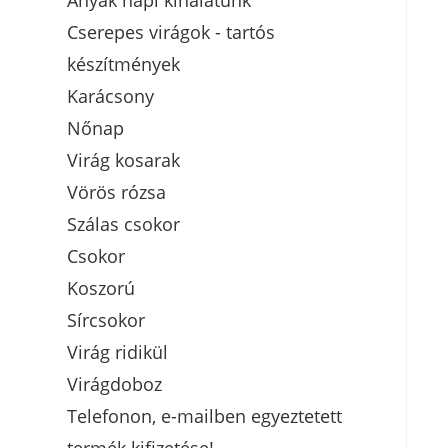
Anyák napi kínálatunk
Cserepes virágok - tartós
készítmények
Karácsony
Nőnap
Virág kosarak
Vörös rózsa
Szálas csokor
Csokor
Koszorú
Sírcsokor
Virág ridikül
Virágdoboz
Telefonon, e-mailben egyeztetett