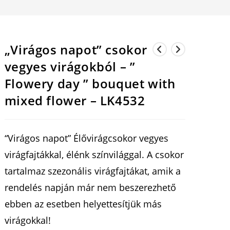
„Virágos napot” csokor
vegyes virágokból – ”
Flowery day ” bouquet with
mixed flower – LK4532
“Virágos napot” Élővirágcsokor vegyes
virágfajtákkal, élénk színvilággal. A csokor
tartalmaz szezonális virágfajtákat, amik a
rendelés napján már nem beszerezhető
ebben az esetben helyettesítjük más
virágokkal!