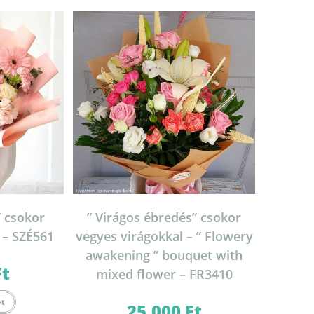
” csokor
” Virágos ébredés” csokor
 – SZÉ561
vegyes virágokkal – ” Flowery
awakening ” bouquet with
Ft
mixed flower – FR3410
ót
25.000
Ft