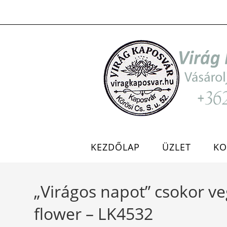
Skip
to
content
KEZDŐLAP
ÜZLET
KO
„Virágos napot” csokor ve
flower – LK4532