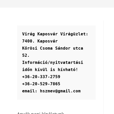
Virág Kaposvár Virágüzlet:
7400. Kaposvár
Kőrösi Csoma Sándor utca 
52.
Információ/nyitvatartási 
időn kívül is hívható!
+36-20-337-2759
+36-20-529-7865
email: hszmev@gmail.com