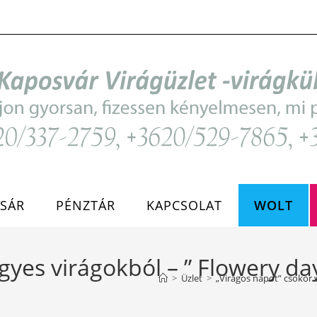
SÁR
PÉNZTÁR
KAPCSOLAT
WOLT
gyes virágokból – ” Flowery d
>
Üzlet
>
„Virágos napot” csokor 