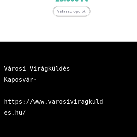
Válassz opciót
Városi Virágküldés 
Kaposvár-
https://www.varosiviragkuld
es.hu/