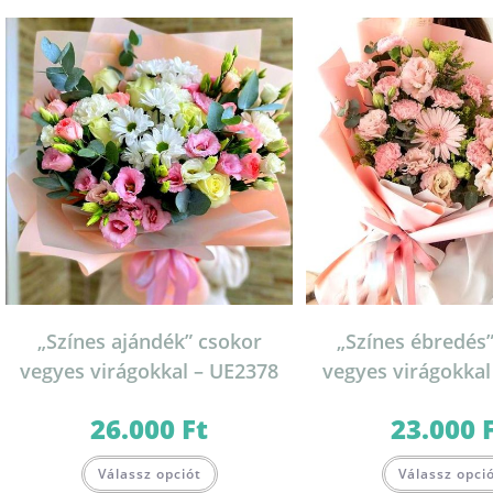
„Színes ajándék” csokor
„Színes ébredés
vegyes virágokkal – UE2378
vegyes virágokkal
26.000
Ft
23.000
Válassz opciót
Válassz opci