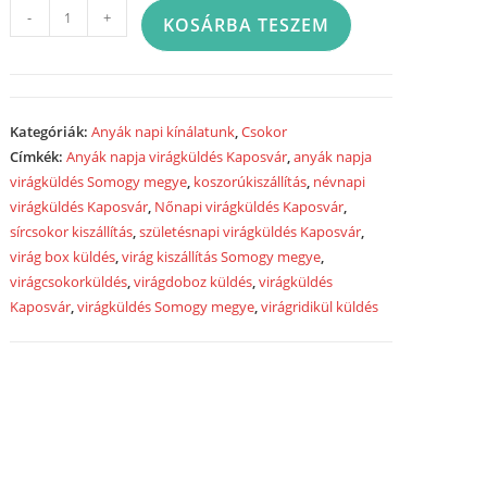
"Virágos
-
+
KOSÁRBA TESZEM
napot"
csokor
vegyes
virágokból
Kategóriák:
Anyák napi kínálatunk
,
Csokor
-
Címkék:
Anyák napja virágküldés Kaposvár
,
anyák napja
"
virágküldés Somogy megye
,
koszorúkiszállítás
,
névnapi
Flowery
virágküldés Kaposvár
,
Nőnapi virágküldés Kaposvár
,
day
sírcsokor kiszállítás
,
születésnapi virágküldés Kaposvár
,
"
virág box küldés
,
virág kiszállítás Somogy megye
,
bouquet
virágcsokorküldés
,
virágdoboz küldés
,
virágküldés
Kaposvár
,
virágküldés Somogy megye
,
virágridikül küldés
with
mixed
flower
-
LK4532
mennyiség