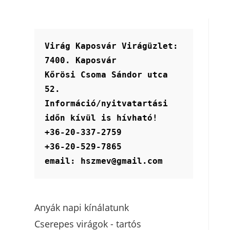
Virág Kaposvár Virágüzlet:
7400. Kaposvár
Kőrösi Csoma Sándor utca 
52.
Információ/nyitvatartási 
időn kívül is hívható!
+36-20-337-2759
+36-20-529-7865
email: hszmev@gmail.com
Anyák napi kínálatunk
Cserepes virágok - tartós