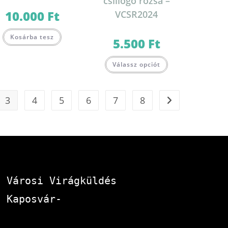
csillogó rózsa –
10.000
Ft
VCSR2024
Kosárba tesz
5.500
Ft
Válassz opciót
3
4
5
6
7
8
Városi Virágküldés 
Kaposvár-