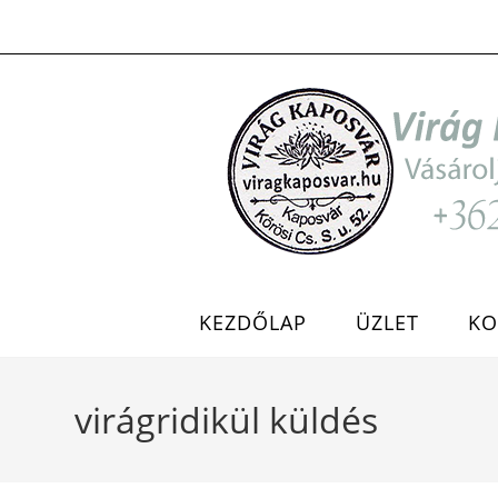
Skip
to
content
KEZDŐLAP
ÜZLET
KO
virágridikül küldés