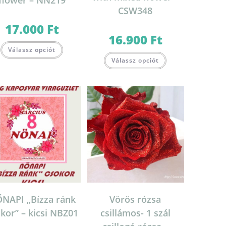
flower – NN219
CSW348
17.000
Ft
16.900
Ft
Válassz opciót
Válassz opciót
NAPI „Bízza ránk
Vörös rózsa
kor” – kicsi NBZ01
csillámos- 1 szál