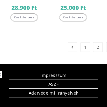
28.900
Ft
25.000
Ft
Kosárba tesz
Kosárba tesz
1
2
Impresszum
ÁSZF
Adatvédelmi irányelvek