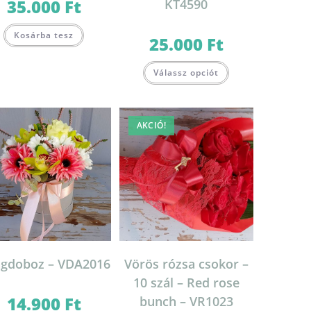
35.000
Ft
KT4590
Kosárba tesz
25.000
Ft
Válassz opciót
AKCIÓ!
ágdoboz – VDA2016
Vörös rózsa csokor –
10 szál – Red rose
14.900
Ft
bunch – VR1023