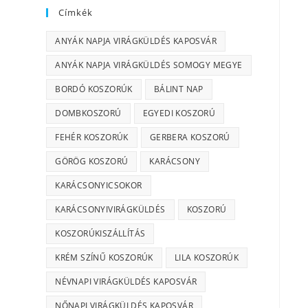
Címkék
ANYÁK NAPJA VIRÁGKÜLDÉS KAPOSVÁR
ANYÁK NAPJA VIRÁGKÜLDÉS SOMOGY MEGYE
BORDÓ KOSZORÚK
BÁLINT NAP
DOMBKOSZORÚ
EGYEDI KOSZORÚ
FEHÉR KOSZORÚK
GERBERA KOSZORÚ
GÖRÖG KOSZORÚ
KARÁCSONY
KARÁCSONYICSOKOR
KARÁCSONYIVIRÁGKÜLDÉS
KOSZORÚ
KOSZORÚKISZÁLLÍTÁS
KRÉM SZÍNŰ KOSZORÚK
LILA KOSZORÚK
NÉVNAPI VIRÁGKÜLDÉS KAPOSVÁR
NŐNAPI VIRÁGKÜLDÉS KAPOSVÁR