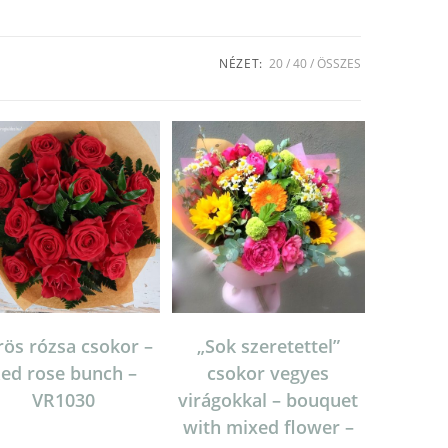
NÉZET:
20
40
ÖSSZES
rös rózsa csokor –
„Sok szeretettel”
ed rose bunch –
csokor vegyes
VR1030
virágokkal – bouquet
with mixed flower –