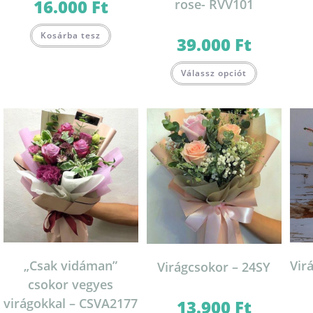
16.000
Ft
rose- RVV101
Kosárba tesz
39.000
Ft
Válassz opciót
„Csak vidáman”
Vir
Virágcsokor – 24SY
csokor vegyes
virágokkal – CSVA2177
13.900
Ft