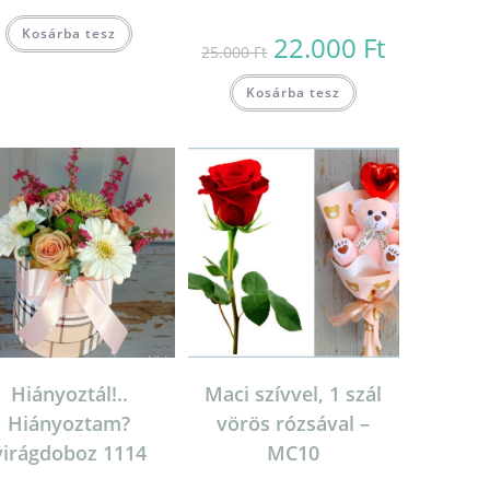
Kosárba tesz
22.000
Ft
Original
Current
25.000
Ft
price
price
was:
is:
25.000 Ft.
22.000 Ft.
Kosárba tesz
Hiányoztál!..
Maci szívvel, 1 szál
Hiányoztam?
vörös rózsával –
virágdoboz 1114
MC10