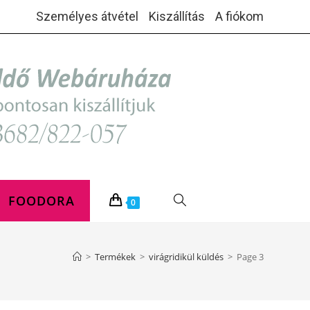
Személyes átvétel
Kiszállítás
A fiókom
FOODORA
TOGGLE
0
WEBSITE
>
Termékek
>
virágridikül küldés
>
Page 3
SEARCH