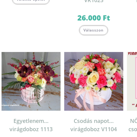
VR1025
26.000
Ft
Válasszon
Egyetlenem…
Csodás napot…
NŐ
virágdoboz 1113
virágdoboz V1104
cso