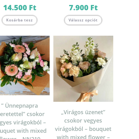
14.500
Ft
7.900
Ft
Kosárba tesz
Válassz opciót
” Ünnepnapra
„Virágos üzenet”
eretettel” csokor
csokor vegyes
gyes virágokból –
virágokból – bouquet
uquet with mixed
with mixed flower –