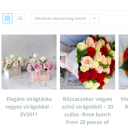
Rendezés népszerűség szerint
Elegáns virágtáska
Rózsacsokor vegyes
Vö
vegyes virágokkal –
színű virágokból – 20
R
EV2011
szálas -Rose bunch
from 20 pieces of