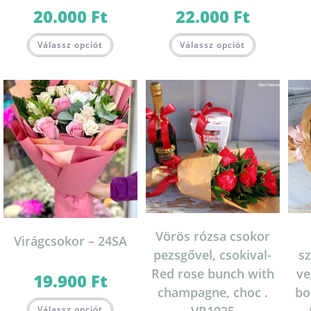
20.000
Ft
22.000
Ft
Válassz opciót
Válassz opciót
Vörös rózsa csokor
Virágcsokor – 24SA
pezsgővel, csokival-
sz
Red rose bunch with
ve
19.900
Ft
champagne, choc .
bo
Válassz opciót