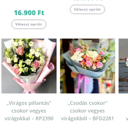
Válassz opciót
16.900
Ft
Válassz opciót
„Virágos pillantás”
„Csodás csokor”
csokor vegyes
csokor vegyes
virágokkal – RP2390
virágokból – BFD2281