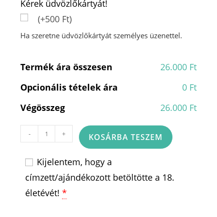
Kérek üdvözlőkártyát!
(+500 Ft)
Ha szeretne üdvözlőkártyát személyes üzenettel.
Termék ára összesen
26.000 Ft
Opcionális tételek ára
0 Ft
Végösszeg
26.000 Ft
Vörös
-
+
KOSÁRBA TESZEM
rózsa
csokor
Kijelentem, hogy a
pezsgővel,
címzett/ajándékozott betöltötte a 18.
csokival-
Red
életévét!
*
rose
bunch