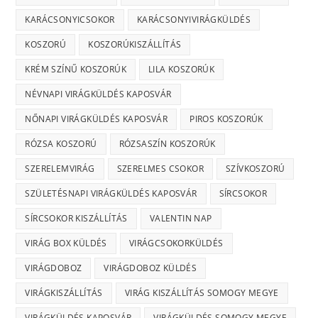
KARÁCSONYICSOKOR
KARÁCSONYIVIRÁGKÜLDÉS
KOSZORÚ
KOSZORÚKISZÁLLÍTÁS
KRÉM SZÍNŰ KOSZORÚK
LILA KOSZORÚK
NÉVNAPI VIRÁGKÜLDÉS KAPOSVÁR
NŐNAPI VIRÁGKÜLDÉS KAPOSVÁR
PIROS KOSZORÚK
RÓZSA KOSZORÚ
RÓZSASZÍN KOSZORÚK
SZERELEMVIRÁG
SZERELMES CSOKOR
SZÍVKOSZORÚ
SZÜLETÉSNAPI VIRÁGKÜLDÉS KAPOSVÁR
SÍRCSOKOR
SÍRCSOKOR KISZÁLLÍTÁS
VALENTIN NAP
VIRÁG BOX KÜLDÉS
VIRÁGCSOKORKÜLDÉS
VIRÁGDOBOZ
VIRÁGDOBOZ KÜLDÉS
VIRÁGKISZÁLLÍTÁS
VIRÁG KISZÁLLÍTÁS SOMOGY MEGYE
VIRÁGKÜLDÉS KAPOSVÁR
VIRÁGKÜLDÉS SOMOGY MEGYE