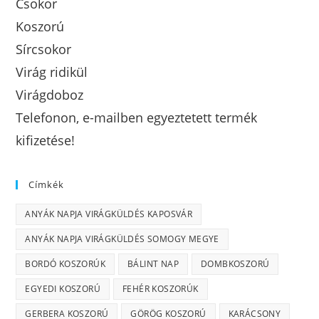
Csokor
Koszorú
Sírcsokor
Virág ridikül
Virágdoboz
Telefonon, e-mailben egyeztetett termék
kifizetése!
Címkék
ANYÁK NAPJA VIRÁGKÜLDÉS KAPOSVÁR
ANYÁK NAPJA VIRÁGKÜLDÉS SOMOGY MEGYE
BORDÓ KOSZORÚK
BÁLINT NAP
DOMBKOSZORÚ
EGYEDI KOSZORÚ
FEHÉR KOSZORÚK
GERBERA KOSZORÚ
GÖRÖG KOSZORÚ
KARÁCSONY