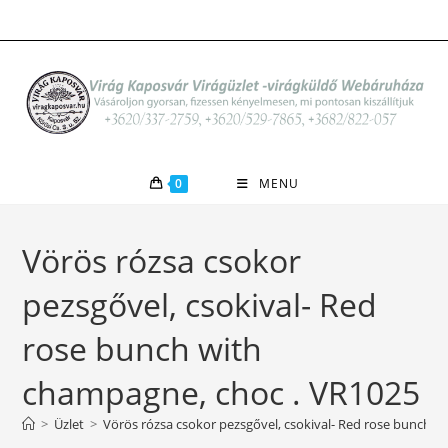
Skip
to
content
0
MENU
Vörös rózsa csokor
pezsgővel, csokival- Red
rose bunch with
champagne, choc . VR1025
>
Üzlet
>
Vörös rózsa csokor pezsgővel, csokival- Red rose bunch 