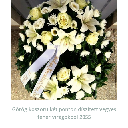
Görög koszorú két ponton díszített vegyes
fehér virágokból 2055