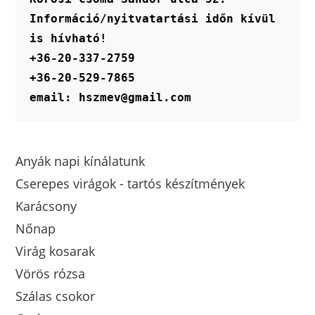
Információ/nyitvatartási időn kívül 
is hívható!
+36-20-337-2759
+36-20-529-7865
email: hszmev@gmail.com
Anyák napi kínálatunk
Cserepes virágok - tartós készítmények
Karácsony
Nőnap
Virág kosarak
Vörös rózsa
Szálas csokor