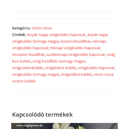
with
champagne,
choc
.
Kategória:
Vörös rózsa
Címkék:
Anyák napja virágküldés Kaposvár
,
anyák napja
VR1025
virágküldés Somogy megye
,
koszorúkiszállítás
,
névnapi
mennyiség
virágküldés Kaposvár
,
Nőnapi virágküldés Kaposvár
,
sírcsokor kiszállítás
,
születésnapi virágküldés Kaposvár
,
virág
box küldés
,
virág kiszállítás Somogy megye
,
virágcsokorküldés
,
virágdoboz küldés
,
virágküldés Kaposvár
,
virágküldés Somogy megye
,
virágridikül küldés
,
vörös rózsa
csokor küldés
Kapcsolódó termékek