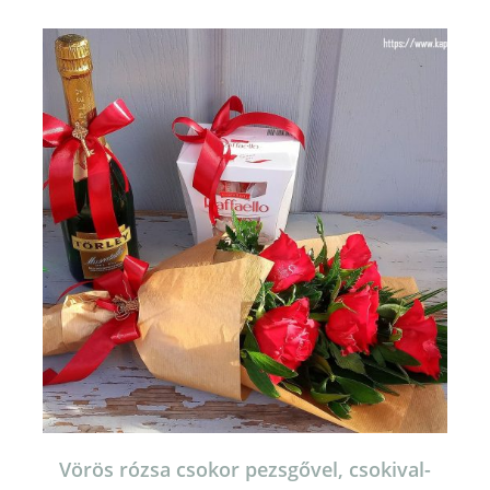
Vörös rózsa csokor pezsgővel, csokival-