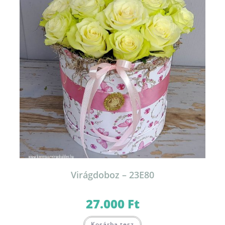
Virágdoboz – 23E80
27.000
Ft
Kosárba tesz