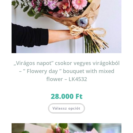
„Virágos napot” csokor vegyes virágokból
– ” Flowery day ” bouquet with mixed
flower – LK4532
28.000
Ft
Válassz opciót