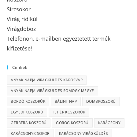
Sírcsokor
Virág ridikül
Virágdoboz
Telefonon, e-mailben egyeztetett termék
kifizetése!
Címkék
ANYÁK NAPJA VIRÁGKÜLDÉS KAPOSVÁR
ANYÁK NAPJA VIRÁGKÜLDÉS SOMOGY MEGYE
BORDÓ KOSZORÚK
BÁLINT NAP
DOMBKOSZORÚ
EGYEDI KOSZORÚ
FEHÉR KOSZORÚK
GERBERA KOSZORÚ
GÖRÖG KOSZORÚ
KARÁCSONY
KARÁCSONYICSOKOR
KARÁCSONYIVIRÁGKÜLDÉS