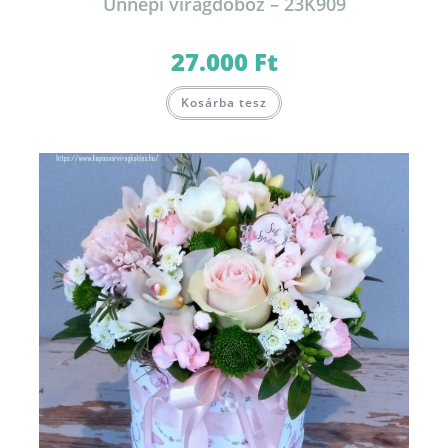
Ünnepi virágdoboz – 23K909
27.000
Ft
Kosárba tesz