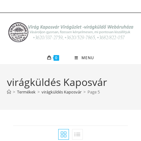
Skip
to
content
0
MENU
virágküldés Kaposvár
>
Termékek
>
virágküldés Kaposvár
>
Page 5