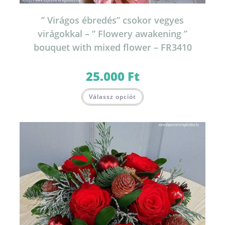
” Virágos ébredés” csokor vegyes
virágokkal – ” Flowery awakening ”
bouquet with mixed flower – FR3410
25.000
Ft
Válassz opciót