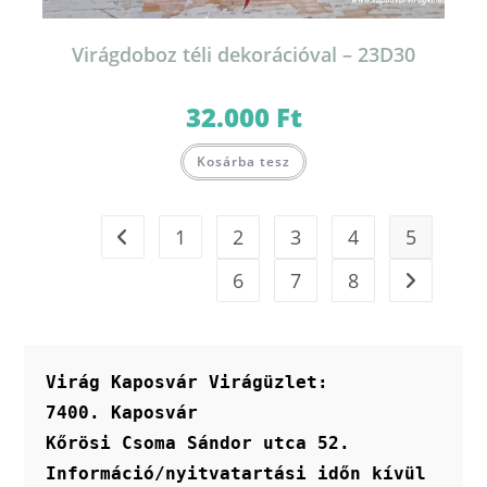
Virágdoboz téli dekorációval – 23D30
32.000
Ft
Kosárba tesz
1
2
3
4
5
6
7
8
Virág Kaposvár Virágüzlet:
7400. Kaposvár
Kőrösi Csoma Sándor utca 52.
Információ/nyitvatartási időn kívül 