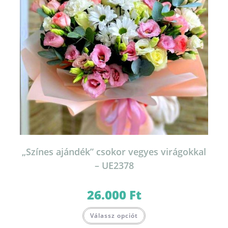
„Színes ajándék” csokor vegyes virágokkal
– UE2378
26.000
Ft
Válassz opciót