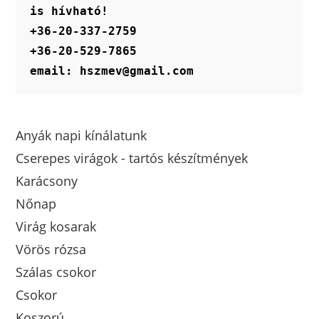
is hívható!
+36-20-337-2759
+36-20-529-7865
email: hszmev@gmail.com
Anyák napi kínálatunk
Cserepes virágok - tartós készítmények
Karácsony
Nőnap
Virág kosarak
Vörös rózsa
Szálas csokor
Csokor
Koszorú