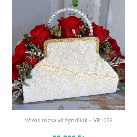
Vörös rózsa virágridikül – VR1032