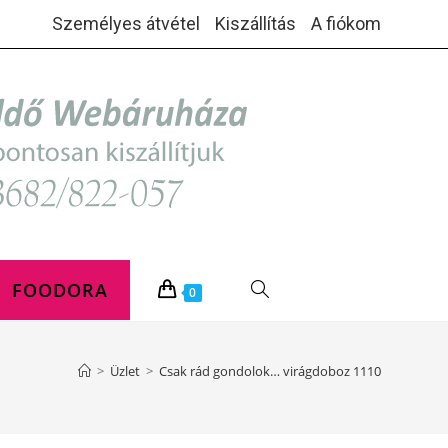
Személyes átvétel
Kiszállítás
A fiókom
FOODORA
TOGGLE
0
WEBSITE
>
Üzlet
>
Csak rád gondolok… virágdoboz 1110
SEARCH