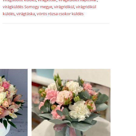
virágküldés Somogy megye
,
virágridikül
,
virágridikül
küldés
,
virágtáska
,
vörös rózsa csokor küldés