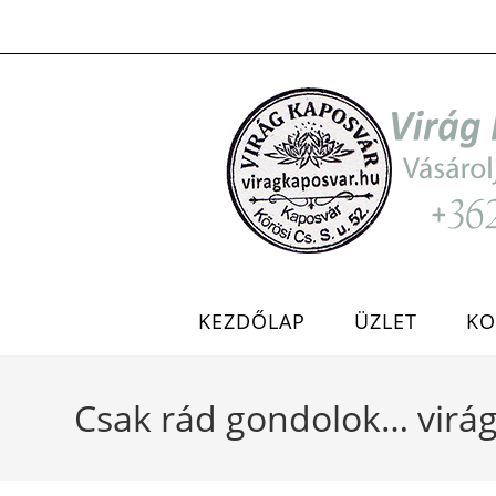
Skip
to
content
KEZDŐLAP
ÜZLET
KO
Csak rád gondolok… virá