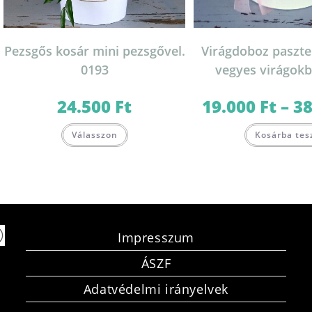
Pezsgős kosár mini pezsgővel.
Virágdoboz paszte
0193
vegyes virágokb
24.500
Ft
19.000
Ft
–
3
Válasszon
Kosárba tes
Impresszum
ÁSZF
Adatvédelmi irányelvek