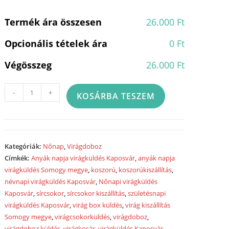
Termék ára összesen
26.000 Ft
Opcionális tételek ára
0 Ft
Végösszeg
26.000 Ft
Csak
-
+
KOSÁRBA TESZEM
rád
gondolok...
virágdoboz
1110
Kategóriák:
Nőnap
,
Virágdoboz
mennyiség
Címkék:
Anyák napja virágküldés Kaposvár
,
anyák napja
virágküldés Somogy megye
,
koszorú
,
koszorúkiszállítás
,
névnapi virágküldés Kaposvár
,
Nőnapi virágküldés
Kaposvár
,
sírcsokor
,
sírcsokor kiszállítás
,
születésnapi
virágküldés Kaposvár
,
virág box küldés
,
virág kiszállítás
Somogy megye
,
virágcsokorküldés
,
virágdoboz
,
virágdoboz küldés
,
virágkosár
,
virágküldés Kaposvár
,