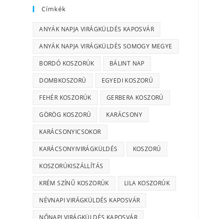
Címkék
ANYÁK NAPJA VIRÁGKÜLDÉS KAPOSVÁR
ANYÁK NAPJA VIRÁGKÜLDÉS SOMOGY MEGYE
BORDÓ KOSZORÚK
BÁLINT NAP
DOMBKOSZORÚ
EGYEDI KOSZORÚ
FEHÉR KOSZORÚK
GERBERA KOSZORÚ
GÖRÖG KOSZORÚ
KARÁCSONY
KARÁCSONYICSOKOR
KARÁCSONYIVIRÁGKÜLDÉS
KOSZORÚ
KOSZORÚKISZÁLLÍTÁS
KRÉM SZÍNŰ KOSZORÚK
LILA KOSZORÚK
NÉVNAPI VIRÁGKÜLDÉS KAPOSVÁR
NŐNAPI VIRÁGKÜLDÉS KAPOSVÁR