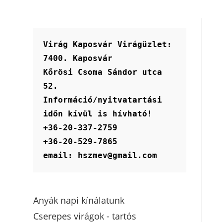
Virág Kaposvár Virágüzlet:
7400. Kaposvár
Kőrösi Csoma Sándor utca 
52.
Információ/nyitvatartási 
időn kívül is hívható!
+36-20-337-2759
+36-20-529-7865
email: hszmev@gmail.com
Anyák napi kínálatunk
Cserepes virágok - tartós