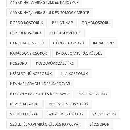
ANYÁK NAPJA VIRÁGKÜLDÉS KAPOSVÁR
ANYÁK NAPJA VIRÁGKÜLDÉS SOMOGY MEGYE
BORDÓ KOSZORÚK
BÁLINT NAP
DOMBKOSZORÚ
EGYEDI KOSZORÚ
FEHÉR KOSZORÚK
GERBERA KOSZORÚ
GÖRÖG KOSZORÚ
KARÁCSONY
KARÁCSONYICSOKOR
KARÁCSONYIVIRÁGKÜLDÉS
KOSZORÚ
KOSZORÚKISZÁLLÍTÁS
KRÉM SZÍNŰ KOSZORÚK
LILA KOSZORÚK
NÉVNAPI VIRÁGKÜLDÉS KAPOSVÁR
NŐNAPI VIRÁGKÜLDÉS KAPOSVÁR
PIROS KOSZORÚK
RÓZSA KOSZORÚ
RÓZSASZÍN KOSZORÚK
SZERELEMVIRÁG
SZERELMES CSOKOR
SZÍVKOSZORÚ
SZÜLETÉSNAPI VIRÁGKÜLDÉS KAPOSVÁR
SÍRCSOKOR