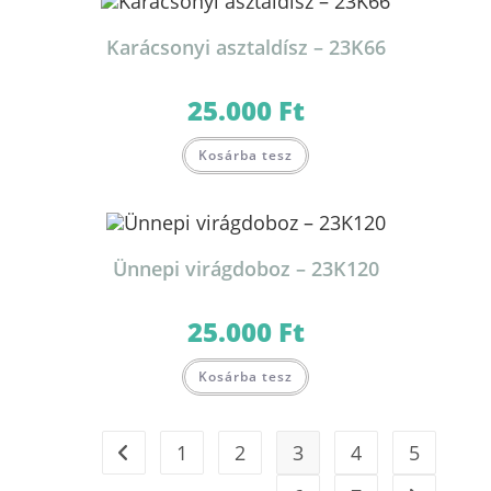
Karácsonyi asztaldísz – 23K66
25.000
Ft
Kosárba tesz
Ünnepi virágdoboz – 23K120
25.000
Ft
Kosárba tesz
1
2
3
4
5