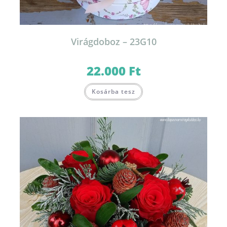
Virágdoboz – 23G10
22.000
Ft
Kosárba tesz