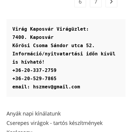
6
7
Virág Kaposvár Virágüzlet:
7400. Kaposvár
Kőrösi Csoma Sándor utca 52.
Információ/nyitvatartási időn kívül 
is hívható!
+36-20-337-2759
+36-20-529-7865
email: hszmev@gmail.com
Anyák napi kínálatunk
Cserepes virágok - tartós készítmények