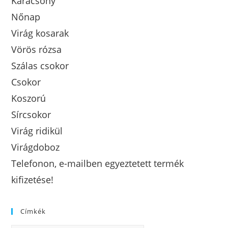
Karácsony
Nőnap
Virág kosarak
Vörös rózsa
Szálas csokor
Csokor
Koszorú
Sírcsokor
Virág ridikül
Virágdoboz
Telefonon, e-mailben egyeztetett termék
kifizetése!
Címkék