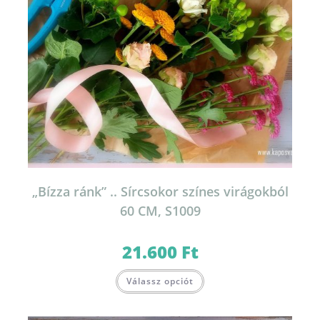
„Bízza ránk” .. Sírcsokor színes virágokból
60 CM, S1009
21.600
Ft
Válassz opciót