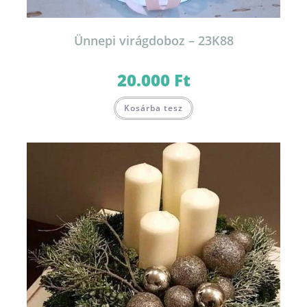
Ünnepi virágdoboz – 23K88
20.000
Ft
Kosárba tesz