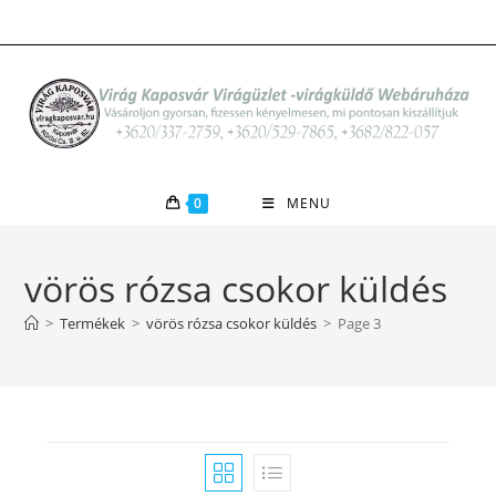
Skip
to
content
0
MENU
vörös rózsa csokor küldés
>
Termékek
>
vörös rózsa csokor küldés
>
Page 3