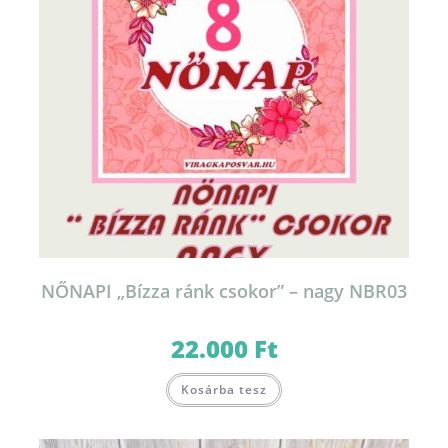
NŐNAPI „Bízza ránk csokor” – nagy NBR03
22.000
Ft
Kosárba tesz