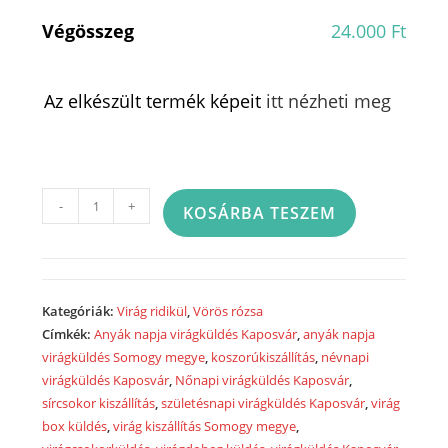
Végösszeg
24.000 Ft
Az elkészült termék képeit
itt nézheti meg
Vörös
-
+
KOSÁRBA TESZEM
rózsa
virágridikül
-
Red
Kategóriák:
Virág ridikül
,
Vörös rózsa
rose
Címkék:
Anyák napja virágküldés Kaposvár
,
anyák napja
flower
virágküldés Somogy megye
,
koszorúkiszállítás
,
névnapi
bag
virágküldés Kaposvár
,
Nőnapi virágküldés Kaposvár
,
-
sírcsokor kiszállítás
,
születésnapi virágküldés Kaposvár
,
virág
VR1022
box küldés
,
virág kiszállítás Somogy megye
,