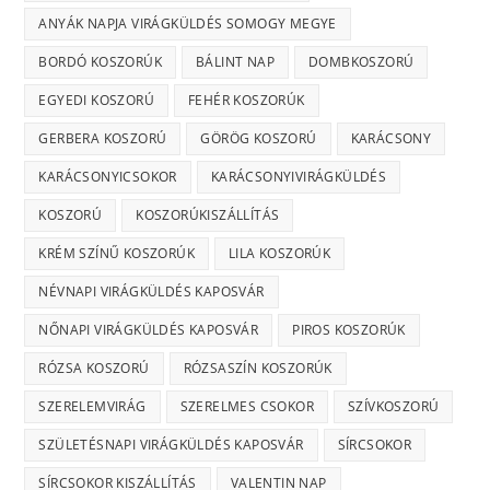
ANYÁK NAPJA VIRÁGKÜLDÉS SOMOGY MEGYE
BORDÓ KOSZORÚK
BÁLINT NAP
DOMBKOSZORÚ
EGYEDI KOSZORÚ
FEHÉR KOSZORÚK
GERBERA KOSZORÚ
GÖRÖG KOSZORÚ
KARÁCSONY
KARÁCSONYICSOKOR
KARÁCSONYIVIRÁGKÜLDÉS
KOSZORÚ
KOSZORÚKISZÁLLÍTÁS
KRÉM SZÍNŰ KOSZORÚK
LILA KOSZORÚK
NÉVNAPI VIRÁGKÜLDÉS KAPOSVÁR
NŐNAPI VIRÁGKÜLDÉS KAPOSVÁR
PIROS KOSZORÚK
RÓZSA KOSZORÚ
RÓZSASZÍN KOSZORÚK
SZERELEMVIRÁG
SZERELMES CSOKOR
SZÍVKOSZORÚ
SZÜLETÉSNAPI VIRÁGKÜLDÉS KAPOSVÁR
SÍRCSOKOR
SÍRCSOKOR KISZÁLLÍTÁS
VALENTIN NAP