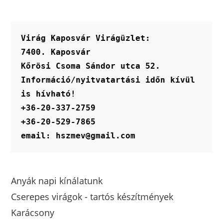
Virág Kaposvár Virágüzlet:
7400. Kaposvár
Kőrösi Csoma Sándor utca 52.
Információ/nyitvatartási időn kívül 
is hívható!
+36-20-337-2759
+36-20-529-7865
email: hszmev@gmail.com
Anyák napi kínálatunk
Cserepes virágok - tartós készítmények
Karácsony