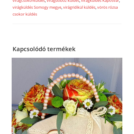
mennyiség
virágcsokorküldés
,
virágdoboz küldés
,
virágküldés Kaposvár
,
virágküldés Somogy megye
,
virágridikül küldés
,
vörös rózsa
csokor küldés
Kapcsolódó termékek