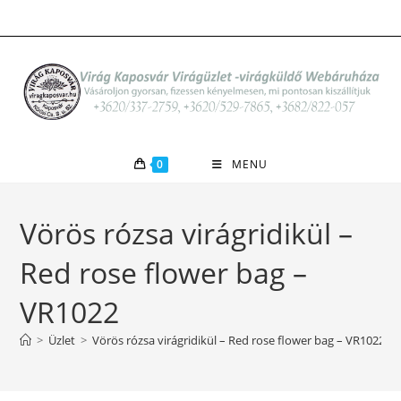
Skip
to
content
0
MENU
Vörös rózsa virágridikül –
Red rose flower bag –
VR1022
>
Üzlet
>
Vörös rózsa virágridikül – Red rose flower bag – VR1022