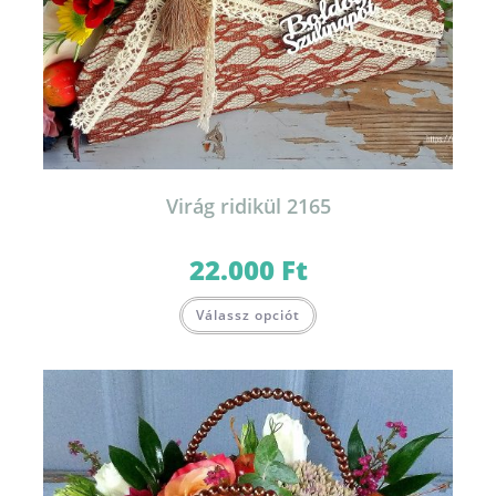
Virág ridikül 2165
22.000
Ft
Válassz opciót