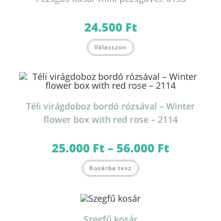
termékoldalon
választhatók
ki
24.500
Ft
Válasszon
Téli virágdoboz bordó rózsával – Winter
flower box with red rose – 2114
25.000
Ft
–
56.000
Ft
Ártartomány:
25.000 Ft
-
Ennek
56.000 Ft
Kosárba tesz
a
terméknek
több
variációja
van.
A
változatok
Szegfű kosár
a