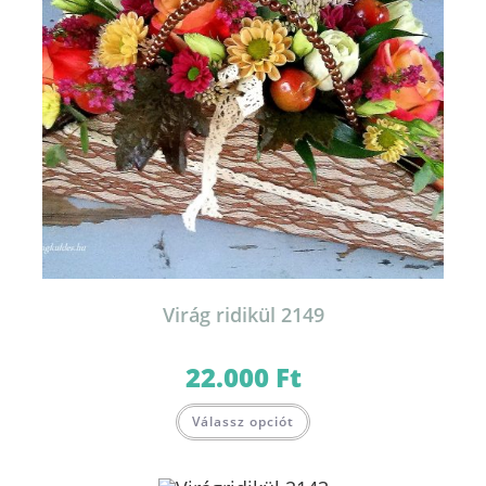
Virág ridikül 2149
22.000
Ft
Válassz opciót