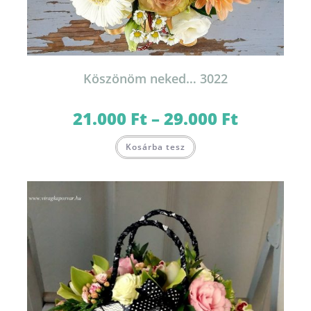
Köszönöm neked… 3022
21.000
Ft
–
29.000
Ft
Ártartomány:
21.000 Ft
-
Ennek
29.000 Ft
Kosárba tesz
a
terméknek
több
variációja
van.
A
változatok
a
termékoldalon
választhatók
ki