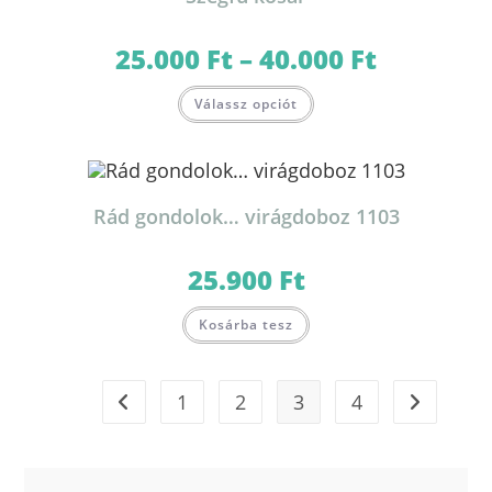
termékoldalon
választhatók
ki
25.000
Ft
–
40.000
Ft
Ártartomány:
25.000 Ft
-
Ennek
40.000 Ft
Válassz opciót
a
terméknek
több
variációja
van.
A
változatok
Rád gondolok… virágdoboz 1103
a
termékoldalon
választhatók
ki
25.900
Ft
Kosárba tesz
1
2
3
4