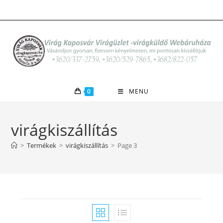
Skip
to
content
0
MENU
virágkiszállítás
>
Termékek
>
virágkiszállítás
>
Page 3