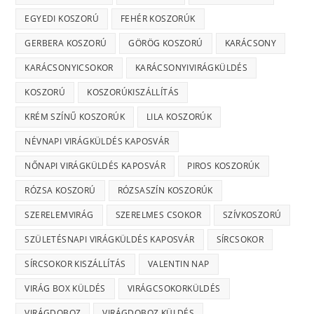
EGYEDI KOSZORÚ
FEHÉR KOSZORÚK
GERBERA KOSZORÚ
GÖRÖG KOSZORÚ
KARÁCSONY
KARÁCSONYICSOKOR
KARÁCSONYIVIRÁGKÜLDÉS
KOSZORÚ
KOSZORÚKISZÁLLÍTÁS
KRÉM SZÍNŰ KOSZORÚK
LILA KOSZORÚK
NÉVNAPI VIRÁGKÜLDÉS KAPOSVÁR
NŐNAPI VIRÁGKÜLDÉS KAPOSVÁR
PIROS KOSZORÚK
RÓZSA KOSZORÚ
RÓZSASZÍN KOSZORÚK
SZERELEMVIRÁG
SZERELMES CSOKOR
SZÍVKOSZORÚ
SZÜLETÉSNAPI VIRÁGKÜLDÉS KAPOSVÁR
SÍRCSOKOR
SÍRCSOKOR KISZÁLLÍTÁS
VALENTIN NAP
VIRÁG BOX KÜLDÉS
VIRÁGCSOKORKÜLDÉS
VIRÁGDOBOZ
VIRÁGDOBOZ KÜLDÉS