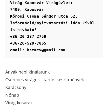
Virág Kaposvár Virágüzlet:
7400. Kaposvár
Kőrösi Csoma Sándor utca 52.
Információ/nyitvatartási időn kívül 
is hívható!
+36-20-337-2759
+36-20-529-7865
email: hszmev@gmail.com
Anyák napi kínálatunk
Cserepes virágok - tartós készítmények
Karácsony
Nőnap
Virág kosarak