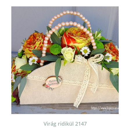
Virág ridikül 2147