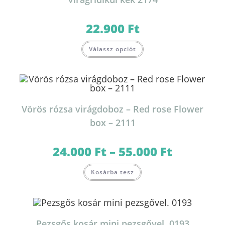
22.900
Ft
Válassz opciót
Vörös rózsa virágdoboz – Red rose Flower
box – 2111
24.000
Ft
–
55.000
Ft
Ártartomány:
24.000 Ft
-
Ennek
55.000 Ft
Kosárba tesz
a
terméknek
több
variációja
van.
A
változatok
Pezsgős kosár mini pezsgővel. 0193
a