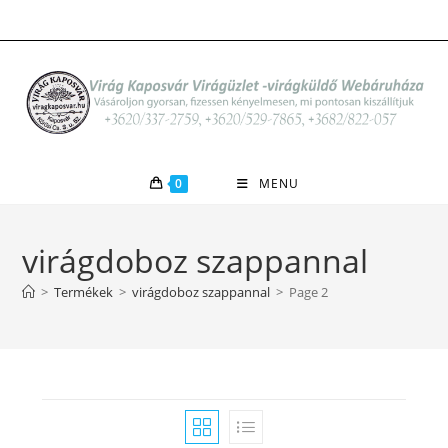
Skip
to
content
0
MENU
virágdoboz szappannal
>
Termékek
>
virágdoboz szappannal
>
Page 2