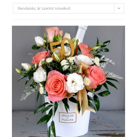
Rendezés: ár szerint növekvő