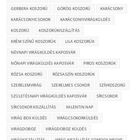
GERBERA KOSZORÚ
GÖRÖG KOSZORÚ
KARÁCSONY
KARÁCSONYICSOKOR
KARÁCSONYIVIRÁGKÜLDÉS
KOSZORÚ
KOSZORÚKISZÁLLÍTÁS
KRÉM SZÍNŰ KOSZORÚK
LILA KOSZORÚK
NÉVNAPI VIRÁGKÜLDÉS KAPOSVÁR
NŐNAPI VIRÁGKÜLDÉS KAPOSVÁR
PIROS KOSZORÚK
RÓZSA KOSZORÚ
RÓZSASZÍN KOSZORÚK
SZERELEMVIRÁG
SZERELMES CSOKOR
SZÍVKOSZORÚ
SZÜLETÉSNAPI VIRÁGKÜLDÉS KAPOSVÁR
SÍRCSOKOR
SÍRCSOKOR KISZÁLLÍTÁS
VALENTIN NAP
VIRÁG BOX KÜLDÉS
VIRÁGCSOKORKÜLDÉS
VIRÁGDOBOZ
VIRÁGDOBOZ KÜLDÉS
VIRÁGKISZÁLLÍTÁS
VIRÁG KISZÁLLÍTÁS SOMOGY MEGYE