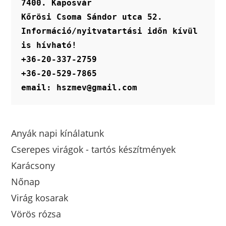
7400. Kaposvár
Kőrösi Csoma Sándor utca 52.
Információ/nyitvatartási időn kívül 
is hívható!
+36-20-337-2759
+36-20-529-7865
email: hszmev@gmail.com
Anyák napi kínálatunk
Cserepes virágok - tartós készítmények
Karácsony
Nőnap
Virág kosarak
Vörös rózsa