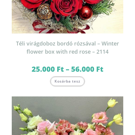
Téli virágdoboz bordó rózsával – Winter
flower box with red rose – 2114
25.000
Ft
–
56.000
Ft
Ártartomány:
25.000 Ft
-
Ennek
56.000 Ft
Kosárba tesz
a
terméknek
több
variációja
van.
A
változatok
a
termékoldalon
választhatók
ki