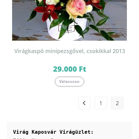
Virágkaspó minipezsgővel, csokikkal 2013
29.000
Ft
Válasszon
1
2
Virág Kaposvár Virágüzlet: