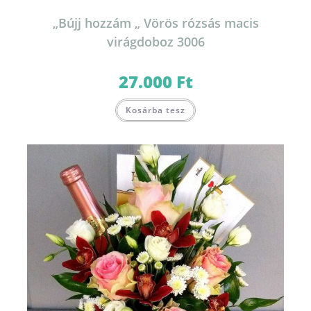
„Bújj hozzám „ Vörös rózsás macis
virágdoboz 3006
27.000
Ft
Kosárba tesz