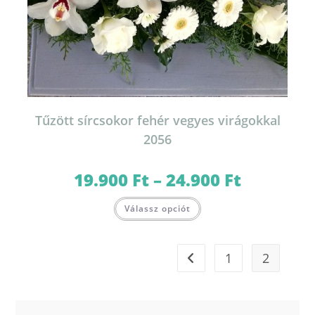
Tűzött sírcsokor fehér vegyes virágokkal
2056
19.900
Ft
–
24.900
Ft
Ártartomány:
19.900 Ft
-
Ennek
24.900 Ft
Válassz opciót
a
terméknek
több
variációja
van.
1
2
A
változatok
a
termékoldalon
választhatók
ki