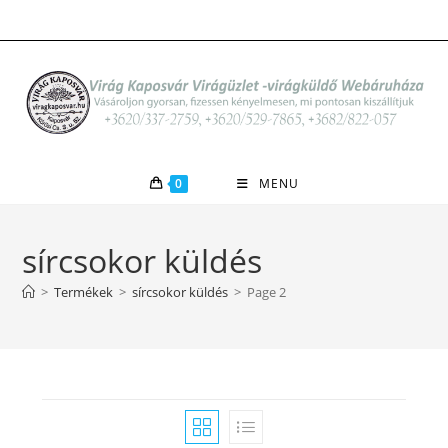
Skip
to
content
0
MENU
sírcsokor küldés
>
Termékek
>
sírcsokor küldés
>
Page 2