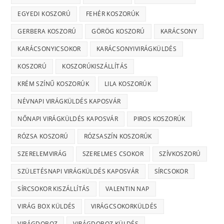
EGYEDI KOSZORÚ
FEHÉR KOSZORÚK
GERBERA KOSZORÚ
GÖRÖG KOSZORÚ
KARÁCSONY
KARÁCSONYICSOKOR
KARÁCSONYIVIRÁGKÜLDÉS
KOSZORÚ
KOSZORÚKISZÁLLÍTÁS
KRÉM SZÍNŰ KOSZORÚK
LILA KOSZORÚK
NÉVNAPI VIRÁGKÜLDÉS KAPOSVÁR
NŐNAPI VIRÁGKÜLDÉS KAPOSVÁR
PIROS KOSZORÚK
RÓZSA KOSZORÚ
RÓZSASZÍN KOSZORÚK
SZERELEMVIRÁG
SZERELMES CSOKOR
SZÍVKOSZORÚ
SZÜLETÉSNAPI VIRÁGKÜLDÉS KAPOSVÁR
SÍRCSOKOR
SÍRCSOKOR KISZÁLLÍTÁS
VALENTIN NAP
VIRÁG BOX KÜLDÉS
VIRÁGCSOKORKÜLDÉS
VIRÁGDOBOZ
VIRÁGDOBOZ KÜLDÉS