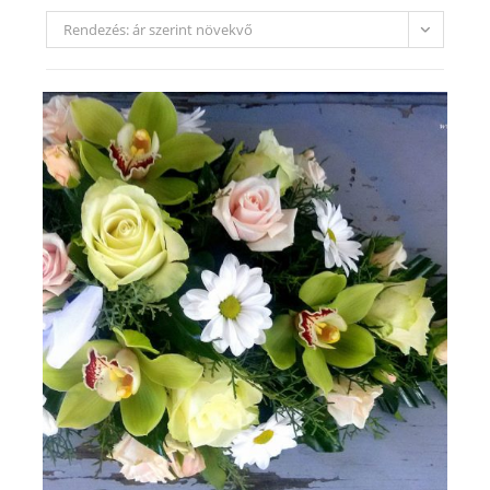
Rendezés: ár szerint növekvő