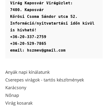
Virág Kaposvár Virágüzlet:
7400. Kaposvár
Kőrösi Csoma Sándor utca 52.
Információ/nyitvatartási időn kívül 
is hívható!
+36-20-337-2759
+36-20-529-7865
email: hszmev@gmail.com
Anyák napi kínálatunk
Cserepes virágok - tartós készítmények
Karácsony
Nőnap
Virág kosarak