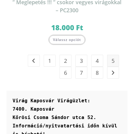
” Meglepetés !!! ” csokor vegyes virágokkal
– PC2300
18.000
Ft
Válassz opciót
1
2
3
4
5
6
7
8
Virág Kaposvár Virágüzlet:
7400. Kaposvár
Kőrösi Csoma Sándor utca 52.
Információ/nyitvatartási időn kívül 