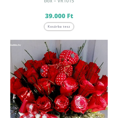
box – VR1015
39.000
Ft
Kosárba tesz