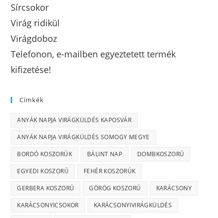
Sírcsokor
Virág ridikül
Virágdoboz
Telefonon, e-mailben egyeztetett termék
kifizetése!
Címkék
ANYÁK NAPJA VIRÁGKÜLDÉS KAPOSVÁR
ANYÁK NAPJA VIRÁGKÜLDÉS SOMOGY MEGYE
BORDÓ KOSZORÚK
BÁLINT NAP
DOMBKOSZORÚ
EGYEDI KOSZORÚ
FEHÉR KOSZORÚK
GERBERA KOSZORÚ
GÖRÖG KOSZORÚ
KARÁCSONY
KARÁCSONYICSOKOR
KARÁCSONYIVIRÁGKÜLDÉS