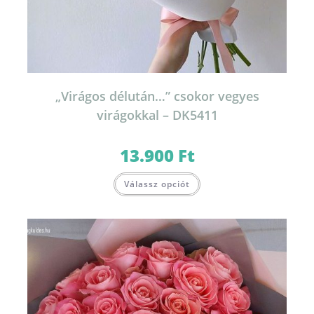
„Virágos délután…” csokor vegyes
virágokkal – DK5411
13.900
Ft
Válassz opciót