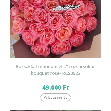
” Rózsákkal mondom el…” rózsacsokor –
bouquet rose- RCS3922
49.000
Ft
Válassz opciót