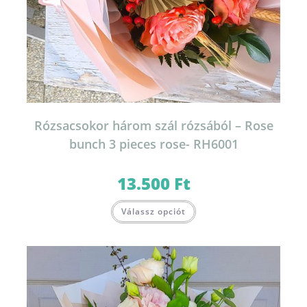
Rózsacsokor három szál rózsából – Rose
bunch 3 pieces rose- RH6001
13.500
Ft
Válassz opciót