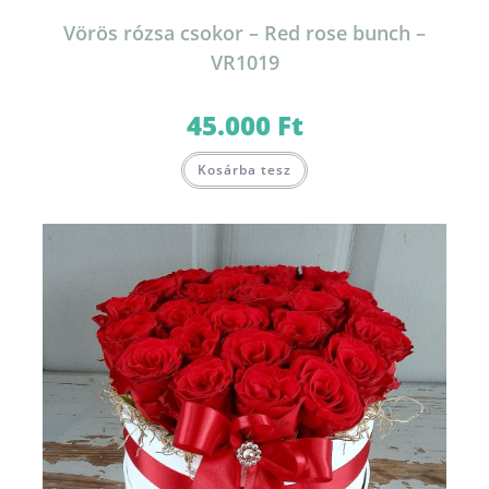
Vörös rózsa csokor – Red rose bunch –
VR1019
45.000
Ft
Kosárba tesz