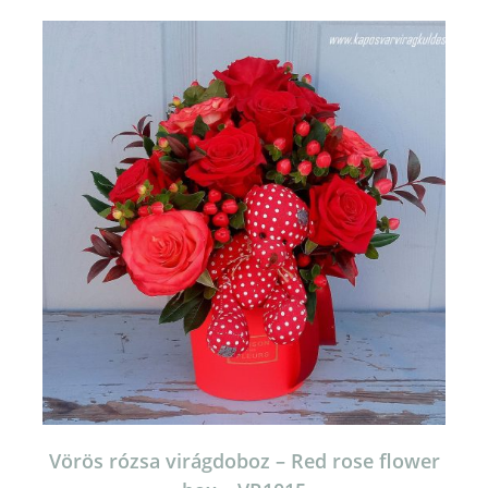
Vörös rózsa virágdoboz – Red rose flower