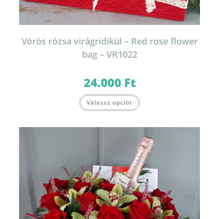
Vörös rózsa virágridikül – Red rose flower
bag – VR1022
24.000
Ft
Válassz opciót