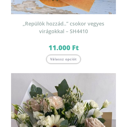
„Repülök hozzád..” csokor vegyes
virágokkal – SH4410
11.000
Ft
Válassz opciót