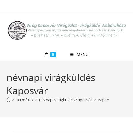
Skip
to
content
0
MENU
névnapi virágküldés
Kaposvár
>
Termékek
>
névnapi virágküldés Kaposvár
>
Page 5