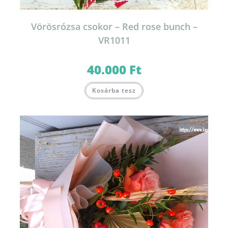
Vörösrózsa csokor – Red rose bunch –
VR1011
40.000
Ft
Kosárba tesz