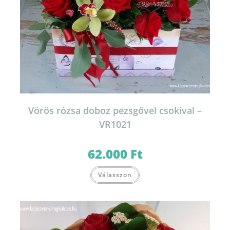
Vörös rózsa doboz pezsgővel csokival –
VR1021
62.000
Ft
Válasszon