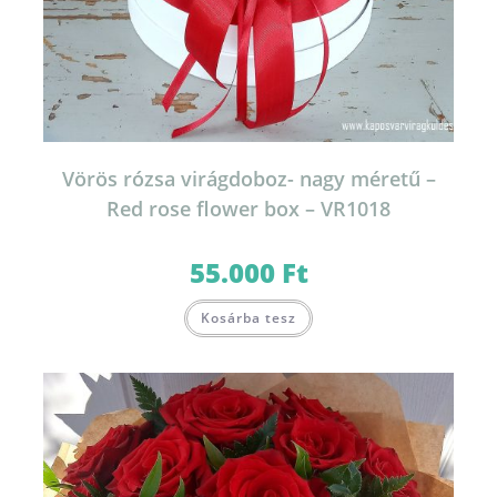
Vörös rózsa virágdoboz- nagy méretű –
Red rose flower box – VR1018
55.000
Ft
Kosárba tesz