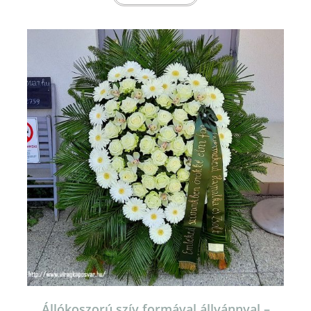
Állókoszorú szív formával állvánnyal –