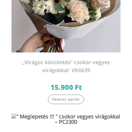
„Virágos köszöntés” csokor vegyes
virágokkal- VK6639
15.900
Ft
Válassz opciót