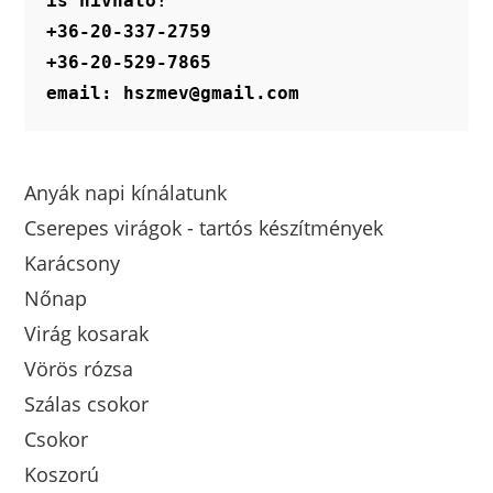
is hívható!
+36-20-337-2759
+36-20-529-7865
email: hszmev@gmail.com
Anyák napi kínálatunk
Cserepes virágok - tartós készítmények
Karácsony
Nőnap
Virág kosarak
Vörös rózsa
Szálas csokor
Csokor
Koszorú