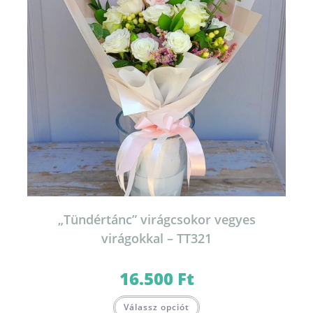
„Tündértánc” virágcsokor vegyes
virágokkal – TT321
16.500
Ft
Válassz opciót