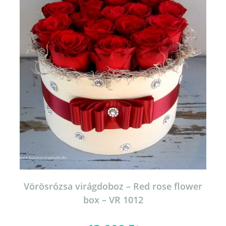
Vörösrózsa virágdoboz – Red rose flower
box – VR 1012