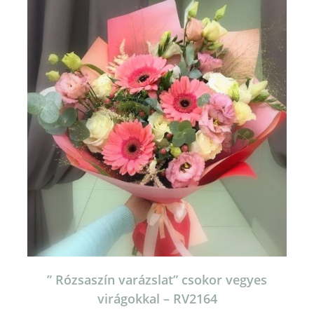
” Rózsaszín varázslat” csokor vegyes
virágokkal – RV2164