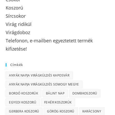
Koszorú
Sírcsokor
Virág ridikül
Virágdoboz
Telefonon, e-mailben egyeztetett termék
kifizetése!
Címkék
ANYÁK NAPJA VIRÁGKÜLDÉS KAPOSVÁR
ANYÁK NAPJA VIRÁGKÜLDÉS SOMOGY MEGYE
BORDÓ KOSZORÚK
BÁLINT NAP
DOMBKOSZORÚ
EGYEDI KOSZORÚ
FEHÉR KOSZORÚK
GERBERA KOSZORÚ
GÖRÖG KOSZORÚ
KARÁCSONY