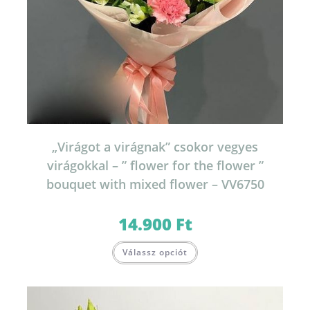
„Virágot a virágnak” csokor vegyes
virágokkal – ” flower for the flower ”
bouquet with mixed flower – VV6750
14.900
Ft
Válassz opciót