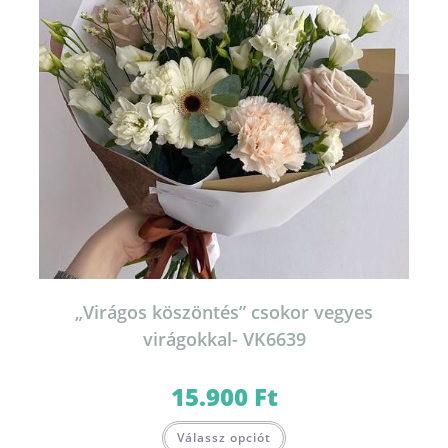
„Virágos köszöntés” csokor vegyes
virágokkal- VK6639
15.900
Ft
Válassz opciót