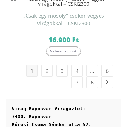
„Csak egy mosoly” csokor vegyes
virágokkal – CSKI2300
16.900
Ft
Válassz opciót
1
2
3
4
…
6
7
8
Virág Kaposvár Virágüzlet:
7400. Kaposvár
Kőrösi Csoma Sándor utca 52.