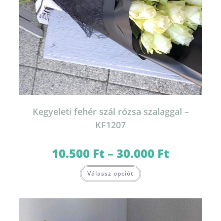
Kegyeleti fehér szál rózsa szalaggal –
KF1207
10.500
Ft
–
30.000
Ft
Ártartomány:
10.500 Ft
-
Ennek
30.000 Ft
Válassz opciót
a
terméknek
több
variációja
van.
A
változatok