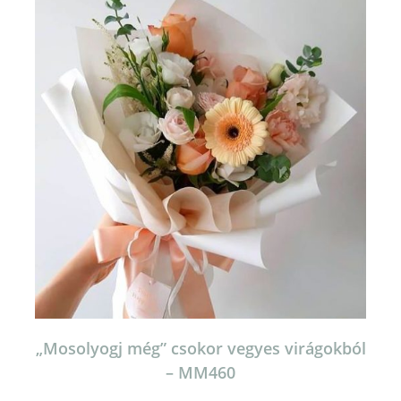
„Mosolyogj még” csokor vegyes virágokból
– MM460