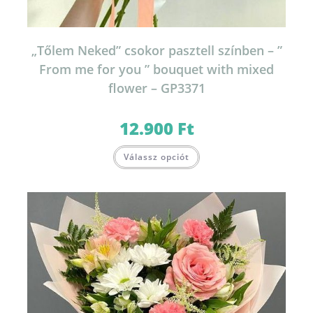
„Tőlem Neked” csokor pasztell színben – ”
From me for you ” bouquet with mixed
flower – GP3371
12.900
Ft
Válassz opciót