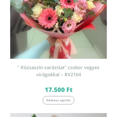
” Rózsaszín varázslat” csokor vegyes
virágokkal – RV2164
17.500
Ft
Válassz opciót