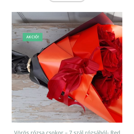
AKCIÓ!
Vörös rózsa csokor – 7 szál rózsából- Red