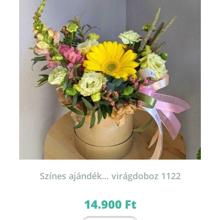
a
termékoldalon
választhatók
ki
Színes ajándék… virágdoboz 1122
14.900
Ft