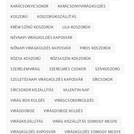
KARÁCSONYICSOKOR
KARÁCSONYIVIRÁGKÜLDÉS
KOSZORÚ
KOSZORÚKISZÁLLÍTÁS
KRÉM SZÍNŰ KOSZORÚK
LILA KOSZORÚK
NÉVNAPI VIRÁGKÜLDÉS KAPOSVÁR
NŐNAPI VIRÁGKÜLDÉS KAPOSVÁR
PIROS KOSZORÚK
RÓZSA KOSZORÚ
RÓZSASZÍN KOSZORÚK
SZERELEMVIRÁG
SZERELMES CSOKOR
SZÍVKOSZORÚ
SZÜLETÉSNAPI VIRÁGKÜLDÉS KAPOSVÁR
SÍRCSOKOR
SÍRCSOKOR KISZÁLLÍTÁS
VALENTIN NAP
VIRÁG BOX KÜLDÉS
VIRÁGCSOKORKÜLDÉS
VIRÁGDOBOZ
VIRÁGDOBOZ KÜLDÉS
VIRÁGKISZÁLLÍTÁS
VIRÁG KISZÁLLÍTÁS SOMOGY MEGYE
VIRÁGKÜLDÉS KAPOSVÁR
VIRÁGKÜLDÉS SOMOGY MEGYE