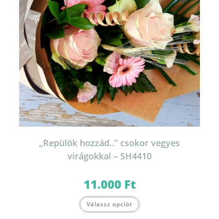
„Repülök hozzád..” csokor vegyes
virágokkal – SH4410
11.000
Ft
Válassz opciót