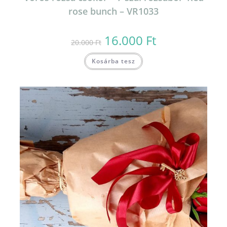
rose bunch – VR1033
16.000
Ft
Original
Current
20.000
Ft
price
price
was:
is:
20.000 Ft.
16.000 Ft.
Kosárba tesz