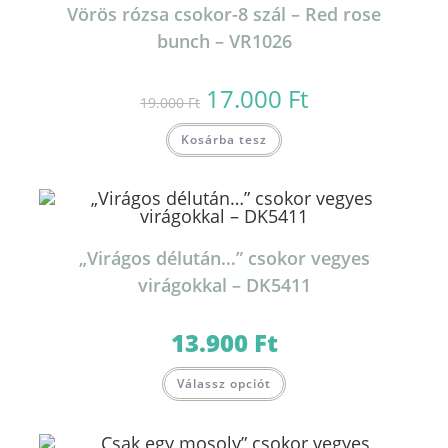
Vörös rózsa csokor-8 szál – Red rose
bunch – VR1026
17.000
Ft
Original
Current
19.000
Ft
price
price
was:
is:
19.000 Ft.
17.000 Ft.
Kosárba tesz
„Virágos délután…” csokor vegyes
virágokkal – DK5411
13.900
Ft
Válassz opciót