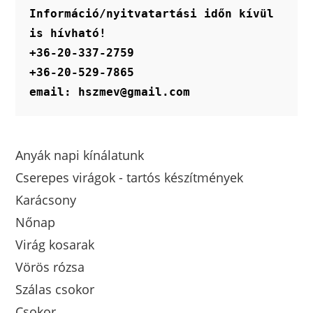
Információ/nyitvatartási időn kívül 
is hívható!
+36-20-337-2759
+36-20-529-7865
email: hszmev@gmail.com
Anyák napi kínálatunk
Cserepes virágok - tartós készítmények
Karácsony
Nőnap
Virág kosarak
Vörös rózsa
Szálas csokor
Csokor