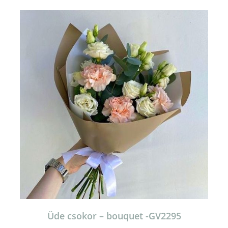
Üde csokor – bouquet -GV2295