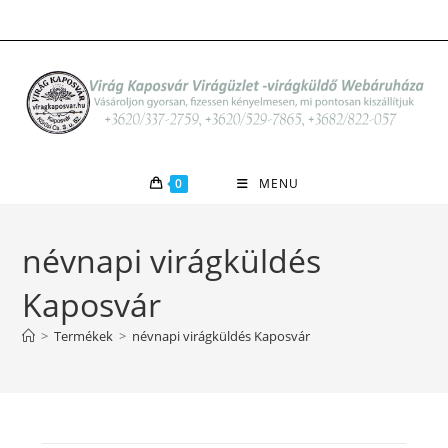
Skip
to
content
0
MENU
névnapi virágküldés
Kaposvár
>
Termékek
>
névnapi virágküldés Kaposvár