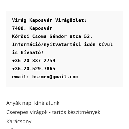
van.
A
változatok
a
termékoldalon
Virág Kaposvár Virágüzlet:
választhatók
ki
7400. Kaposvár
Kőrösi Csoma Sándor utca 52.
Információ/nyitvatartási időn kívül 
is hívható!
+36-20-337-2759
+36-20-529-7865
email: hszmev@gmail.com
Anyák napi kínálatunk
Cserepes virágok - tartós készítmények
Karácsony