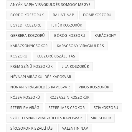
ANYÁK NAPJA VIRÁGKÜLDÉS SOMOGY MEGYE
BORDÓ KOSZORÚK
BÁLINT NAP
DOMBKOSZORÚ
EGYEDI KOSZORÚ
FEHÉR KOSZORÚK
GERBERA KOSZORÚ
GÖRÖG KOSZORÚ
KARÁCSONY
KARÁCSONYICSOKOR
KARÁCSONYIVIRÁGKÜLDÉS
KOSZORÚ
KOSZORÚKISZÁLLÍTÁS
KRÉM SZÍNŰ KOSZORÚK
LILA KOSZORÚK
NÉVNAPI VIRÁGKÜLDÉS KAPOSVÁR
NŐNAPI VIRÁGKÜLDÉS KAPOSVÁR
PIROS KOSZORÚK
RÓZSA KOSZORÚ
RÓZSASZÍN KOSZORÚK
SZERELEMVIRÁG
SZERELMES CSOKOR
SZÍVKOSZORÚ
SZÜLETÉSNAPI VIRÁGKÜLDÉS KAPOSVÁR
SÍRCSOKOR
SÍRCSOKOR KISZÁLLÍTÁS
VALENTIN NAP