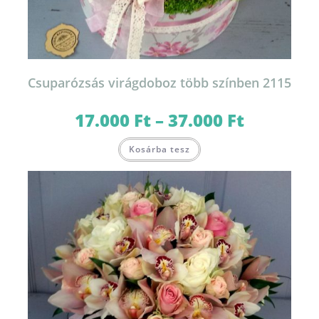
Csuparózsás virágdoboz több színben 2115
17.000
Ft
–
37.000
Ft
Ártartomány:
17.000 Ft
-
Ennek
37.000 Ft
Kosárba tesz
a
terméknek
több
variációja
van.
A
változatok
a
termékoldalon
választhatók
ki