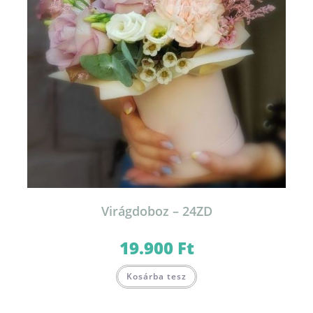
ki
Virágdoboz – 24ZD
19.900
Ft
Ennek
Kosárba tesz
a
terméknek
több
variációja