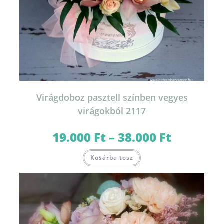
Virágdoboz pasztell színben vegyes
virágokból 2117
19.000
Ft
–
38.000
Ft
Ártartomány:
19.000 Ft
-
Ennek
38.000 Ft
Kosárba tesz
a
terméknek
több
variációja
van.
A
változatok
a
termékoldalon
választhatók