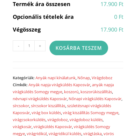
Termék ára összesen
17.900 Ft
Opcionális tételek ára
0 Ft
Végösszeg
17.900 Ft
Sok
-
+
KOSÁRBA TESZEM
szeretettel...
virágdoboz
1106
mennyiség
Kategóriák:
Anyák napi kínálatunk
,
Nőnap
,
Virágdoboz
Címkék:
Anyák napja virágküldés Kaposvár
,
anyák napja
virágküldés Somogy megye
,
koszorú
,
koszorúkiszállítás
,
névnapi virágküldés Kaposvár
,
Nőnapi virágküldés Kaposvár
,
sírcsokor
,
sírcsokor kiszállítás
,
születésnapi virágküldés
Kaposvár
,
virág box küldés
,
virág kiszállítás Somogy megye
,
virágcsokorküldés
,
virágdoboz
,
virágdoboz küldés
,
virágkosár
,
virágküldés Kaposvár
,
virágküldés Somogy
megye
,
virágridikül
,
virágridikül küldés
,
virágtáska
,
vörös