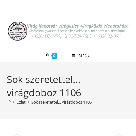
Skip
to
content
0
MENU
Sok szeretettel…
virágdoboz 1106
>
Üzlet
>
Sok szeretettel… virágdoboz 1106