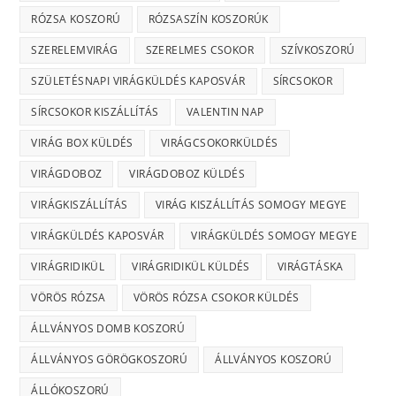
RÓZSA KOSZORÚ
RÓZSASZÍN KOSZORÚK
SZERELEMVIRÁG
SZERELMES CSOKOR
SZÍVKOSZORÚ
SZÜLETÉSNAPI VIRÁGKÜLDÉS KAPOSVÁR
SÍRCSOKOR
SÍRCSOKOR KISZÁLLÍTÁS
VALENTIN NAP
VIRÁG BOX KÜLDÉS
VIRÁGCSOKORKÜLDÉS
VIRÁGDOBOZ
VIRÁGDOBOZ KÜLDÉS
VIRÁGKISZÁLLÍTÁS
VIRÁG KISZÁLLÍTÁS SOMOGY MEGYE
VIRÁGKÜLDÉS KAPOSVÁR
VIRÁGKÜLDÉS SOMOGY MEGYE
VIRÁGRIDIKÜL
VIRÁGRIDIKÜL KÜLDÉS
VIRÁGTÁSKA
VÖRÖS RÓZSA
VÖRÖS RÓZSA CSOKOR KÜLDÉS
ÁLLVÁNYOS DOMB KOSZORÚ
ÁLLVÁNYOS GÖRÖGKOSZORÚ
ÁLLVÁNYOS KOSZORÚ
ÁLLÓKOSZORÚ