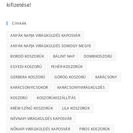
kifizetése!
Címkék
ANYÁK NAPJA VIRÁGKÜLDÉS KAPOSVÁR
ANYÁK NAPJA VIRÁGKÜLDÉS SOMOGY MEGYE
BORDÓ KOSZORÚK
BÁLINT NAP
DOMBKOSZORÚ
EGYEDI KOSZORÚ
FEHÉR KOSZORÚK
GERBERA KOSZORÚ
GÖRÖG KOSZORÚ
KARÁCSONY
KARÁCSONYICSOKOR
KARÁCSONYIVIRÁGKÜLDÉS
KOSZORÚ
KOSZORÚKISZÁLLÍTÁS
KRÉM SZÍNŰ KOSZORÚK
LILA KOSZORÚK
NÉVNAPI VIRÁGKÜLDÉS KAPOSVÁR
NŐNAPI VIRÁGKÜLDÉS KAPOSVÁR
PIROS KOSZORÚK