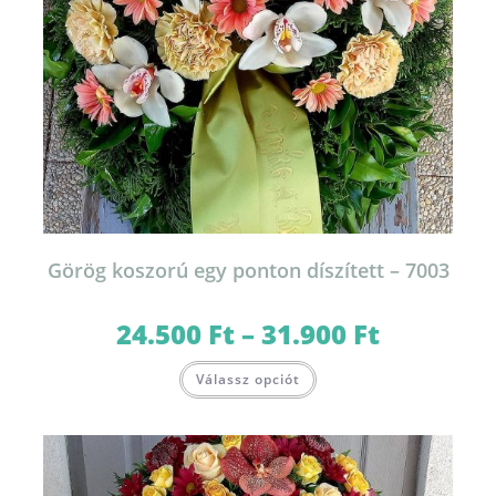
Görög koszorú egy ponton díszített – 7003
24.500
Ft
–
31.900
Ft
Ártartomány:
24.500 Ft
-
Ennek
31.900 Ft
Válassz opciót
a
terméknek
több
variációja
van.
A
változatok
a