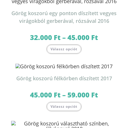
változatok
a
termékoldalon
Görög koszorú egy ponton díszített vegyes
választhatók
ki
virágokból gerberával, rózsával 2016
32.000
Ft
–
45.000
Ft
Ártartomány:
32.000 Ft
-
Ennek
45.000 Ft
Válassz opciót
a
terméknek
több
variációja
van.
A
változatok
Görög koszorú félkörben díszített 2017
a
termékoldalon
választhatók
ki
45.000
Ft
–
59.000
Ft
Ártartomány:
45.000 Ft
-
Ennek
59.000 Ft
Válassz opciót
a
terméknek
több
variációja
van.
A