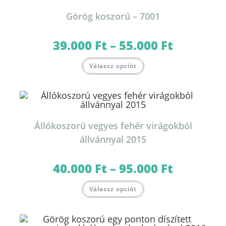
Görög koszorú – 7001
39.000
Ft
–
55.000
Ft
Ártartomány:
39.000 Ft
-
Ennek
55.000 Ft
Válassz opciót
a
terméknek
több
variációja
van.
A
változatok
a
termékoldalon
Állókoszorú vegyes fehér virágokból
választhatók
ki
állvánnyal 2015
40.000
Ft
–
95.000
Ft
Ártartomány:
40.000 Ft
-
Ennek
95.000 Ft
Válassz opciót
a
terméknek
több
variációja
van.
A