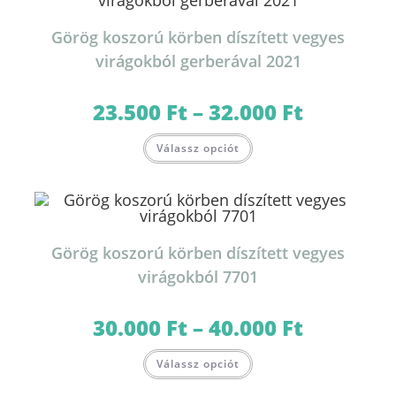
változatok
a
termékoldalon
Görög koszorú körben díszített vegyes
választhatók
ki
virágokból gerberával 2021
23.500
Ft
–
32.000
Ft
Ártartomány:
23.500 Ft
-
Ennek
32.000 Ft
Válassz opciót
a
terméknek
több
variációja
van.
A
változatok
a
termékoldalon
Görög koszorú körben díszített vegyes
választhatók
ki
virágokból 7701
30.000
Ft
–
40.000
Ft
Ártartomány:
30.000 Ft
-
Ennek
40.000 Ft
Válassz opciót
a
terméknek
több