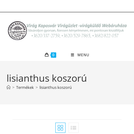
Skip
to
content
0
MENU
lisianthus koszorú
>
Termékek
>
lisianthus koszorú