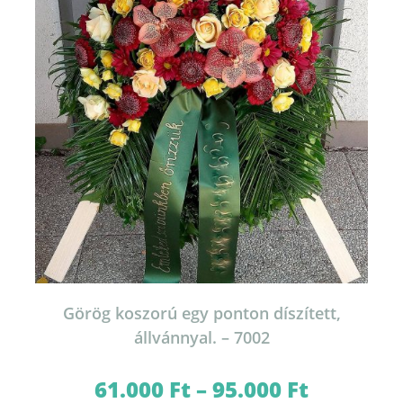
termékoldalon
választhatók
ki
Görög koszorú egy ponton díszített,
állvánnyal. – 7002
61.000
Ft
–
95.000
Ft
Ártartomány:
61.000 Ft