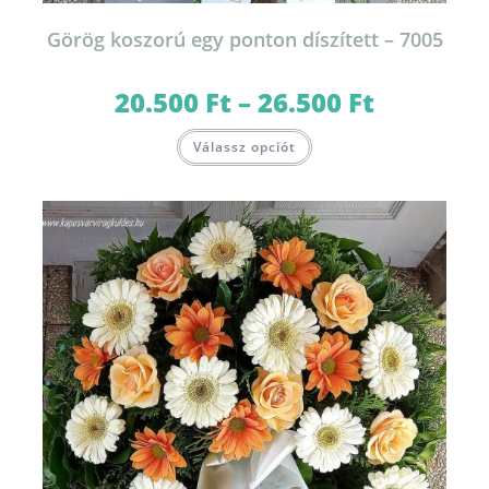
Görög koszorú egy ponton díszített – 7005
20.500
Ft
–
26.500
Ft
Ártartomány:
20.500 Ft
-
Ennek
26.500 Ft
Válassz opciót
a
terméknek
több
variációja
van.
A
változatok
a
termékoldalon
választhatók
ki