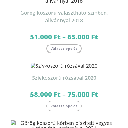
változatok
a
termékoldalon
Görög koszorú választható színben,
választhatók
ki
állvánnyal 2018
51.000
Ft
–
65.000
Ft
Ártartomány:
51.000 Ft
-
Ennek
65.000 Ft
Válassz opciót
a
terméknek
több
variációja
van.
A
változatok
Szívkoszorú rózsával 2020
a
termékoldalon
választhatók
ki
58.000
Ft
–
75.000
Ft
Ártartomány:
58.000 Ft
-
Ennek
75.000 Ft
Válassz opciót
a
terméknek
több
variációja
van.
A