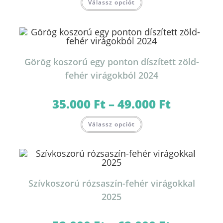
Válassz opciót
a
terméknek
több
variációja
van.
A
változatok
a
termékoldalon
Görög koszorú egy ponton díszített zöld-
választhatók
ki
fehér virágokból 2024
35.000
Ft
–
49.000
Ft
Ártartomány:
35.000 Ft
-
Ennek
49.000 Ft
Válassz opciót
a
terméknek
több
variációja
van.
A
változatok
a
termékoldalon
Szívkoszorú rózsaszín-fehér virágokkal
választhatók
ki
2025
Ártartomány: