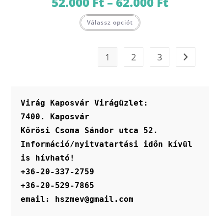
52.000
Ft
–
62.000
Ft
52.000 Ft
-
Ennek
62.000 Ft
Válassz opciót
a
terméknek
több
variációja
van.
1
2
3
A
változatok
a
termékoldalon
választhatók
ki
Virág Kaposvár Virágüzlet:
7400. Kaposvár
Kőrösi Csoma Sándor utca 52.
Információ/nyitvatartási időn kívül 
is hívható!
+36-20-337-2759
+36-20-529-7865
email: hszmev@gmail.com