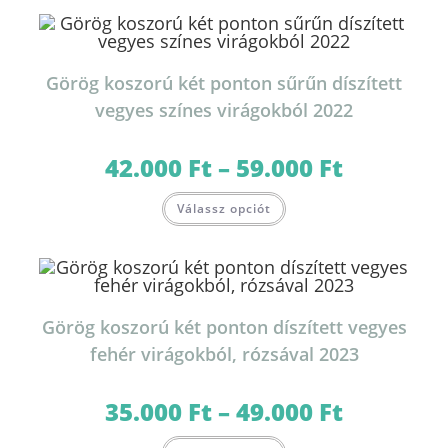
variációja
van.
A
változatok
a
termékoldalon
Görög koszorú két ponton sűrűn díszített
választhatók
ki
vegyes színes virágokból 2022
42.000
Ft
–
59.000
Ft
Ártartomány:
42.000 Ft
-
Ennek
59.000 Ft
Válassz opciót
a
terméknek
több
variációja
van.
A
változatok
a
termékoldalon
Görög koszorú két ponton díszített vegyes
választhatók
ki
fehér virágokból, rózsával 2023
35.000
Ft
–
49.000
Ft
Ártartomány:
35.000 Ft
-
Ennek
49.000 Ft