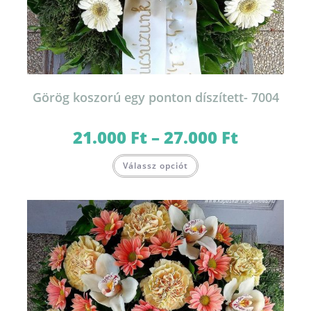
Görög koszorú egy ponton díszített- 7004
21.000
Ft
–
27.000
Ft
Ártartomány:
21.000 Ft
-
Ennek
27.000 Ft
Válassz opciót
a
terméknek
több
variációja
van.
A
változatok
a
termékoldalon
választhatók
ki