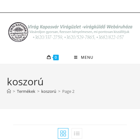
Skip
to
content
0
MENU
koszorú
>
Termékek
>
koszorú
>
Page 2