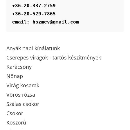
+36-20-337-2759
+36-20-529-7865
email: hszmev@gmail.com
Anyák napi kínálatunk
Cserepes virágok - tartós készítmények
Karácsony
Nőnap
Virág kosarak
Vörös rózsa
Szálas csokor
Csokor
Koszorú