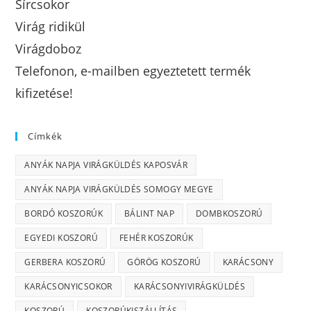
Sírcsokor
Virág ridikül
Virágdoboz
Telefonon, e-mailben egyeztetett termék
kifizetése!
Címkék
ANYÁK NAPJA VIRÁGKÜLDÉS KAPOSVÁR
ANYÁK NAPJA VIRÁGKÜLDÉS SOMOGY MEGYE
BORDÓ KOSZORÚK
BÁLINT NAP
DOMBKOSZORÚ
EGYEDI KOSZORÚ
FEHÉR KOSZORÚK
GERBERA KOSZORÚ
GÖRÖG KOSZORÚ
KARÁCSONY
KARÁCSONYICSOKOR
KARÁCSONYIVIRÁGKÜLDÉS
KOSZORÚ
KOSZORÚKISZÁLLÍTÁS