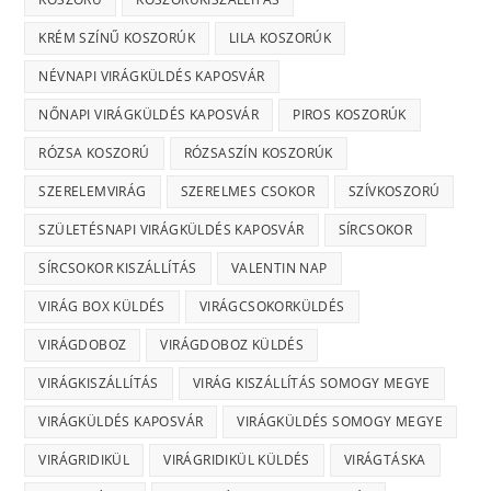
KRÉM SZÍNŰ KOSZORÚK
LILA KOSZORÚK
NÉVNAPI VIRÁGKÜLDÉS KAPOSVÁR
NŐNAPI VIRÁGKÜLDÉS KAPOSVÁR
PIROS KOSZORÚK
RÓZSA KOSZORÚ
RÓZSASZÍN KOSZORÚK
SZERELEMVIRÁG
SZERELMES CSOKOR
SZÍVKOSZORÚ
SZÜLETÉSNAPI VIRÁGKÜLDÉS KAPOSVÁR
SÍRCSOKOR
SÍRCSOKOR KISZÁLLÍTÁS
VALENTIN NAP
VIRÁG BOX KÜLDÉS
VIRÁGCSOKORKÜLDÉS
VIRÁGDOBOZ
VIRÁGDOBOZ KÜLDÉS
VIRÁGKISZÁLLÍTÁS
VIRÁG KISZÁLLÍTÁS SOMOGY MEGYE
VIRÁGKÜLDÉS KAPOSVÁR
VIRÁGKÜLDÉS SOMOGY MEGYE
VIRÁGRIDIKÜL
VIRÁGRIDIKÜL KÜLDÉS
VIRÁGTÁSKA