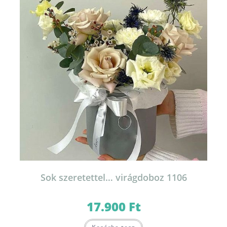
Sok szeretettel… virágdoboz 1106
17.900
Ft