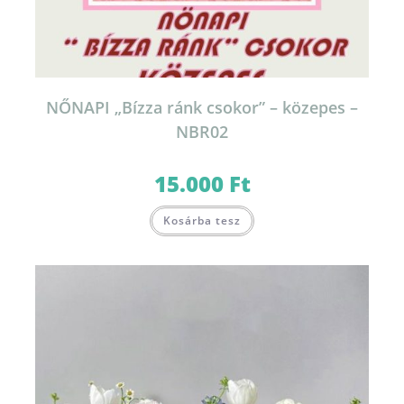
NŐNAPI „Bízza ránk csokor” – közepes –
NBR02
15.000
Ft
Kosárba tesz