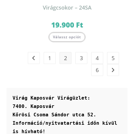
Virágcsokor – 24SA
19.900
Ft
Válassz opciót
1
2
3
4
5
6
Virág Kaposvár Virágüzlet:
7400. Kaposvár
Kőrösi Csoma Sándor utca 52.
Információ/nyitvatartási időn kívül 
is hívható!