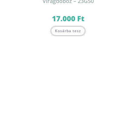
Virágdoboz – 23G50
17.000
Ft
Kosárba tesz