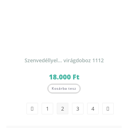
Szenvedéllyel… virágdoboz 1112
18.000
Ft
Kosárba tesz
1
2
3
4