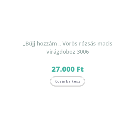
„Bújj hozzám „ Vörös rózsás macis
virágdoboz 3006
27.000
Ft
Kosárba tesz