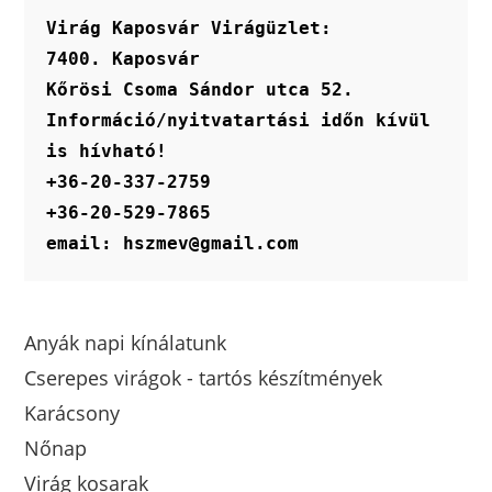
Virág Kaposvár Virágüzlet:
7400. Kaposvár
Kőrösi Csoma Sándor utca 52.
Információ/nyitvatartási időn kívül 
is hívható!
+36-20-337-2759
+36-20-529-7865
email: hszmev@gmail.com
Anyák napi kínálatunk
Cserepes virágok - tartós készítmények
Karácsony
Nőnap
Virág kosarak