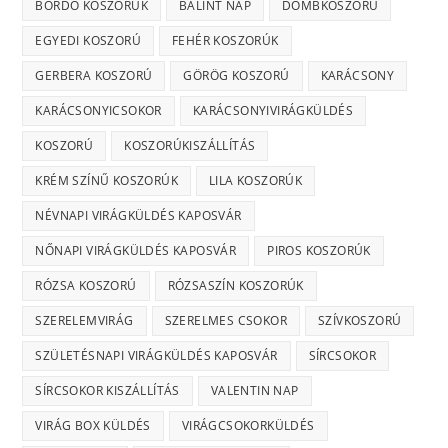
BORDÓ KOSZORÚK
BÁLINT NAP
DOMBKOSZORÚ
EGYEDI KOSZORÚ
FEHÉR KOSZORÚK
GERBERA KOSZORÚ
GÖRÖG KOSZORÚ
KARÁCSONY
KARÁCSONYICSOKOR
KARÁCSONYIVIRÁGKÜLDÉS
KOSZORÚ
KOSZORÚKISZÁLLÍTÁS
KRÉM SZÍNŰ KOSZORÚK
LILA KOSZORÚK
NÉVNAPI VIRÁGKÜLDÉS KAPOSVÁR
NŐNAPI VIRÁGKÜLDÉS KAPOSVÁR
PIROS KOSZORÚK
RÓZSA KOSZORÚ
RÓZSASZÍN KOSZORÚK
SZERELEMVIRÁG
SZERELMES CSOKOR
SZÍVKOSZORÚ
SZÜLETÉSNAPI VIRÁGKÜLDÉS KAPOSVÁR
SÍRCSOKOR
SÍRCSOKOR KISZÁLLÍTÁS
VALENTIN NAP
VIRÁG BOX KÜLDÉS
VIRÁGCSOKORKÜLDÉS