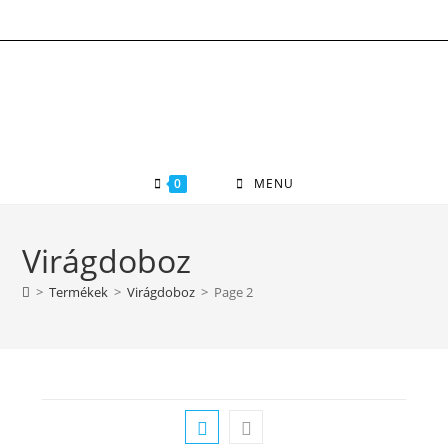
Skip
to
content
0
MENU
Virágdoboz
>
Termékek
>
Virágdoboz
>
Page 2