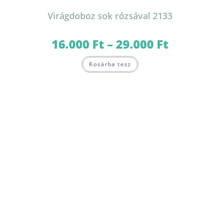
Virágdoboz sok rózsával 2133
16.000
Ft
–
29.000
Ft
Ártartomány:
16.000 Ft
-
Ennek
29.000 Ft
Kosárba tesz
a
terméknek
több
variációja
van.
A
változatok
a
termékoldalon
választhatók
ki