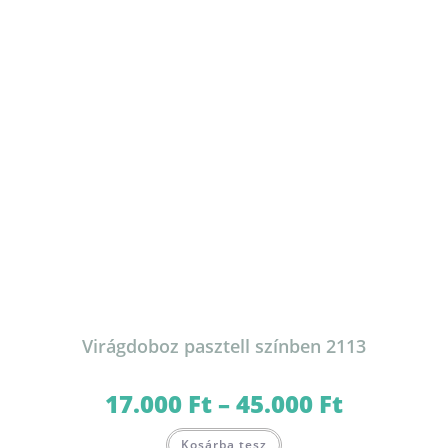
Virágdoboz pasztell színben 2113
17.000
Ft
–
45.000
Ft
Ártartomány:
17.000 Ft
-
Ennek
45.000 Ft
Kosárba tesz
a