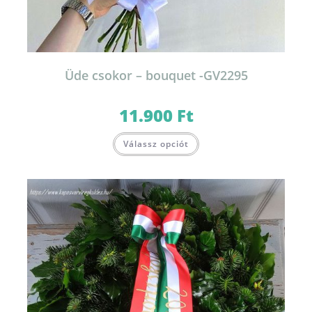
Üde csokor – bouquet -GV2295
11.900
Ft
Válassz opciót