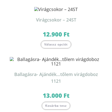
Virágcsokor – 24ST
12.900
Ft
Válassz opciót
Ballagásra- Ajándék…tőlem virágdoboz
1121
13.000
Ft
Kosárba tesz