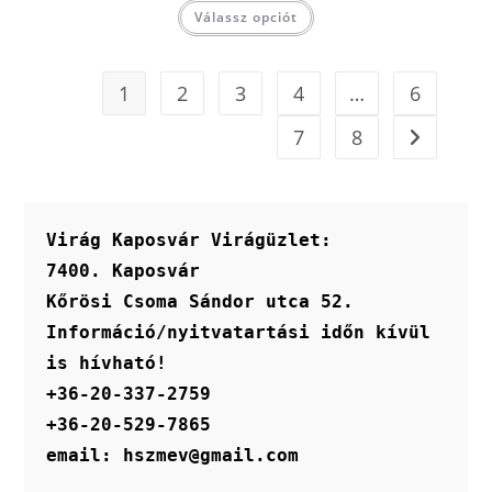
Válassz opciót
1
2
3
4
…
6
7
8
Virág Kaposvár Virágüzlet:
7400. Kaposvár
Kőrösi Csoma Sándor utca 52.
Információ/nyitvatartási időn kívül 
is hívható!
+36-20-337-2759
+36-20-529-7865
email: hszmev@gmail.com