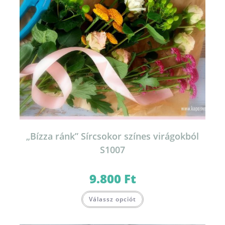
„Bízza ránk” Sírcsokor színes virágokból
S1007
9.800
Ft
Válassz opciót