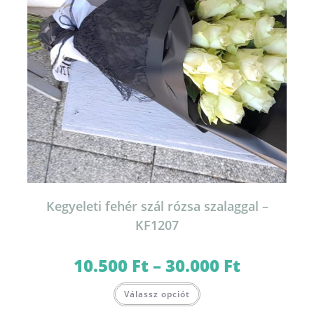
Kegyeleti fehér szál rózsa szalaggal –
KF1207
10.500
Ft
–
30.000
Ft
Ártartomány:
10.500 Ft
-
Ennek
30.000 Ft
Válassz opciót
a
terméknek