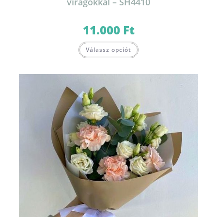
virágokkal – SH4410
11.000
Ft
Válassz opciót