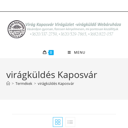
Skip
to
content
0
MENU
virágküldés Kaposvár
>
Termékek
>
virágküldés Kaposvár