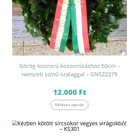
Görög koszorú koszorúzáshoz 50cm –
nemzeti színű szalaggal – GNSZ2279
12.000
Ft
Válassz opciót