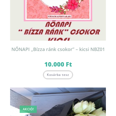
NŐNAPI „Bízza ránk csokor” – kicsi NBZ01
10.000
Ft
Kosárba tesz
AKCIÓ!