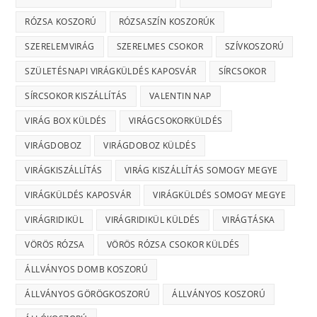
RÓZSA KOSZORÚ
RÓZSASZÍN KOSZORÚK
SZERELEMVIRÁG
SZERELMES CSOKOR
SZÍVKOSZORÚ
SZÜLETÉSNAPI VIRÁGKÜLDÉS KAPOSVÁR
SÍRCSOKOR
SÍRCSOKOR KISZÁLLÍTÁS
VALENTIN NAP
VIRÁG BOX KÜLDÉS
VIRÁGCSOKORKÜLDÉS
VIRÁGDOBOZ
VIRÁGDOBOZ KÜLDÉS
VIRÁGKISZÁLLÍTÁS
VIRÁG KISZÁLLÍTÁS SOMOGY MEGYE
VIRÁGKÜLDÉS KAPOSVÁR
VIRÁGKÜLDÉS SOMOGY MEGYE
VIRÁGRIDIKÜL
VIRÁGRIDIKÜL KÜLDÉS
VIRÁGTÁSKA
VÖRÖS RÓZSA
VÖRÖS RÓZSA CSOKOR KÜLDÉS
ÁLLVÁNYOS DOMB KOSZORÚ
ÁLLVÁNYOS GÖRÖGKOSZORÚ
ÁLLVÁNYOS KOSZORÚ