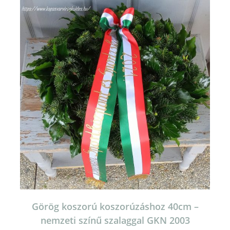
Görög koszorú koszorúzáshoz 40cm –
nemzeti színű szalaggal GKN 2003