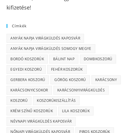
kifizetése!
Címkék
ANYÁK NAPJA VIRÁGKÜLDÉS KAPOSVÁR
ANYÁK NAPJA VIRÁGKÜLDÉS SOMOGY MEGYE
BORDÓ KOSZORÚK
BÁLINT NAP
DOMBKOSZORÚ
EGYEDI KOSZORÚ
FEHÉR KOSZORÚK
GERBERA KOSZORÚ
GÖRÖG KOSZORÚ
KARÁCSONY
KARÁCSONYICSOKOR
KARÁCSONYIVIRÁGKÜLDÉS
KOSZORÚ
KOSZORÚKISZÁLLÍTÁS
KRÉM SZÍNŰ KOSZORÚK
LILA KOSZORÚK
NÉVNAPI VIRÁGKÜLDÉS KAPOSVÁR
NŐNAPI VIRÁGKÜLDÉS KAPOSVÁR
PIROS KOSZORÚK