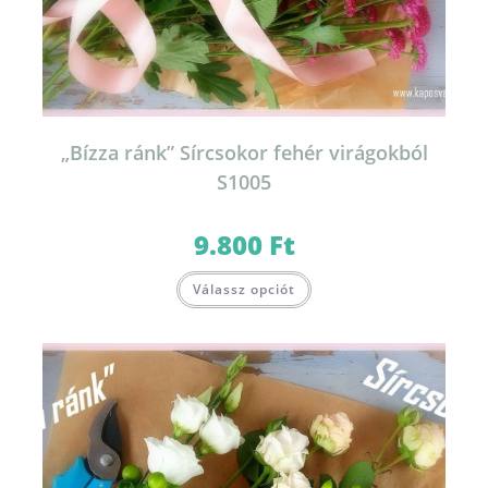
„Bízza ránk” Sírcsokor fehér virágokból
S1005
9.800
Ft
Válassz opciót