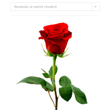
Rendezés: ár szerint növekvő