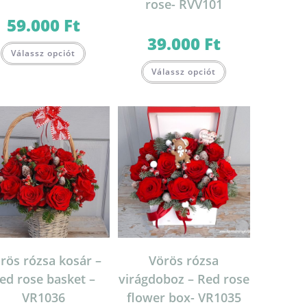
rose- RVV101
59.000
Ft
39.000
Ft
Válassz opciót
Válassz opciót
rös rózsa kosár –
Vörös rózsa
ed rose basket –
virágdoboz – Red rose
VR1036
flower box- VR1035