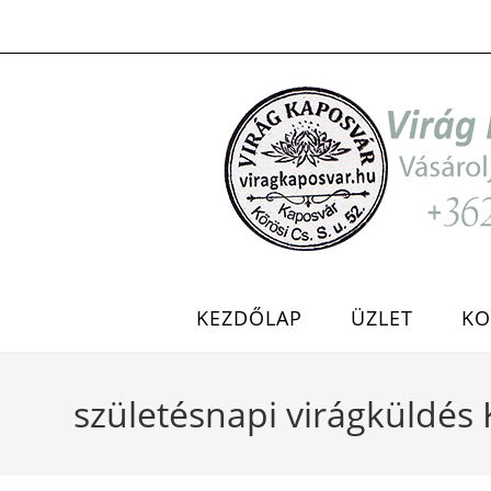
Skip
to
content
KEZDŐLAP
ÜZLET
KO
születésnapi virágküldés