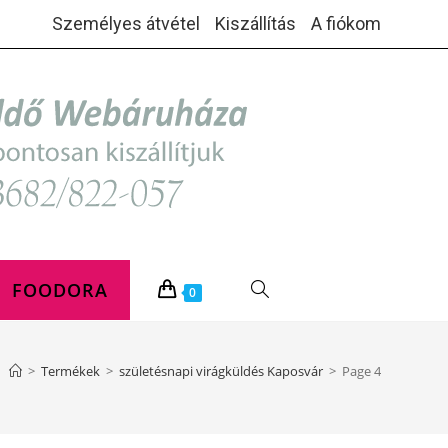
Személyes átvétel
Kiszállítás
A fiókom
FOODORA
TOGGLE
0
WEBSITE
>
Termékek
>
születésnapi virágküldés Kaposvár
>
Page 4
SEARCH