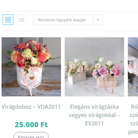
Rendezés legújabb alapján
Virágdoboz – VDA2011
Elegáns virágtáska
Ró
vegyes virágokkal –
szí
25.000
Ft
EV2011
sz
pie
Kosárba tesz