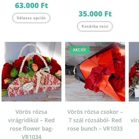
63.000
Ft
35.000
Ft
Válassz opciót
Kosárba tesz
AKCIÓ!
Vörös rózsa
Vörös rózsa csokor –
virágridikül – Red
7 szál rózsából- Red
vir
rose flower bag-
rose bunch – VR1033
VR1034