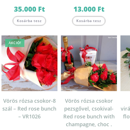
35.000
Ft
13.000
Ft
Kosárba tesz
Kosárba tesz
AKCIÓ!
Vörös rózsa csokor-8
Vörös rózsa csokor
szál – Red rose bunch
pezsgővel, csokival-
vir
– VR1026
Red rose bunch with
fl
champagne, choc .