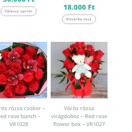
18.000
Ft
Válassz opciót
.
Kosárba tesz
rös rózsa csokor –
Vörös rózsa
ed rose bunch –
virágdoboz – Red rose
VR1028
flower box – VR1027