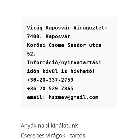
Virág Kaposvár Virágüzlet:
7400. Kaposvár
Kőrösi Csoma Sándor utca 
52.
Információ/nyitvatartási 
időn kívül is hívható!
+36-20-337-2759
+36-20-529-7865
email: hszmev@gmail.com
Anyák napi kínálatunk
Cserepes virágok - tartós