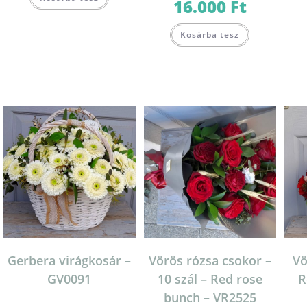
16.000
Ft
Kosárba tesz
Gerbera virágkosár –
Vörös rózsa csokor –
Vö
GV0091
10 szál – Red rose
R
bunch – VR2525