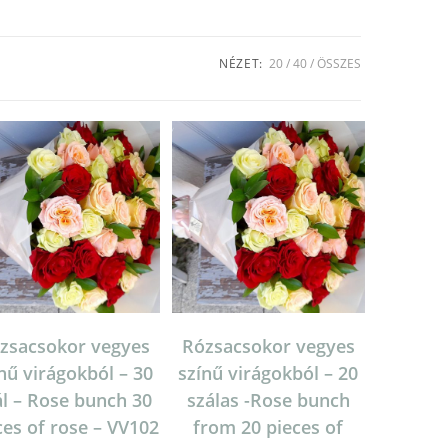
NÉZET:
20
40
ÖSSZES
zsacsokor vegyes
Rózsacsokor vegyes
nű virágokból – 30
színű virágokból – 20
ál – Rose bunch 30
szálas -Rose bunch
ces of rose – VV102
from 20 pieces of