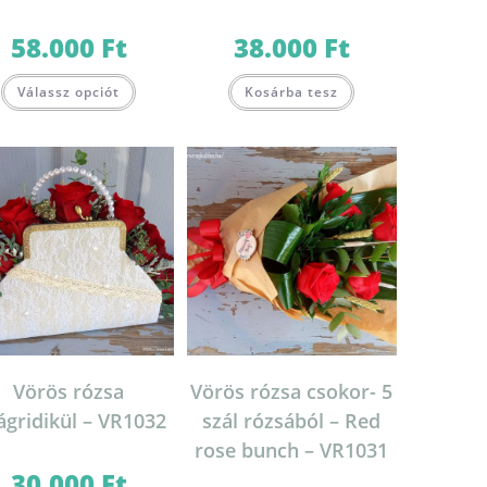
58.000
Ft
38.000
Ft
Válassz opciót
Kosárba tesz
Vörös rózsa
Vörös rózsa csokor- 5
ágridikül – VR1032
szál rózsából – Red
rose bunch – VR1031
30.000
Ft