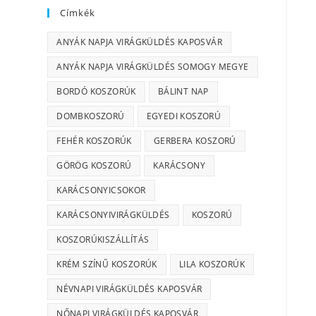
Címkék
ANYÁK NAPJA VIRÁGKÜLDÉS KAPOSVÁR
ANYÁK NAPJA VIRÁGKÜLDÉS SOMOGY MEGYE
BORDÓ KOSZORÚK
BÁLINT NAP
DOMBKOSZORÚ
EGYEDI KOSZORÚ
FEHÉR KOSZORÚK
GERBERA KOSZORÚ
GÖRÖG KOSZORÚ
KARÁCSONY
KARÁCSONYICSOKOR
KARÁCSONYIVIRÁGKÜLDÉS
KOSZORÚ
KOSZORÚKISZÁLLÍTÁS
KRÉM SZÍNŰ KOSZORÚK
LILA KOSZORÚK
NÉVNAPI VIRÁGKÜLDÉS KAPOSVÁR
NŐNAPI VIRÁGKÜLDÉS KAPOSVÁR