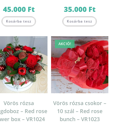
45.000
Ft
35.000
Ft
Kosárba tesz
Kosárba tesz
AKCIÓ!
Vörös rózsa
Vörös rózsa csokor –
ágdoboz – Red rose
10 szál – Red rose
ower box – VR1024
bunch – VR1023