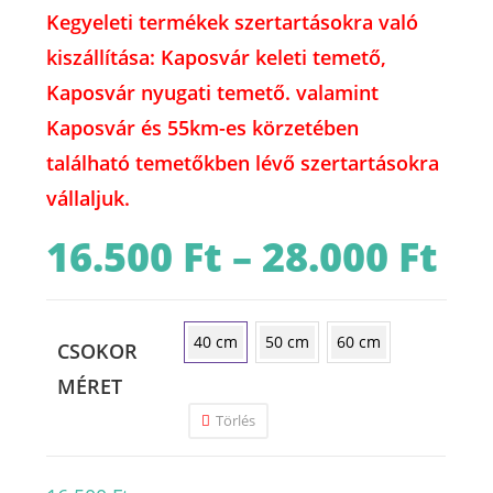
Kegyeleti termékek szertartásokra való
kiszállítása: Kaposvár keleti temető,
Kaposvár nyugati temető. valamint
Kaposvár és 55km-es körzetében
található temetőkben lévő szertartásokra
vállaljuk.
16.500
Ft
–
28.000
Ft
Ártart
16.500 
-
28.000 
40 cm
50 cm
60 cm
CSOKOR
MÉRET
Törlés