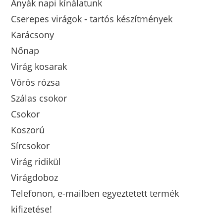
Anyák napi kínálatunk
Cserepes virágok - tartós készítmények
Karácsony
Nőnap
Virág kosarak
Vörös rózsa
Szálas csokor
Csokor
Koszorú
Sírcsokor
Virág ridikül
Virágdoboz
Telefonon, e-mailben egyeztetett termék
kifizetése!