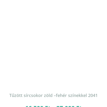
variációja
van.
A
változatok
a
termékoldalon
választhatók
ki
Tűzött sírcsokor zöld –fehér színekkel 2041
Ártartomány: