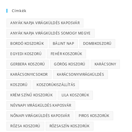
Címkék
ANYÁK NAPJA VIRÁGKÜLDÉS KAPOSVÁR
ANYÁK NAPJA VIRÁGKÜLDÉS SOMOGY MEGYE
BORDÓ KOSZORÚK
BÁLINT NAP
DOMBKOSZORÚ
EGYEDI KOSZORÚ
FEHÉR KOSZORÚK
GERBERA KOSZORÚ
GÖRÖG KOSZORÚ
KARÁCSONY
KARÁCSONYICSOKOR
KARÁCSONYIVIRÁGKÜLDÉS
KOSZORÚ
KOSZORÚKISZÁLLÍTÁS
KRÉM SZÍNŰ KOSZORÚK
LILA KOSZORÚK
NÉVNAPI VIRÁGKÜLDÉS KAPOSVÁR
NŐNAPI VIRÁGKÜLDÉS KAPOSVÁR
PIROS KOSZORÚK
RÓZSA KOSZORÚ
RÓZSASZÍN KOSZORÚK