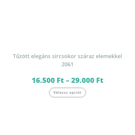
Tűzött elegáns sírcsokor száraz elemekkel
2061
16.500
Ft
–
29.000
Ft
Ártartomány:
16.500 Ft
-
Ennek
29.000 Ft
Válassz opciót
a
terméknek
több
variációja
van.
A
változatok
a
termékoldalon
választhatók