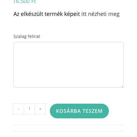
16.500
Ft
Az elkészült termék képeit
itt nézheti meg
Szalag felirat
Tűzött
-
+
KOSÁRBA TESZEM
sírcsokor
fehér-
krém