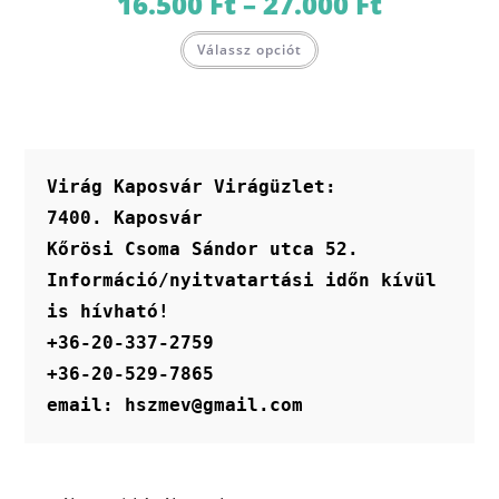
16.500
Ft
–
27.000
Ft
16.500 Ft
-
Ennek
27.000 Ft
Válassz opciót
a
terméknek
több
variációja
van.
A
változatok
a
termékoldalon
Virág Kaposvár Virágüzlet:
választhatók
ki
7400. Kaposvár
Kőrösi Csoma Sándor utca 52.
Információ/nyitvatartási időn kívül 
is hívható!
+36-20-337-2759
+36-20-529-7865
email: hszmev@gmail.com