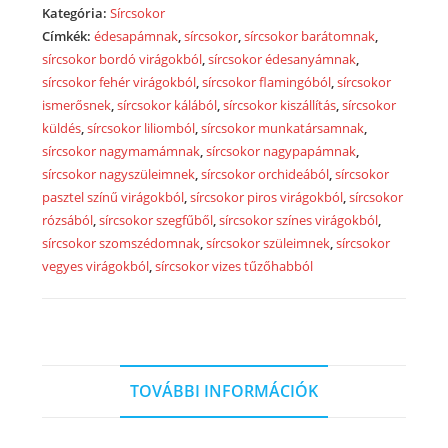
virágokból
Kategória:
Sírcsokor
2063/1
Címkék:
édesapámnak
,
sírcsokor
,
sírcsokor barátomnak
,
mennyiség
sírcsokor bordó virágokból
,
sírcsokor édesanyámnak
,
sírcsokor fehér virágokból
,
sírcsokor flamingóból
,
sírcsokor
ismerősnek
,
sírcsokor kálából
,
sírcsokor kiszállítás
,
sírcsokor
küldés
,
sírcsokor liliomból
,
sírcsokor munkatársamnak
,
sírcsokor nagymamámnak
,
sírcsokor nagypapámnak
,
sírcsokor nagyszüleimnek
,
sírcsokor orchideából
,
sírcsokor
pasztel színű virágokból
,
sírcsokor piros virágokból
,
sírcsokor
rózsából
,
sírcsokor szegfűből
,
sírcsokor színes virágokból
,
sírcsokor szomszédomnak
,
sírcsokor szüleimnek
,
sírcsokor
vegyes virágokból
,
sírcsokor vizes tűzőhabból
TOVÁBBI INFORMÁCIÓK