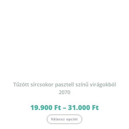
ki
Tűzött sírcsokor pasztell színű virágokból
2070
19.900
Ft
–
31.000
Ft
Ártartomány:
19.900 Ft
-
Ennek
31.000 Ft
Válassz opciót
a
terméknek
több