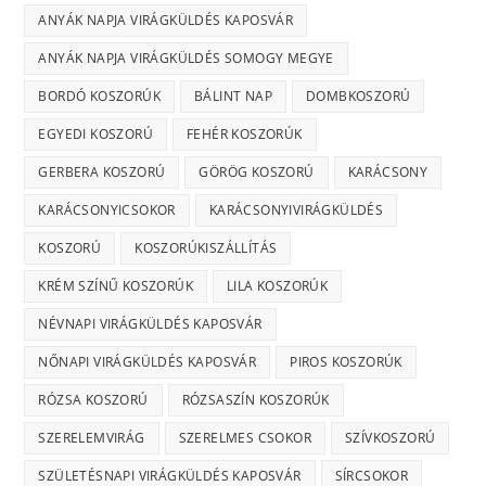
ANYÁK NAPJA VIRÁGKÜLDÉS KAPOSVÁR
ANYÁK NAPJA VIRÁGKÜLDÉS SOMOGY MEGYE
BORDÓ KOSZORÚK
BÁLINT NAP
DOMBKOSZORÚ
EGYEDI KOSZORÚ
FEHÉR KOSZORÚK
GERBERA KOSZORÚ
GÖRÖG KOSZORÚ
KARÁCSONY
KARÁCSONYICSOKOR
KARÁCSONYIVIRÁGKÜLDÉS
KOSZORÚ
KOSZORÚKISZÁLLÍTÁS
KRÉM SZÍNŰ KOSZORÚK
LILA KOSZORÚK
NÉVNAPI VIRÁGKÜLDÉS KAPOSVÁR
NŐNAPI VIRÁGKÜLDÉS KAPOSVÁR
PIROS KOSZORÚK
RÓZSA KOSZORÚ
RÓZSASZÍN KOSZORÚK
SZERELEMVIRÁG
SZERELMES CSOKOR
SZÍVKOSZORÚ
SZÜLETÉSNAPI VIRÁGKÜLDÉS KAPOSVÁR
SÍRCSOKOR