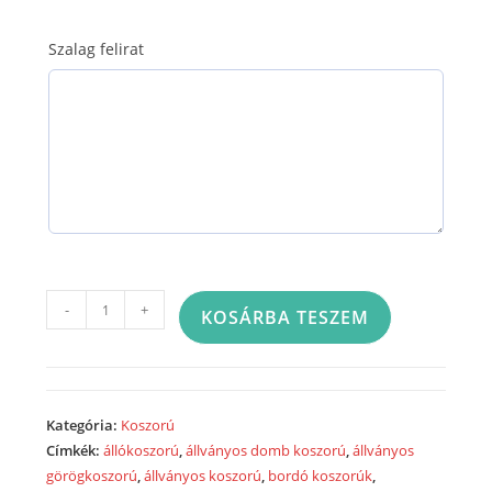
Szalag felirat
Görög
-
+
KOSÁRBA TESZEM
koszorú
körben
díszített,
fejdíszítéssel
Kategória:
Koszorú
vegyes
Címkék:
állókoszorú
,
állványos domb koszorú
,
állványos
fehér
görögkoszorú
,
állványos koszorú
,
bordó koszorúk
,