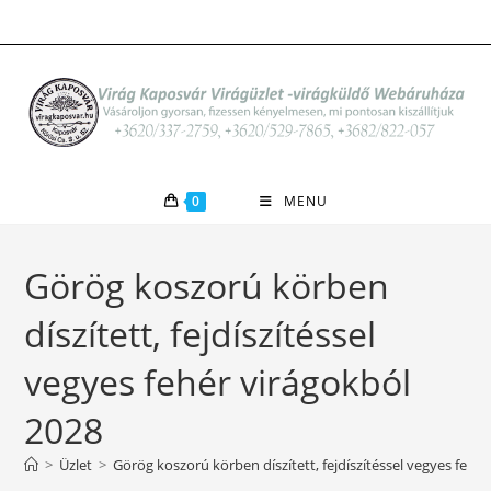
Skip
to
content
0
MENU
Görög koszorú körben
díszített, fejdíszítéssel
vegyes fehér virágokból
2028
>
Üzlet
>
Görög koszorú körben díszített, fejdíszítéssel vegyes fehé