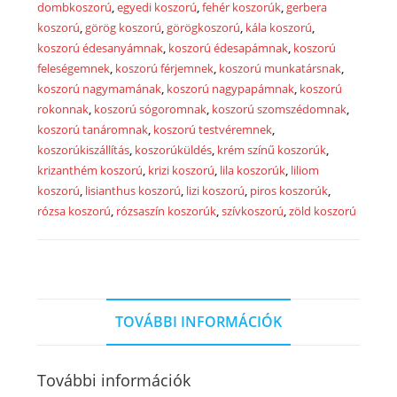
virágokból
dombkoszorú
,
egyedi koszorú
,
fehér koszorúk
,
gerbera
2028
koszorú
,
görög koszorú
,
görögkoszorú
,
kála koszorú
,
mennyiség
koszorú édesanyámnak
,
koszorú édesapámnak
,
koszorú
feleségemnek
,
koszorú férjemnek
,
koszorú munkatársnak
,
koszorú nagymamának
,
koszorú nagypapámnak
,
koszorú
rokonnak
,
koszorú sógoromnak
,
koszorú szomszédomnak
,
koszorú tanáromnak
,
koszorú testvéremnek
,
koszorúkiszállítás
,
koszorúküldés
,
krém színű koszorúk
,
krizanthém koszorú
,
krizi koszorú
,
lila koszorúk
,
liliom
koszorú
,
lisianthus koszorú
,
lizi koszorú
,
piros koszorúk
,
rózsa koszorú
,
rózsaszín koszorúk
,
szívkoszorú
,
zöld koszorú
TOVÁBBI INFORMÁCIÓK
További információk