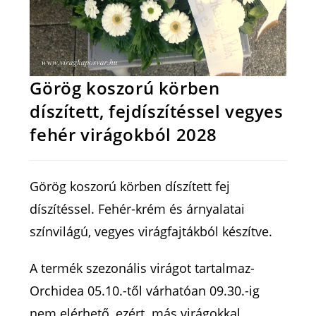
Görög koszorú körben
díszített, fejdíszítéssel vegyes
fehér virágokból 2028
Görög koszorú körben díszített fej
díszítéssel. Fehér-krém és árnyalatai
színvilágú, vegyes virágfajtákból készítve.
A termék szezonális virágot tartalmaz-
Orchidea 05.10.-től várhatóan 09.30.-ig
nem elérhető, ezért más virágokkal