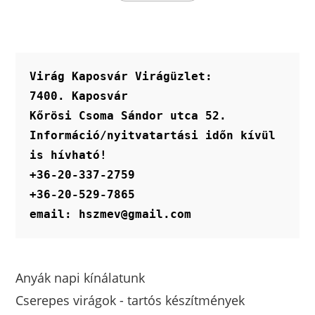
terméknek
több
variációja
van.
A
változatok
a
termékoldalon
Virág Kaposvár Virágüzlet:
választhatók
ki
7400. Kaposvár
Kőrösi Csoma Sándor utca 52.
Információ/nyitvatartási időn kívül 
is hívható!
+36-20-337-2759
+36-20-529-7865
email: hszmev@gmail.com
Anyák napi kínálatunk
Cserepes virágok - tartós készítmények