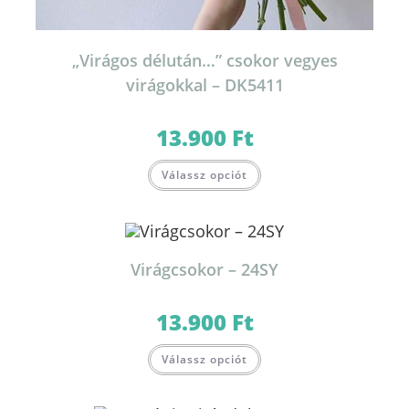
„Virágos délután…” csokor vegyes
virágokkal – DK5411
13.900
Ft
Válassz opciót
Virágcsokor – 24SY
13.900
Ft
Válassz opciót