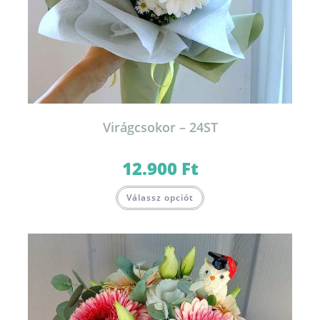
Virágcsokor – 24ST
12.900
Ft
Válassz opciót