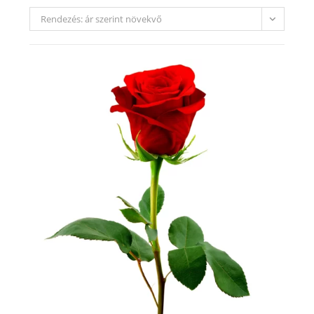
Rendezés: ár szerint növekvő