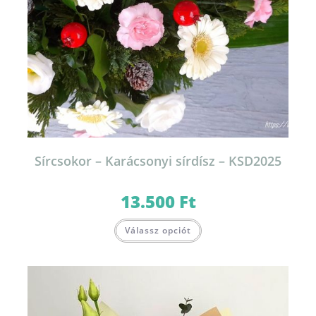
Sírcsokor – Karácsonyi sírdísz – KSD2025
13.500
Ft
Válassz opciót