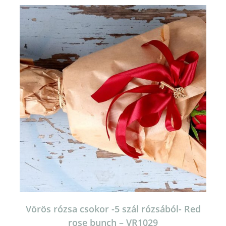
Vörös rózsa csokor -5 szál rózsából- Red
rose bunch – VR1029