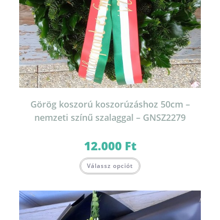
Görög koszorú koszorúzáshoz 50cm –
nemzeti színű szalaggal – GNSZ2279
12.000
Ft
Válassz opciót