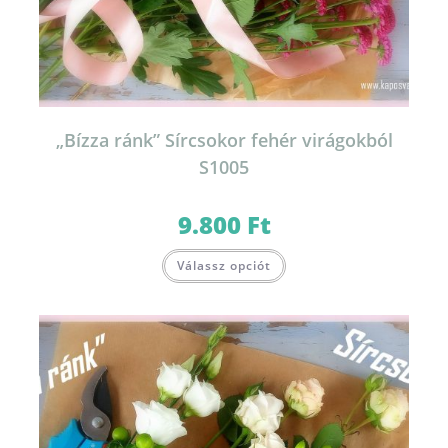
„Bízza ránk” Sírcsokor fehér virágokból
S1005
9.800
Ft
Válassz opciót