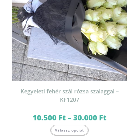
Kegyeleti fehér szál rózsa szalaggal –
KF1207
10.500
Ft
–
30.000
Ft
Ártartomány:
10.500 Ft
-
Ennek
30.000 Ft
Válassz opciót
a
terméknek