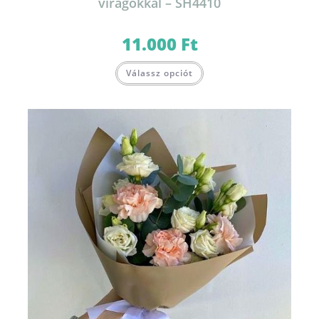
virágokkal – SH4410
11.000
Ft
Válassz opciót