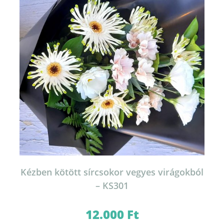
Kézben kötött sírcsokor vegyes virágokból
– KS301
12.000
Ft