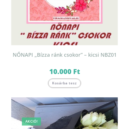
NŐNAPI „Bízza ránk csokor” – kicsi NBZ01
10.000
Ft
Kosárba tesz
AKCIÓ!