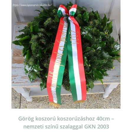
Görög koszorú koszorúzáshoz 40cm –
nemzeti színű szalaggal GKN 2003