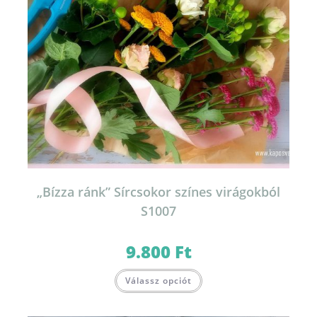
„Bízza ránk” Sírcsokor színes virágokból
S1007
9.800
Ft
Válassz opciót