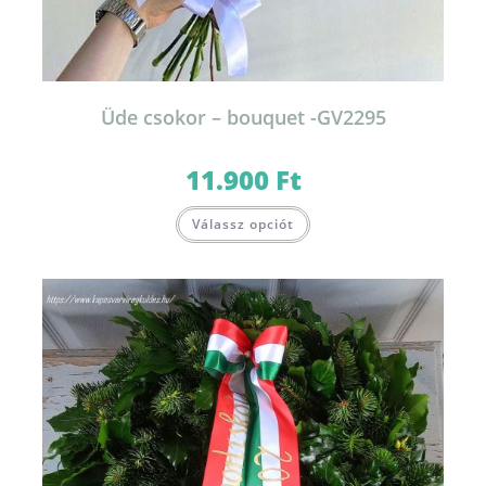
Üde csokor – bouquet -GV2295
11.900
Ft
Válassz opciót