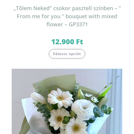
„Tőlem Neked” csokor pasztell színben – ”
From me for you ” bouquet with mixed
flower – GP3371
12.900
Ft
Válassz opciót