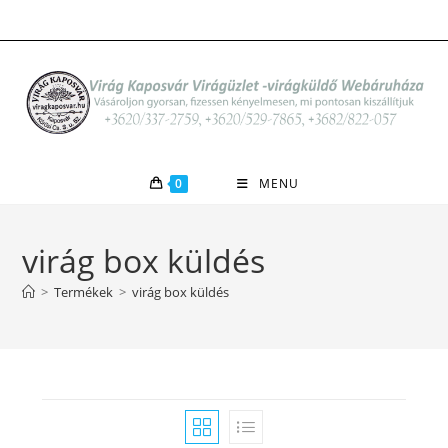
Skip
to
content
0
MENU
virág box küldés
>
Termékek
>
virág box küldés