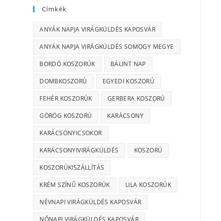
Címkék
ANYÁK NAPJA VIRÁGKÜLDÉS KAPOSVÁR
ANYÁK NAPJA VIRÁGKÜLDÉS SOMOGY MEGYE
BORDÓ KOSZORÚK
BÁLINT NAP
DOMBKOSZORÚ
EGYEDI KOSZORÚ
FEHÉR KOSZORÚK
GERBERA KOSZORÚ
GÖRÖG KOSZORÚ
KARÁCSONY
KARÁCSONYICSOKOR
KARÁCSONYIVIRÁGKÜLDÉS
KOSZORÚ
KOSZORÚKISZÁLLÍTÁS
KRÉM SZÍNŰ KOSZORÚK
LILA KOSZORÚK
NÉVNAPI VIRÁGKÜLDÉS KAPOSVÁR
NŐNAPI VIRÁGKÜLDÉS KAPOSVÁR