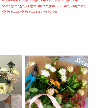
virágdoboz küldés
,
virágküldés Kaposvár
,
virágküldés
Somogy megye
,
virágridikül
,
virágridikül küldés
,
virágtáska
,
vörös rózsa
,
vörös rózsa csokor küldés