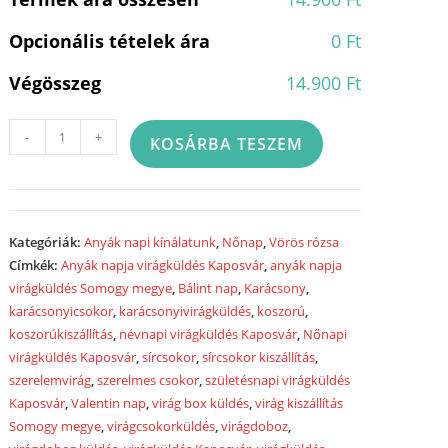
Opcionális tételek ára
0 Ft
Végösszeg
14.900 Ft
Vörösrózsa
-
+
KOSÁRBA TESZEM
csokor
3szál+macival
-
VCSM002
Kategóriák:
Anyák napi kínálatunk
,
Nőnap
,
Vörös rózsa
mennyiség
Címkék:
Anyák napja virágküldés Kaposvár
,
anyák napja
virágküldés Somogy megye
,
Bálint nap
,
Karácsony
,
karácsonyicsokor
,
karácsonyivirágküldés
,
koszorú
,
koszorúkiszállítás
,
névnapi virágküldés Kaposvár
,
Nőnapi
virágküldés Kaposvár
,
sírcsokor
,
sírcsokor kiszállítás
,
szerelemvirág
,
szerelmes csokor
,
születésnapi virágküldés
Kaposvár
,
Valentin nap
,
virág box küldés
,
virág kiszállítás
Somogy megye
,
virágcsokorküldés
,
virágdoboz
,