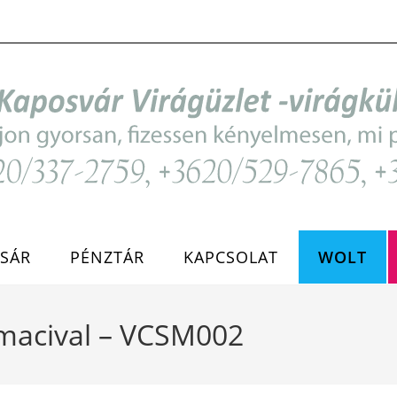
SÁR
PÉNZTÁR
KAPCSOLAT
WOLT
+macival – VCSM002