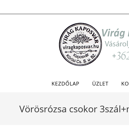
Skip
to
content
KEZDŐLAP
ÜZLET
KO
Vörösrózsa csokor 3szál