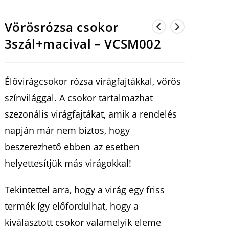
Vörösrózsa csokor
3szál+macival – VCSM002
Élővirágcsokor rózsa virágfajtákkal, vörös
színvilággal. A csokor tartalmazhat
szezonális virágfajtákat, amik a rendelés
napján már nem biztos, hogy
beszerezhető ebben az esetben
helyettesítjük más virágokkal!
Tekintettel arra, hogy a virág egy friss
termék így előfordulhat, hogy a
kiválasztott csokor valamelyik eleme