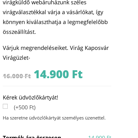
virágküldő webáruházunk széles
virágválasztékkal várja a vásárlókat, így
könnyen kiválaszthatja a legmegfelelőbb
összeállítást.
Várjuk megrendeléseiket. Virág Kaposvár
Virágüzlet-
14.900
Ft
Original
Current
16.000
Ft
price
price
was:
is:
16.000 Ft.
14.900 Ft.
Kérek üdvözlőkártyát!
(+500 Ft)
Ha szeretne üdvözlőkártyát személyes üzenettel.
Termék ára összesen
14.900 Ft