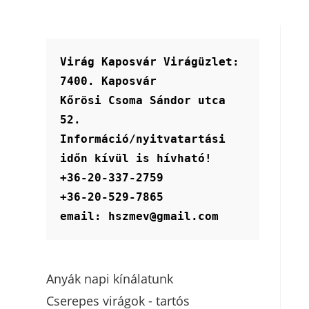
Virág Kaposvár Virágüzlet:
7400. Kaposvár
Kőrösi Csoma Sándor utca 
52.
Információ/nyitvatartási 
időn kívül is hívható!
+36-20-337-2759
+36-20-529-7865
email: hszmev@gmail.com
Anyák napi kínálatunk
Cserepes virágok - tartós