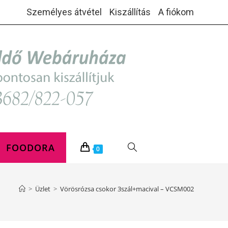
Személyes átvétel
Kiszállítás
A fiókom
FOODORA
TOGGLE
0
WEBSITE
>
Üzlet
>
Vörösrózsa csokor 3szál+macival – VCSM002
SEARCH