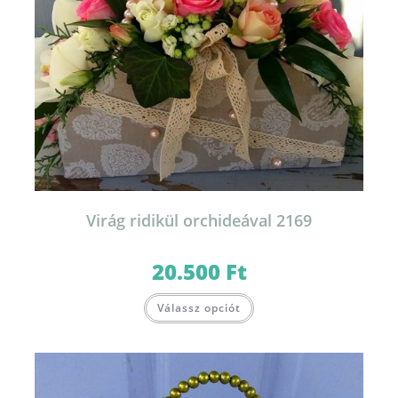
Virág ridikül orchideával 2169
20.500
Ft
Válassz opciót