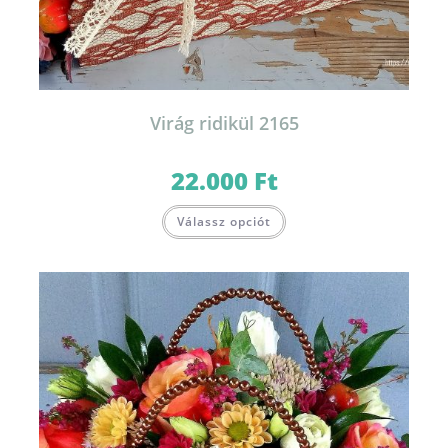
Virág ridikül 2165
22.000
Ft
Válassz opciót