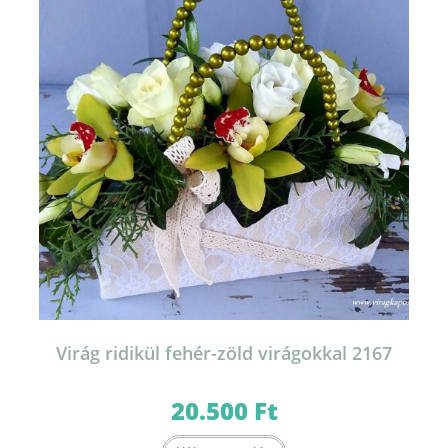
Virág ridikül fehér-zöld virágokkal 2167
20.500
Ft