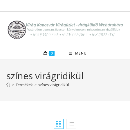
Skip
to
content
0
MENU
színes virágridikül
>
Termékek
>
színes virágridikül