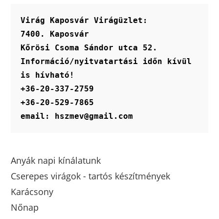
Virág Kaposvár Virágüzlet:
7400. Kaposvár
Kőrösi Csoma Sándor utca 52.
Információ/nyitvatartási időn kívül 
is hívható!
+36-20-337-2759
+36-20-529-7865
email: hszmev@gmail.com
Anyák napi kínálatunk
Cserepes virágok - tartós készítmények
Karácsony
Nőnap