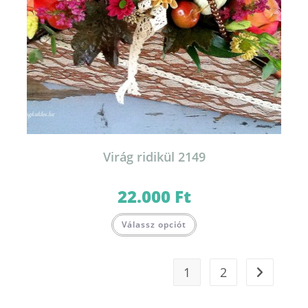
Virág ridikül 2149
22.000
Ft
Válassz opciót
1
2