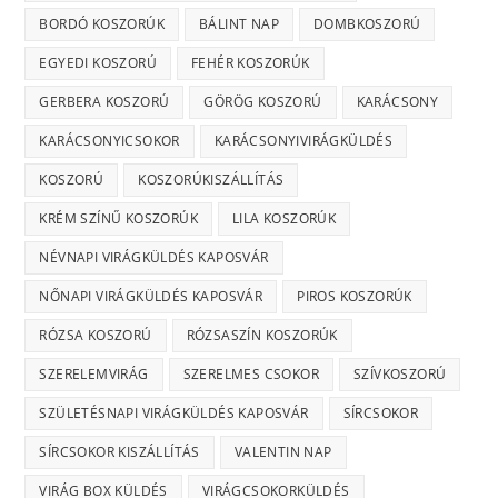
BORDÓ KOSZORÚK
BÁLINT NAP
DOMBKOSZORÚ
EGYEDI KOSZORÚ
FEHÉR KOSZORÚK
GERBERA KOSZORÚ
GÖRÖG KOSZORÚ
KARÁCSONY
KARÁCSONYICSOKOR
KARÁCSONYIVIRÁGKÜLDÉS
KOSZORÚ
KOSZORÚKISZÁLLÍTÁS
KRÉM SZÍNŰ KOSZORÚK
LILA KOSZORÚK
NÉVNAPI VIRÁGKÜLDÉS KAPOSVÁR
NŐNAPI VIRÁGKÜLDÉS KAPOSVÁR
PIROS KOSZORÚK
RÓZSA KOSZORÚ
RÓZSASZÍN KOSZORÚK
SZERELEMVIRÁG
SZERELMES CSOKOR
SZÍVKOSZORÚ
SZÜLETÉSNAPI VIRÁGKÜLDÉS KAPOSVÁR
SÍRCSOKOR
SÍRCSOKOR KISZÁLLÍTÁS
VALENTIN NAP
VIRÁG BOX KÜLDÉS
VIRÁGCSOKORKÜLDÉS