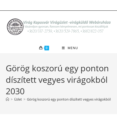
Skip
to
content
0
MENU
Görög koszorú egy ponton
díszített vegyes virágokból
2030
>
Üzlet
>
Görög koszorú egy ponton díszített vegyes virágokból 20