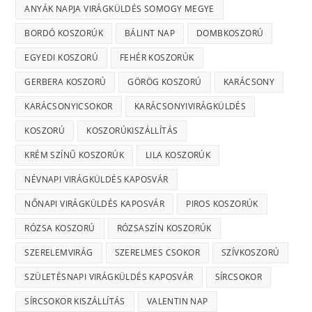
ANYÁK NAPJA VIRÁGKÜLDÉS SOMOGY MEGYE
BORDÓ KOSZORÚK
BÁLINT NAP
DOMBKOSZORÚ
EGYEDI KOSZORÚ
FEHÉR KOSZORÚK
GERBERA KOSZORÚ
GÖRÖG KOSZORÚ
KARÁCSONY
KARÁCSONYICSOKOR
KARÁCSONYIVIRÁGKÜLDÉS
KOSZORÚ
KOSZORÚKISZÁLLÍTÁS
KRÉM SZÍNŰ KOSZORÚK
LILA KOSZORÚK
NÉVNAPI VIRÁGKÜLDÉS KAPOSVÁR
NŐNAPI VIRÁGKÜLDÉS KAPOSVÁR
PIROS KOSZORÚK
RÓZSA KOSZORÚ
RÓZSASZÍN KOSZORÚK
SZERELEMVIRÁG
SZERELMES CSOKOR
SZÍVKOSZORÚ
SZÜLETÉSNAPI VIRÁGKÜLDÉS KAPOSVÁR
SÍRCSOKOR
SÍRCSOKOR KISZÁLLÍTÁS
VALENTIN NAP