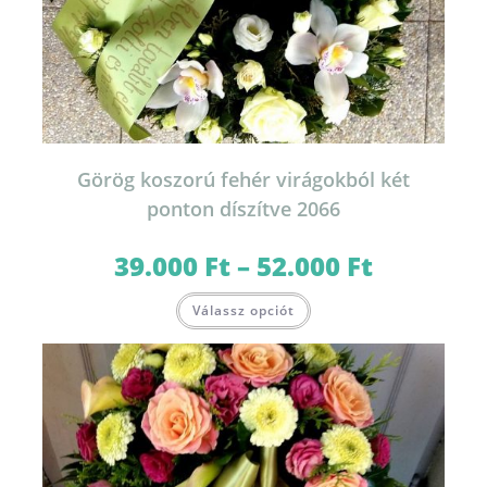
Görög koszorú fehér virágokból két
ponton díszítve 2066
39.000
Ft
–
52.000
Ft
Ártartomány:
39.000 Ft
-
Ennek
52.000 Ft
Válassz opciót
a
terméknek
több
variációja
van.
A
változatok
a
termékoldalon
választhatók
ki