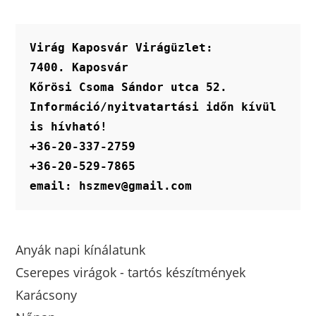
van.
A
változatok
a
termékoldalon
Virág Kaposvár Virágüzlet:
választhatók
ki
7400. Kaposvár
Kőrösi Csoma Sándor utca 52.
Információ/nyitvatartási időn kívül 
is hívható!
+36-20-337-2759
+36-20-529-7865
email: hszmev@gmail.com
Anyák napi kínálatunk
Cserepes virágok - tartós készítmények
Karácsony