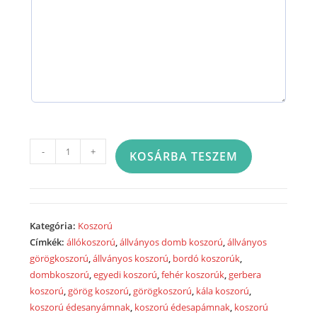
Görög
-
+
KOSÁRBA TESZEM
koszorú
egy
ponton
díszített
Kategória:
Koszorú
vegyes
Címkék:
állókoszorú
,
állványos domb koszorú
,
állványos
virágokból
görögkoszorú
,
állványos koszorú
,
bordó koszorúk
,
2030
dombkoszorú
,
egyedi koszorú
,
fehér koszorúk
,
gerbera
mennyiség
koszorú
,
görög koszorú
,
görögkoszorú
,
kála koszorú
,
koszorú édesanyámnak
,
koszorú édesapámnak
,
koszorú