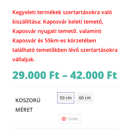
Kegyeleti termékek szertartásokra való
kiszállítása: Kaposvár keleti temető,
Kaposvár nyugati temető. valamint
Kaposvár és 55km-es körzetében
található temetőkben lévő szertartásokra
vállaljuk.
29.000
Ft
–
42.000
Ft
Ártart
29.000 
-
42.000 
50 cm
60 cm
KOSZORÚ
MÉRET
Törlés