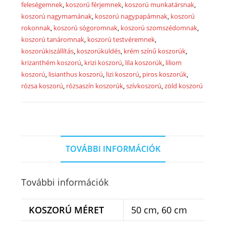
feleségemnek
,
koszorú férjemnek
,
koszorú munkatársnak
,
koszorú nagymamának
,
koszorú nagypapámnak
,
koszorú
rokonnak
,
koszorú sógoromnak
,
koszorú szomszédomnak
,
koszorú tanáromnak
,
koszorú testvéremnek
,
koszorúkiszállítás
,
koszorúküldés
,
krém színű koszorúk
,
krizanthém koszorú
,
krizi koszorú
,
lila koszorúk
,
liliom
koszorú
,
lisianthus koszorú
,
lizi koszorú
,
piros koszorúk
,
rózsa koszorú
,
rózsaszín koszorúk
,
szívkoszorú
,
zöld koszorú
TOVÁBBI INFORMÁCIÓK
További információk
KOSZORÚ MÉRET
50 cm, 60 cm