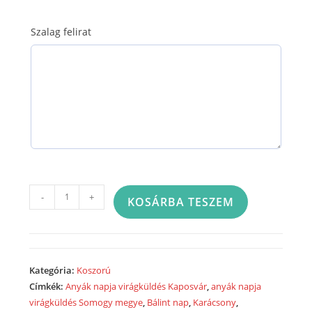
Szalag felirat
Görög
-
+
KOSÁRBA TESZEM
koszorú
50cm
-
23B90
Kategória:
Koszorú
mennyiség
Címkék:
Anyák napja virágküldés Kaposvár
,
anyák napja
virágküldés Somogy megye
,
Bálint nap
,
Karácsony
,