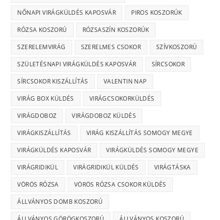
NŐNAPI VIRÁGKÜLDÉS KAPOSVÁR
PIROS KOSZORÚK
RÓZSA KOSZORÚ
RÓZSASZÍN KOSZORÚK
SZERELEMVIRÁG
SZERELMES CSOKOR
SZÍVKOSZORÚ
SZÜLETÉSNAPI VIRÁGKÜLDÉS KAPOSVÁR
SÍRCSOKOR
SÍRCSOKOR KISZÁLLÍTÁS
VALENTIN NAP
VIRÁG BOX KÜLDÉS
VIRÁGCSOKORKÜLDÉS
VIRÁGDOBOZ
VIRÁGDOBOZ KÜLDÉS
VIRÁGKISZÁLLÍTÁS
VIRÁG KISZÁLLÍTÁS SOMOGY MEGYE
VIRÁGKÜLDÉS KAPOSVÁR
VIRÁGKÜLDÉS SOMOGY MEGYE
VIRÁGRIDIKÜL
VIRÁGRIDIKÜL KÜLDÉS
VIRÁGTÁSKA
VÖRÖS RÓZSA
VÖRÖS RÓZSA CSOKOR KÜLDÉS
ÁLLVÁNYOS DOMB KOSZORÚ
ÁLLVÁNYOS GÖRÖGKOSZORÚ
ÁLLVÁNYOS KOSZORÚ