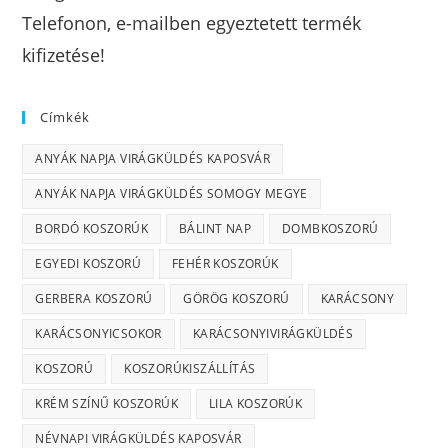
Telefonon, e-mailben egyeztetett termék
kifizetése!
Címkék
ANYÁK NAPJA VIRÁGKÜLDÉS KAPOSVÁR
ANYÁK NAPJA VIRÁGKÜLDÉS SOMOGY MEGYE
BORDÓ KOSZORÚK
BÁLINT NAP
DOMBKOSZORÚ
EGYEDI KOSZORÚ
FEHÉR KOSZORÚK
GERBERA KOSZORÚ
GÖRÖG KOSZORÚ
KARÁCSONY
KARÁCSONYICSOKOR
KARÁCSONYIVIRÁGKÜLDÉS
KOSZORÚ
KOSZORÚKISZÁLLÍTÁS
KRÉM SZÍNŰ KOSZORÚK
LILA KOSZORÚK
NÉVNAPI VIRÁGKÜLDÉS KAPOSVÁR