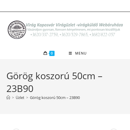
Skip
to
content
0
MENU
Görög koszorú 50cm –
23B90
>
Üzlet
>
Görög koszorú 50cm – 23B90