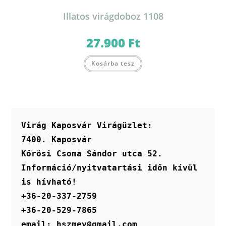
Illatos virágdoboz 1108
27.900
Ft
Kosárba tesz
Virág Kaposvár Virágüzlet:
7400. Kaposvár
Kőrösi Csoma Sándor utca 52.
Információ/nyitvatartási időn kívül 
is hívható!
+36-20-337-2759
+36-20-529-7865
email: hszmev@gmail.com