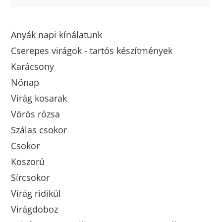
Anyák napi kínálatunk
Cserepes virágok - tartós készítmények
Karácsony
Nőnap
Virág kosarak
Vörös rózsa
Szálas csokor
Csokor
Koszorú
Sírcsokor
Virág ridikül
Virágdoboz