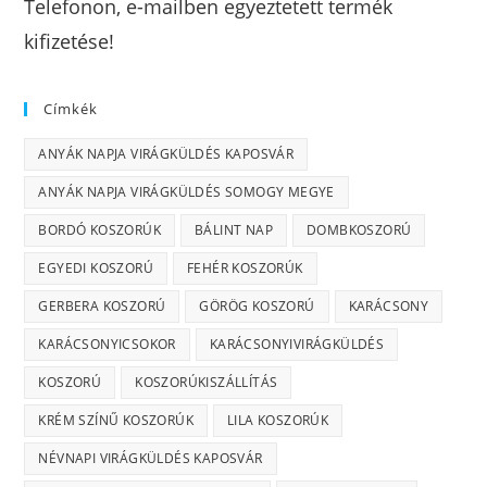
Telefonon, e-mailben egyeztetett termék
kifizetése!
Címkék
ANYÁK NAPJA VIRÁGKÜLDÉS KAPOSVÁR
ANYÁK NAPJA VIRÁGKÜLDÉS SOMOGY MEGYE
BORDÓ KOSZORÚK
BÁLINT NAP
DOMBKOSZORÚ
EGYEDI KOSZORÚ
FEHÉR KOSZORÚK
GERBERA KOSZORÚ
GÖRÖG KOSZORÚ
KARÁCSONY
KARÁCSONYICSOKOR
KARÁCSONYIVIRÁGKÜLDÉS
KOSZORÚ
KOSZORÚKISZÁLLÍTÁS
KRÉM SZÍNŰ KOSZORÚK
LILA KOSZORÚK
NÉVNAPI VIRÁGKÜLDÉS KAPOSVÁR