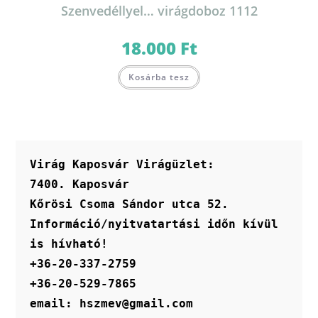
Szenvedéllyel… virágdoboz 1112
18.000
Ft
Kosárba tesz
Virág Kaposvár Virágüzlet:
7400. Kaposvár
Kőrösi Csoma Sándor utca 52.
Információ/nyitvatartási időn kívül 
is hívható!
+36-20-337-2759
+36-20-529-7865
email: hszmev@gmail.com