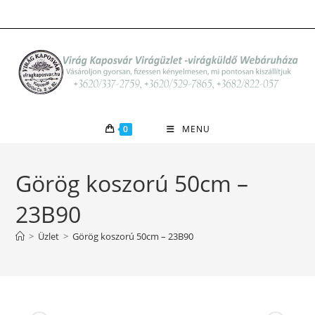
Skip
to
content
0
MENU
Görög koszorú 50cm –
23B90
>
Üzlet
>
Görög koszorú 50cm – 23B90