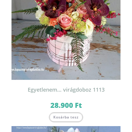
Egyetlenem… virágdoboz 1113
28.900
Ft
Kosárba tesz