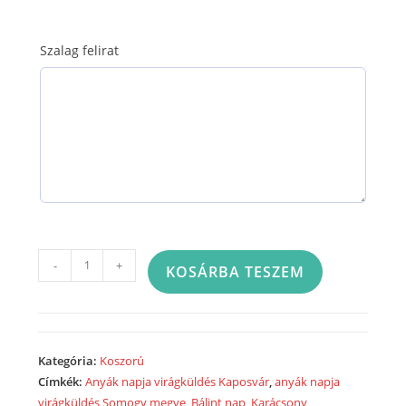
Szalag felirat
Görög
-
+
KOSÁRBA TESZEM
koszorú
50cm
-
23B90
Kategória:
Koszorú
mennyiség
Címkék:
Anyák napja virágküldés Kaposvár
,
anyák napja
virágküldés Somogy megye
,
Bálint nap
,
Karácsony
,