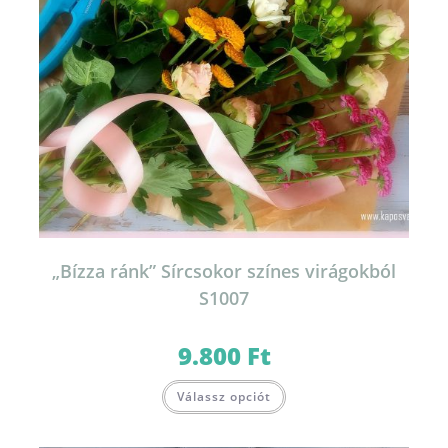
„Bízza ránk” Sírcsokor színes virágokból
S1007
9.800
Ft
Válassz opciót