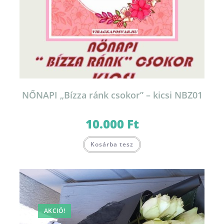
NŐNAPI „Bízza ránk csokor” – kicsi NBZ01
10.000
Ft
Kosárba tesz
AKCIÓ!