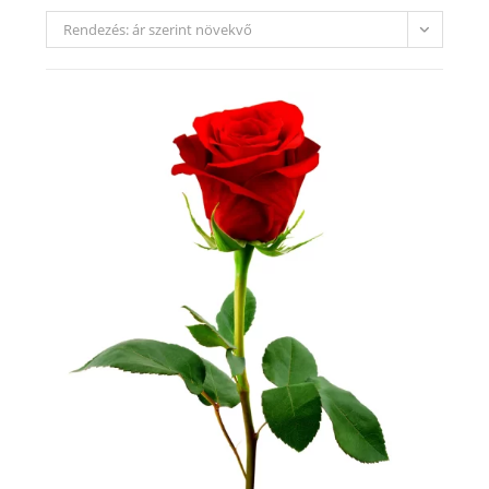
Rendezés: ár szerint növekvő