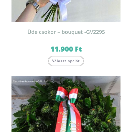
Üde csokor – bouquet -GV2295
11.900
Ft
Válassz opciót