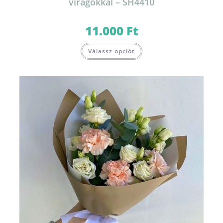
virágokkal – SH4410
11.000
Ft
Válassz opciót