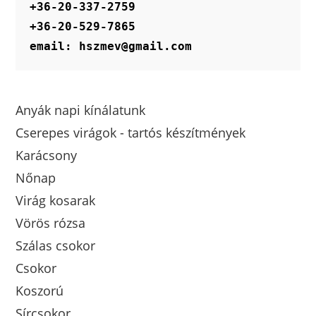
+36-20-337-2759
+36-20-529-7865
email: hszmev@gmail.com
Anyák napi kínálatunk
Cserepes virágok - tartós készítmények
Karácsony
Nőnap
Virág kosarak
Vörös rózsa
Szálas csokor
Csokor
Koszorú
Sírcsokor