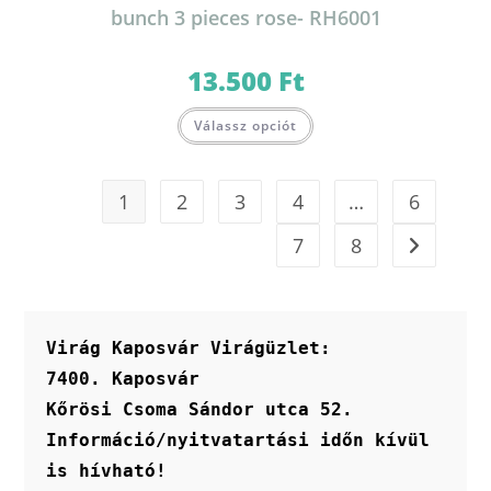
bunch 3 pieces rose- RH6001
13.500
Ft
Válassz opciót
1
2
3
4
…
6
7
8
Virág Kaposvár Virágüzlet:
7400. Kaposvár
Kőrösi Csoma Sándor utca 52.
Információ/nyitvatartási időn kívül 
is hívható!