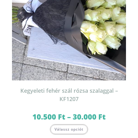
Kegyeleti fehér szál rózsa szalaggal –
KF1207
10.500
Ft
–
30.000
Ft
Ártartomány:
10.500 Ft
-
Ennek
30.000 Ft
Válassz opciót
a
terméknek