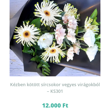
Kézben kötött sírcsokor vegyes virágokból
– KS301
12.000
Ft