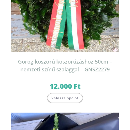
Görög koszorú koszorúzáshoz 50cm –
nemzeti színű szalaggal – GNSZ2279
12.000
Ft
Válassz opciót