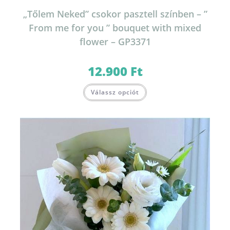
„Tőlem Neked” csokor pasztell színben – ”
From me for you ” bouquet with mixed
flower – GP3371
12.900
Ft
Válassz opciót