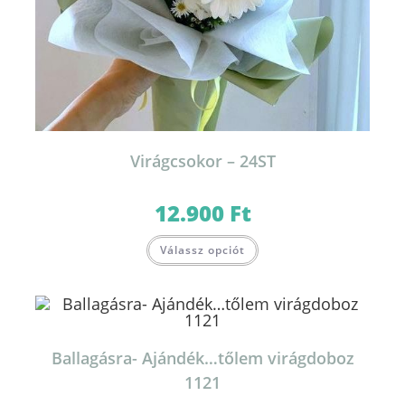
Virágcsokor – 24ST
12.900
Ft
Válassz opciót
Ballagásra- Ajándék…tőlem virágdoboz
1121