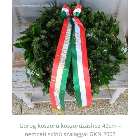
Görög koszorú koszorúzáshoz 40cm –
nemzeti színű szalaggal GKN 2003