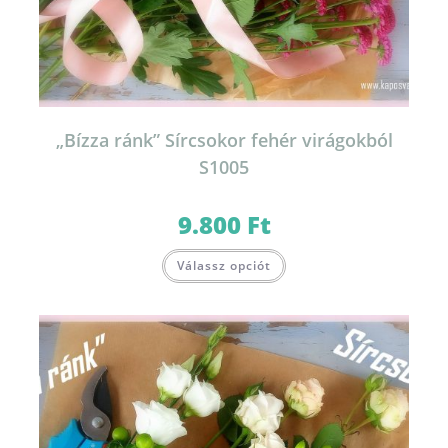
„Bízza ránk” Sírcsokor fehér virágokból
S1005
9.800
Ft
Válassz opciót