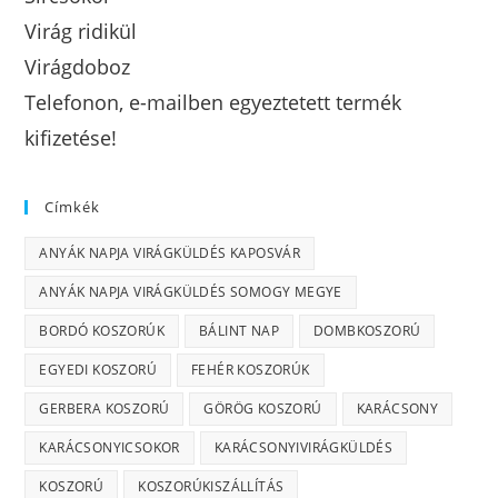
Virág ridikül
Virágdoboz
Telefonon, e-mailben egyeztetett termék
kifizetése!
Címkék
ANYÁK NAPJA VIRÁGKÜLDÉS KAPOSVÁR
ANYÁK NAPJA VIRÁGKÜLDÉS SOMOGY MEGYE
BORDÓ KOSZORÚK
BÁLINT NAP
DOMBKOSZORÚ
EGYEDI KOSZORÚ
FEHÉR KOSZORÚK
GERBERA KOSZORÚ
GÖRÖG KOSZORÚ
KARÁCSONY
KARÁCSONYICSOKOR
KARÁCSONYIVIRÁGKÜLDÉS
KOSZORÚ
KOSZORÚKISZÁLLÍTÁS