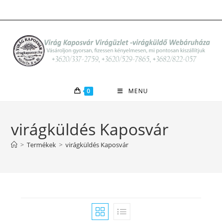
Skip
to
content
0
MENU
virágküldés Kaposvár
>
Termékek
>
virágküldés Kaposvár