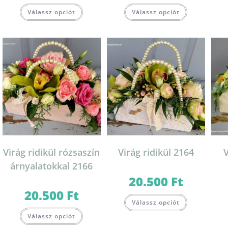
Válassz opciót
Válassz opciót
Virág ridikül rózsaszín
Virág ridikül 2164
V
árnyalatokkal 2166
20.500
Ft
20.500
Ft
Válassz opciót
Válassz opciót