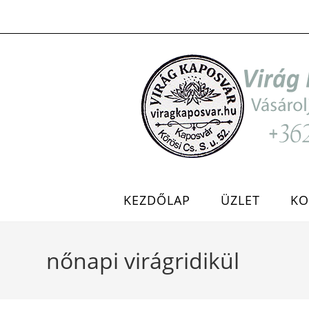
Skip
to
content
KEZDŐLAP
ÜZLET
KO
nőnapi virágridikül