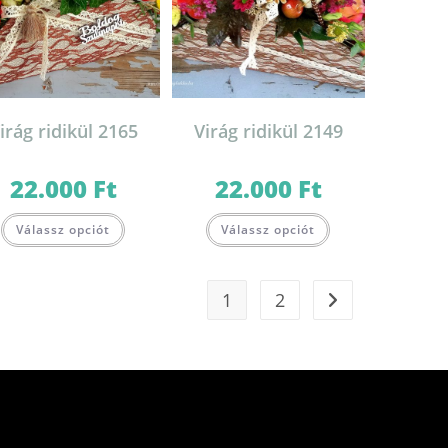
irág ridikül 2165
Virág ridikül 2149
22.000
Ft
22.000
Ft
Válassz opciót
Válassz opciót
1
2