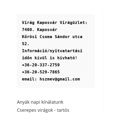
Virág Kaposvár Virágüzlet:
7400. Kaposvár
Kőrösi Csoma Sándor utca 
52.
Információ/nyitvatartási 
időn kívül is hívható!
+36-20-337-2759
+36-20-529-7865
email: hszmev@gmail.com
Anyák napi kínálatunk
Cserepes virágok - tartós