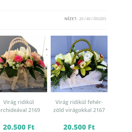
NÉZET:
20
40
ÖSSZES
Virág ridikül
Virág ridikül fehér-
rchideával 2169
zöld virágokkal 2167
20.500
Ft
20.500
Ft