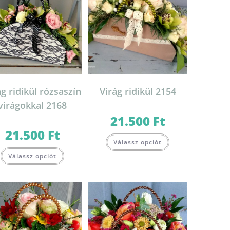
ág ridikül rózsaszín
Virág ridikül 2154
virágokkal 2168
21.500
Ft
21.500
Ft
Válassz opciót
Válassz opciót