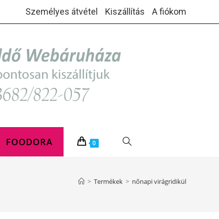
Személyes átvétel
Kiszállítás
A fiókom
FOODORA
TOGGLE
0
WEBSITE
>
Termékek
>
nőnapi virágridikül
SEARCH