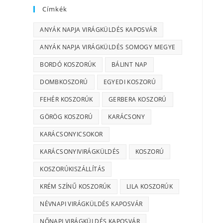
Címkék
ANYÁK NAPJA VIRÁGKÜLDÉS KAPOSVÁR
ANYÁK NAPJA VIRÁGKÜLDÉS SOMOGY MEGYE
BORDÓ KOSZORÚK
BÁLINT NAP
DOMBKOSZORÚ
EGYEDI KOSZORÚ
FEHÉR KOSZORÚK
GERBERA KOSZORÚ
GÖRÖG KOSZORÚ
KARÁCSONY
KARÁCSONYICSOKOR
KARÁCSONYIVIRÁGKÜLDÉS
KOSZORÚ
KOSZORÚKISZÁLLÍTÁS
KRÉM SZÍNŰ KOSZORÚK
LILA KOSZORÚK
NÉVNAPI VIRÁGKÜLDÉS KAPOSVÁR
NŐNAPI VIRÁGKÜLDÉS KAPOSVÁR