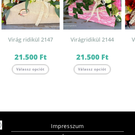
Virág ridikül 2147
Virágridikül 2144
V
21.500
Ft
21.500
Ft
Válassz opciót
Válassz opciót
Impresszum