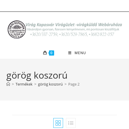
Skip
to
content
0
MENU
görög koszorú
>
Termékek
>
görög koszorú
>
Page 2