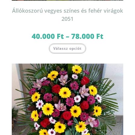
Állókoszorú vegyes színes és fehér virágok
2051
40.000
Ft
–
78.000
Ft
Ártartomány:
40.000 Ft
-
Ennek
78.000 Ft
Válassz opciót
a
terméknek
több
variációja
van.
A
változatok
a
termékoldalon
választhatók
ki