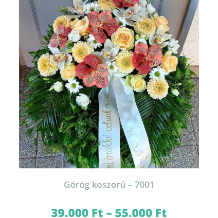
változatok
a
termékoldalon
választhatók
ki
Görög koszorú – 7001
39.000
Ft
–
55.000
Ft
Ártartomány:
39.000 Ft