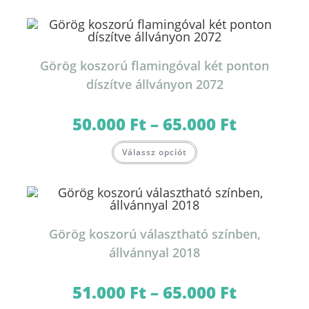
több
variációja
van.
A
változatok
a
termékoldalon
Görög koszorú flamingóval két ponton
választhatók
ki
díszítve állványon 2072
50.000
Ft
–
65.000
Ft
Ártartomány:
50.000 Ft
-
Ennek
65.000 Ft
Válassz opciót
a
terméknek
több
variációja
van.
A
változatok
a
termékoldalon
Görög koszorú választható színben,
választhatók
ki
állvánnyal 2018
51.000
Ft
–
65.000
Ft
Ártartomány:
51.000 Ft
-