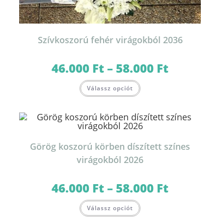
Szívkoszorú fehér virágokból 2036
46.000
Ft
–
58.000
Ft
Ártartomány:
46.000 Ft
-
Ennek
58.000 Ft
Válassz opciót
a
terméknek
több
variációja
van.
A
változatok
a
termékoldalon
Görög koszorú körben díszített színes
választhatók
ki
virágokból 2026
46.000
Ft
–
58.000
Ft
Ártartomány:
46.000 Ft
-
Ennek
58.000 Ft
Válassz opciót
a
terméknek