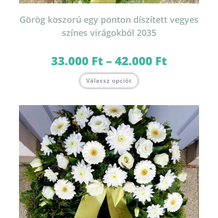
Görög koszorú egy ponton díszített vegyes
színes virágokból 2035
33.000
Ft
–
42.000
Ft
Ártartomány:
33.000 Ft
-
Ennek
42.000 Ft
Válassz opciót
a
terméknek
több
variációja
van.
A
változatok
a
termékoldalon
választhatók
ki