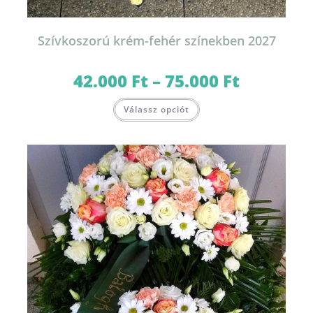
Szívkoszorú krém-fehér színekben 2027
42.000
Ft
–
75.000
Ft
Ártartomány:
42.000 Ft
-
Ennek
75.000 Ft
Válassz opciót
a
terméknek
több
variációja
van.
A
változatok
a
termékoldalon
választhatók
ki