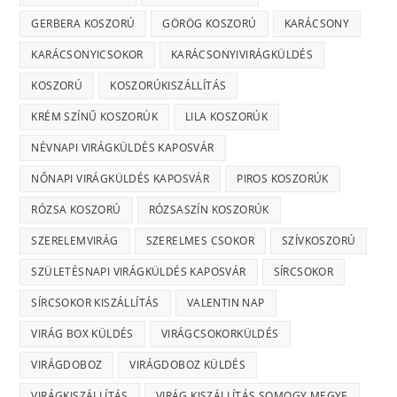
GERBERA KOSZORÚ
GÖRÖG KOSZORÚ
KARÁCSONY
KARÁCSONYICSOKOR
KARÁCSONYIVIRÁGKÜLDÉS
KOSZORÚ
KOSZORÚKISZÁLLÍTÁS
KRÉM SZÍNŰ KOSZORÚK
LILA KOSZORÚK
NÉVNAPI VIRÁGKÜLDÉS KAPOSVÁR
NŐNAPI VIRÁGKÜLDÉS KAPOSVÁR
PIROS KOSZORÚK
RÓZSA KOSZORÚ
RÓZSASZÍN KOSZORÚK
SZERELEMVIRÁG
SZERELMES CSOKOR
SZÍVKOSZORÚ
SZÜLETÉSNAPI VIRÁGKÜLDÉS KAPOSVÁR
SÍRCSOKOR
SÍRCSOKOR KISZÁLLÍTÁS
VALENTIN NAP
VIRÁG BOX KÜLDÉS
VIRÁGCSOKORKÜLDÉS
VIRÁGDOBOZ
VIRÁGDOBOZ KÜLDÉS
VIRÁGKISZÁLLÍTÁS
VIRÁG KISZÁLLÍTÁS SOMOGY MEGYE