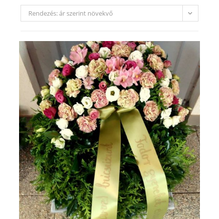
Rendezés: ár szerint növekvő