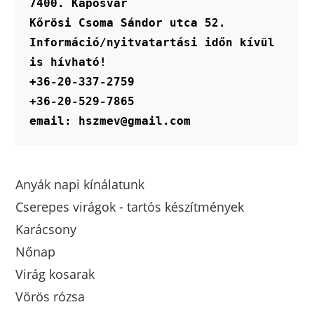
7400. Kaposvár
Kőrösi Csoma Sándor utca 52.
Információ/nyitvatartási időn kívül 
is hívható!
+36-20-337-2759
+36-20-529-7865
email: hszmev@gmail.com
Anyák napi kínálatunk
Cserepes virágok - tartós készítmények
Karácsony
Nőnap
Virág kosarak
Vörös rózsa