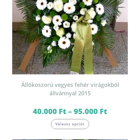
Állókoszorú vegyes fehér virágokból
állvánnyal 2015
40.000
Ft
–
95.000
Ft
Ártartomány:
40.000 Ft
-
Ennek
95.000 Ft
Válassz opciót
a
terméknek
több
variációja