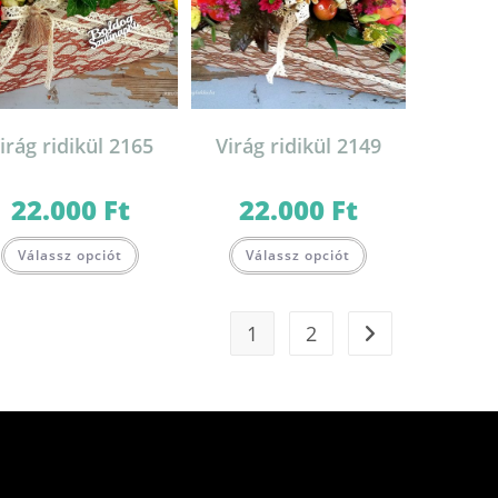
irág ridikül 2165
Virág ridikül 2149
22.000
Ft
22.000
Ft
Válassz opciót
Válassz opciót
1
2