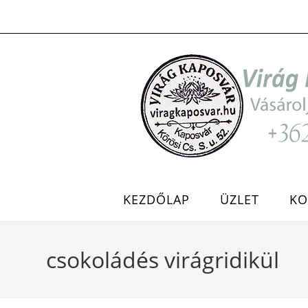
Skip
to
content
KEZDŐLAP
ÜZLET
KO
csokoládés virágridikül