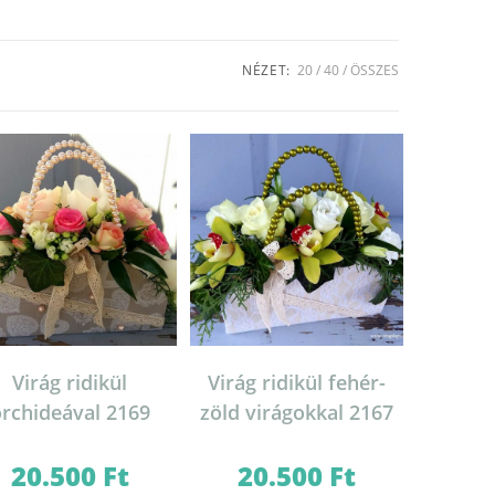
NÉZET:
20
40
ÖSSZES
Virág ridikül
Virág ridikül fehér-
rchideával 2169
zöld virágokkal 2167
20.500
Ft
20.500
Ft