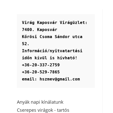
Virág Kaposvár Virágüzlet:
7400. Kaposvár
Kőrösi Csoma Sándor utca 
52.
Információ/nyitvatartási 
időn kívül is hívható!
+36-20-337-2759
+36-20-529-7865
email: hszmev@gmail.com
Anyák napi kínálatunk
Cserepes virágok - tartós