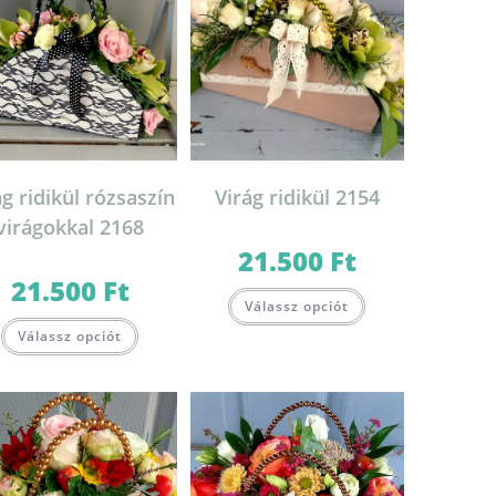
ág ridikül rózsaszín
Virág ridikül 2154
virágokkal 2168
21.500
Ft
21.500
Ft
Válassz opciót
Válassz opciót