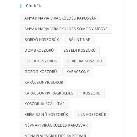
Címkék
ANYÁK NAPJA VIRÁGKÜLDÉS KAPOSVÁR
ANYÁK NAPJA VIRÁGKÜLDÉS SOMOGY MEGYE
BORDÓ KOSZORÚK
BÁLINT NAP
DOMBKOSZORÚ
EGYEDI KOSZORÚ
FEHÉR KOSZORÚK
GERBERA KOSZORÚ
GÖRÖG KOSZORÚ
KARÁCSONY
KARÁCSONYICSOKOR
KARÁCSONYIVIRÁGKÜLDÉS
KOSZORÚ
KOSZORÚKISZÁLLÍTÁS
KRÉM SZÍNŰ KOSZORÚK
LILA KOSZORÚK
NÉVNAPI VIRÁGKÜLDÉS KAPOSVÁR
NŐNAPI VIRÁGKÜLDÉS KAPOSVÁR