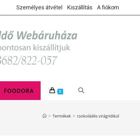
Személyes átvétel
Kiszállítás
A fiókom
FOODORA
TOGGLE
0
WEBSITE
>
Termékek
>
csokoládés virágridikül
SEARCH