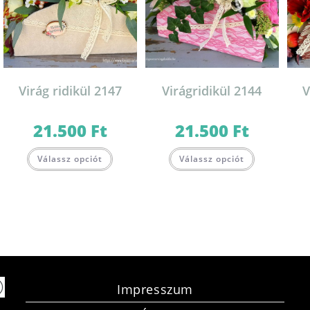
Virág ridikül 2147
Virágridikül 2144
V
21.500
Ft
21.500
Ft
Válassz opciót
Válassz opciót
Impresszum