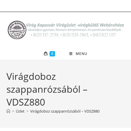
Skip
to
content
0
MENU
Virágdoboz
szappanrózsából –
VDSZ880
>
Üzlet
>
Virágdoboz szappanrózsából – VDSZ880