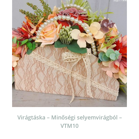
Virágtáska – Minőségi selyemvirágból –
VTM10