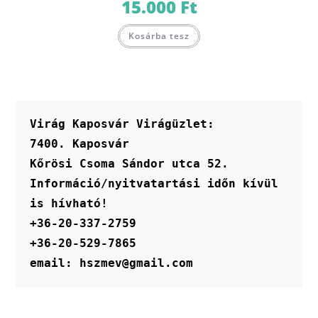
15.000
Ft
Kosárba tesz
Virág Kaposvár Virágüzlet:
7400. Kaposvár
Kőrösi Csoma Sándor utca 52.
Információ/nyitvatartási időn kívül 
is hívható!
+36-20-337-2759
+36-20-529-7865
email: hszmev@gmail.com