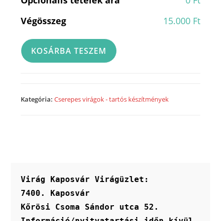
Végösszeg
15.000 Ft
Virágtáska
KOSÁRBA TESZEM
-
Minőségi
selyemvirágból
-
Kategória:
Cserepes virágok - tartós készítmények
VTM10
mennyiség
Virág Kaposvár Virágüzlet:
7400. Kaposvár
Kőrösi Csoma Sándor utca 52.
Információ/nyitvatartási időn kívül 