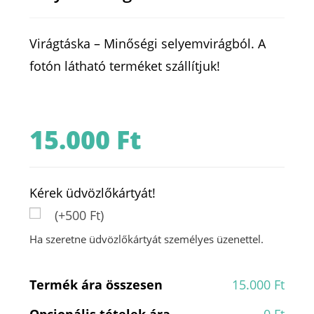
Virágtáska – Minőségi selyemvirágból. A
fotón látható terméket szállítjuk!
15.000
Ft
Kérek üdvözlőkártyát!
(+500 Ft)
Ha szeretne üdvözlőkártyát személyes üzenettel.
Termék ára összesen
15.000 Ft
Opcionális tételek ára
0 Ft