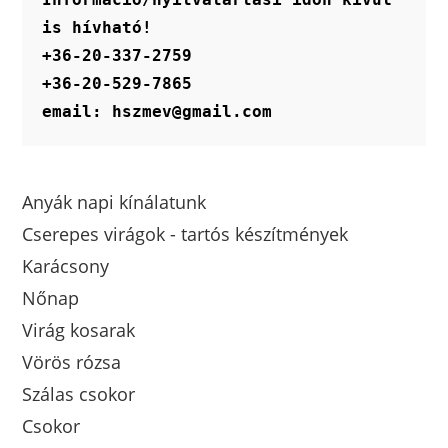
is hívható!
+36-20-337-2759
+36-20-529-7865
email: hszmev@gmail.com
Anyák napi kínálatunk
Cserepes virágok - tartós készítmények
Karácsony
Nőnap
Virág kosarak
Vörös rózsa
Szálas csokor
Csokor