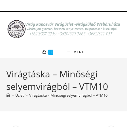
Skip
to
content
0
MENU
Virágtáska – Minőségi
selyemvirágból – VTM10
>
Üzlet
>
Virágtáska – Minőségi selyemvirágból – VTM10