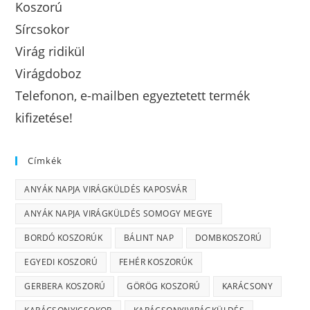
Koszorú
Sírcsokor
Virág ridikül
Virágdoboz
Telefonon, e-mailben egyeztetett termék
kifizetése!
Címkék
ANYÁK NAPJA VIRÁGKÜLDÉS KAPOSVÁR
ANYÁK NAPJA VIRÁGKÜLDÉS SOMOGY MEGYE
BORDÓ KOSZORÚK
BÁLINT NAP
DOMBKOSZORÚ
EGYEDI KOSZORÚ
FEHÉR KOSZORÚK
GERBERA KOSZORÚ
GÖRÖG KOSZORÚ
KARÁCSONY